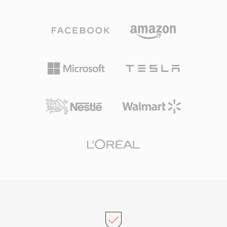
于逐位精确存档压缩的 WMA Lossless,以及针对
极低比特率语音内容优化的 WMA Voice。与
Windows、Windows Media Player 和 Zune 生态
系统的深度集成使 WMA 在 2000 年代拥有强大的
分发优势,数字版权管理(DRM)支持也使其受到当
时在线音乐商店的青睐。编解码由 Windows 原生
处理,在任何 Windows 机器上播放无需第三方软
件。通过 FFmpeg 和 GStreamer 等库,跨平台支
持已有所改善,但在非微软设备上 WMA 的通用兼
容性仍不及 MP3 或 AAC。该格式仍出现在旧版媒
体库中,不过更新的编解码器已在很大程度上取代
了它在流媒体和便携设备中的地位。