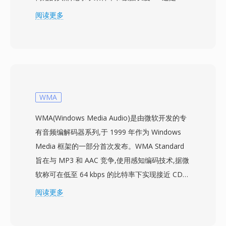
有意义的改进,让播放软件能够自动确定时序信
阅读更多
息。音频数据以 8 位无符号 PCM 存储,通常为
8000 至 22050 Hz 的单声道。Sndtool 是一个简
单的波形录制和播放工具,通常作为共享软件分发
或随声卡驱动程序捆绑提供。相比同时代的其他
DOS 音频格式,其一个关键优势在于这个自描述头
部,它消除了播放陌生文件时的猜测问题 — 这在标
WMA
准化多媒体框架出现之前是一个现实难题。该格式
WMA(Windows Media Audio)是由微软开发的专
的解码效率也很高,在当时的 286 和 386 处理器上
有音频编解码器系列,于 1999 年作为 Windows
无需解压缩且 CPU 开销极小。SNDT 文件曾作为
Media 框架的一部分首次发布。WMA Standard
早期 PC 游戏和多媒体演示的基础构件,当时开发
旨在与 MP3 和 AAC 竞争,使用感知编码技术,据微
者需要在有限的 Sound Blaster 硬件生态系统中
软称可在低至 64 kbps 的比特率下实现接近 CD
实现可靠的音频播放。如今,SNDT 存留在复古软
的音质 — 大约是 MP3 达到相当效果通常所需数
阅读更多
件存档中,SoX 可将其转换为现代格式。
据率的一半。该编解码器家族后来扩展为包括支持
环绕声和高分辨率音频的 WMA Professional、用