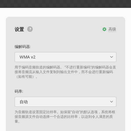
设置
高级
编解码器:
WMA v2
用于编码音频轨道的编解码器。 “不进行重新编码”的编解码器会直
接将音频流从输入文件复制到输出文件中，而不会进行重新编码
（如有可能）。
码率:
自动
为音频轨道设置固定比特率。如保留“自动”的默认选项，系统将根
据音频源文件自动选择一个合适的比特率，以达到令人满意的质
量。