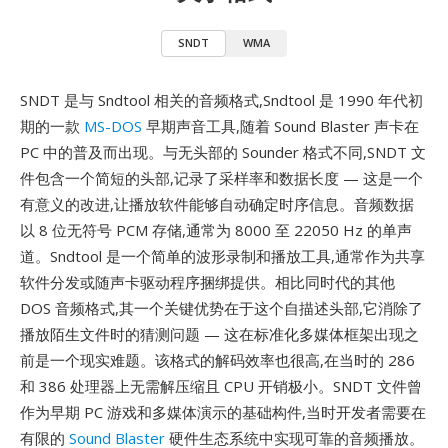
SNDT
WMA
SNDT 是与 Sndtool 相关的音频格式,Sndtool 是 1990 年代初
期的一款
MS-DOS
早期声音工具,随着 Sound Blaster 声卡在
PC 中的普及而出现。与无头部的 Sounder 格式不同,SNDT 文
件包含一个简短的头部,记录了采样率和数据长度 — 这是一个
有意义的改进,让播放软件能够自动确定时序信息。音频数据
以 8 位无符号 PCM 存储,通常为 8000 至 22050 Hz 的单声
道。Sndtool 是一个简单的波形录制和播放工具,通常作为共享
软件分发或随声卡驱动程序捆绑提供。相比同时代的其他
DOS 音频格式,其一个关键优势在于这个自描述头部,它消除了
播放陌生文件时的猜测问题 — 这在标准化多媒体框架出现之
前是一个现实难题。该格式的解码效率也很高,在当时的 286
和 386 处理器上无需解压缩且 CPU 开销极小。SNDT 文件曾
作为早期 PC 游戏和多媒体演示的基础构件,当时开发者需要在
有限的
Sound Blaster
硬件生态系统中实现可靠的音频播放。