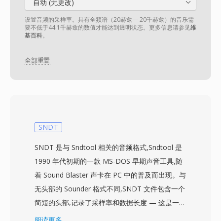
自动 (无更改)
设置音频的采样率。具有全频谱（20赫兹— 20千赫兹）的音乐需
要不低于44.1千赫兹的数值才能达到透明状态。更多信息请参见
维
基百科
。
全部重置
SNDT
SNDT 是与 Sndtool 相关的音频格式,Sndtool 是
1990 年代初期的一款 MS-DOS 早期声音工具,随
着 Sound Blaster 声卡在 PC 中的普及而出现。与
无头部的 Sounder 格式不同,SNDT 文件包含一个
简短的头部,记录了采样率和数据长度 — 这是一个
有意义的改进,让播放软件能够自动确定时序信
阅读更多