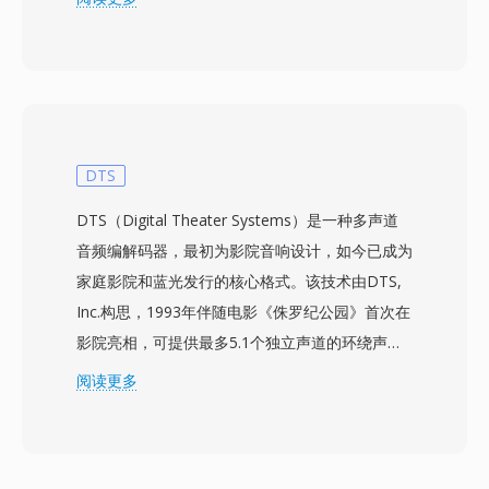
息。音频数据以 8 位无符号 PCM 存储,通常为
8000 至 22050 Hz 的单声道。Sndtool 是一个简
单的波形录制和播放工具,通常作为共享软件分发
或随声卡驱动程序捆绑提供。相比同时代的其他
DOS 音频格式,其一个关键优势在于这个自描述头
部,它消除了播放陌生文件时的猜测问题 — 这在标
DTS
准化多媒体框架出现之前是一个现实难题。该格式
DTS（Digital Theater Systems）是一种多声道
的解码效率也很高,在当时的 286 和 386 处理器上
音频编解码器，最初为影院音响设计，如今已成为
无需解压缩且 CPU 开销极小。SNDT 文件曾作为
家庭影院和蓝光发行的核心格式。该技术由DTS,
早期 PC 游戏和多媒体演示的基础构件,当时开发
Inc.构思，1993年伴随电影《侏罗纪公园》首次在
者需要在有限的 Sound Blaster 硬件生态系统中
影院亮相，可提供最多5.1个独立声道的环绕声，
实现可靠的音频播放。如今,SNDT 存留在复古软
比特率通常在768 kbps至1.5 Mbps之间。与依赖
阅读更多
件存档中,SoX 可将其转换为现代格式。
激进心理声学模型的竞争编解码器不同，DTS为每
个声道分配更高的数据预算，保留更精细的空间细
节和低电平动态。该格式使用子带ADPCM结合矢