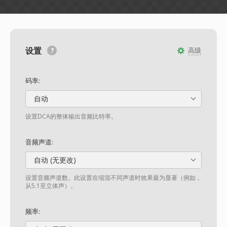
设置
高级
码率:
自动
设置DCA的整体输出音频比特率。
音频声道:
自动 (无更改)
设置音频声道数。此设置在缩混不同声道时效果最为显著（例如，
从5.1至立体声）。
频率: