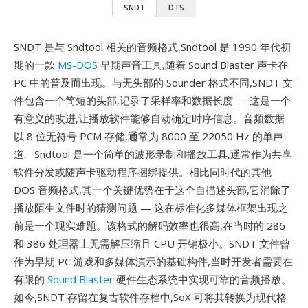
SNDT
DTS
SNDT 是与 Sndtool 相关的音频格式,Sndtool 是 1990 年代初
期的一款
MS-DOS
早期声音工具,随着 Sound Blaster 声卡在
PC 中的普及而出现。与无头部的 Sounder 格式不同,SNDT 文
件包含一个简短的头部,记录了采样率和数据长度 — 这是一个
有意义的改进,让播放软件能够自动确定时序信息。音频数据
以 8 位无符号 PCM 存储,通常为 8000 至 22050 Hz 的单声
道。Sndtool 是一个简单的波形录制和播放工具,通常作为共享
软件分发或随声卡驱动程序捆绑提供。相比同时代的其他
DOS 音频格式,其一个关键优势在于这个自描述头部,它消除了
播放陌生文件时的猜测问题 — 这在标准化多媒体框架出现之
前是一个现实难题。该格式的解码效率也很高,在当时的 286
和 386 处理器上无需解压缩且 CPU 开销极小。SNDT 文件曾
作为早期 PC 游戏和多媒体演示的基础构件,当时开发者需要在
有限的
Sound Blaster
硬件生态系统中实现可靠的音频播放。
如今,SNDT 存留在复古软件存档中,SoX 可将其转换为现代格