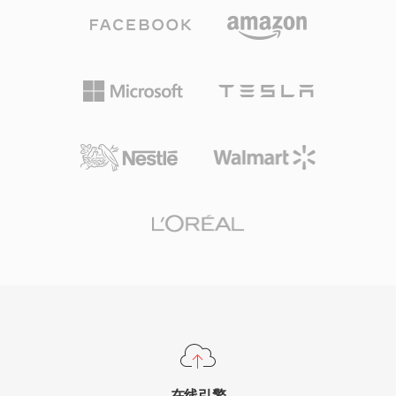
量量化进行编码，产生感知上丰富的声场。其扩展
版本DTS-HD Master Audio增加了无损扩展层，
支持高达24位/192 kHz的比特精确回放。主要优
势包括在AV接收器、游戏主机和车载信息娱乐系
统中的广泛硬件支持，以及强大的错误隐藏能力，
可掩盖光盘或流媒体中的轻微故障。对于需要将环
绕声内容面向物理媒体或高端流媒体发布的用户，
DTS提供了从录音棚混音到客厅播放的成熟解决方
案。
在线引擎