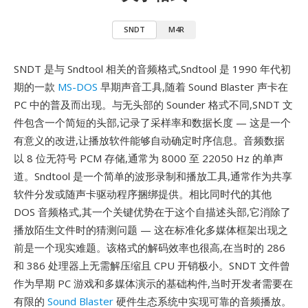
SNDT
M4R
SNDT 是与 Sndtool 相关的音频格式,Sndtool 是 1990 年代初
期的一款
MS-DOS
早期声音工具,随着 Sound Blaster 声卡在
PC 中的普及而出现。与无头部的 Sounder 格式不同,SNDT 文
件包含一个简短的头部,记录了采样率和数据长度 — 这是一个
有意义的改进,让播放软件能够自动确定时序信息。音频数据
以 8 位无符号 PCM 存储,通常为 8000 至 22050 Hz 的单声
道。Sndtool 是一个简单的波形录制和播放工具,通常作为共享
软件分发或随声卡驱动程序捆绑提供。相比同时代的其他
DOS 音频格式,其一个关键优势在于这个自描述头部,它消除了
播放陌生文件时的猜测问题 — 这在标准化多媒体框架出现之
前是一个现实难题。该格式的解码效率也很高,在当时的 286
和 386 处理器上无需解压缩且 CPU 开销极小。SNDT 文件曾
作为早期 PC 游戏和多媒体演示的基础构件,当时开发者需要在
有限的
Sound Blaster
硬件生态系统中实现可靠的音频播放。