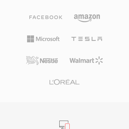
反之亦然。创建M4R只需将短音频片段编码为
AAC，裁剪至允许的长度，然后重命名文件。
iTunes（或较新macOS上的Apple Music）和
GarageBand都提供内置工作流程，Audacity等第
三方工具同样可以胜任。同步或下载后，铃声即可
集成到iOS设置中，用于来电、闹钟和特定联系人
提醒。其实际优势包括：通过iTunes同步或
AirDrop轻松部署到任何iPhone，AAC编解码器即
使在小文件体积下也能提供高质量播放，以及可为
特定联系人分配个性化铃声以实现即时来电识别。