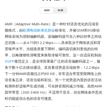
AMR
M4R
AMR（Adaptive Multi-Rate）是一种针对语音优化的压缩音
频格式，由
欧洲电信标准化协会
标准化，并被GSM和3G移动
网络采纳为强制编解码器。该编解码器可在八种比特率之间动
态切换——从4.75到12.2 kbps——具体取决于网络状况和背
景噪声水平。当链路质量下降时，编码器切换到更低的比特
率，以略微牺牲清晰度来换取传输可靠性。这一自适应机制由
3GPP
规范定义，是全球部署最广泛的语音编解码器之一，服
务于数十亿次移动通话。其首要优势是压缩效率：12.2 kbps
下一分钟AMR音频仅占约90 KB，非常适合带宽受限网络上的
语音备忘录、语音信箱和彩信。另一个优势是内置的语音活动
检测和舒适噪声生成功能，可在静音期间减少传输。虽然AMR
因窄带宽（300-3400 Hz）不适用于音乐，但在网络条件恶劣
时仍能提供出色的语音可懂度。