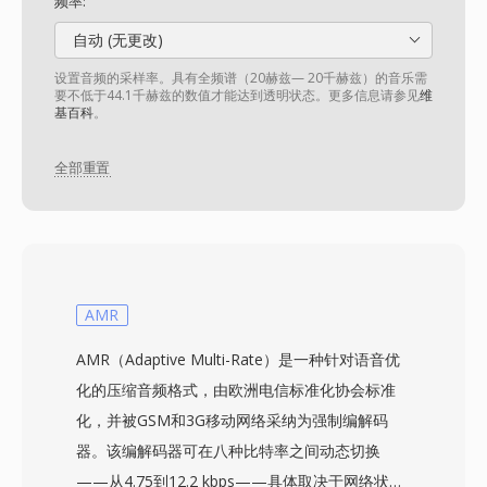
频率:
自动 (无更改)
设置音频的采样率。具有全频谱（20赫兹— 20千赫兹）的音乐需
要不低于44.1千赫兹的数值才能达到透明状态。更多信息请参见
维
基百科
。
全部重置
AMR
AMR（Adaptive Multi-Rate）是一种针对语音优
化的压缩音频格式，由欧洲电信标准化协会标准
化，并被GSM和3G移动网络采纳为强制编解码
器。该编解码器可在八种比特率之间动态切换
——从4.75到12.2 kbps——具体取决于网络状况