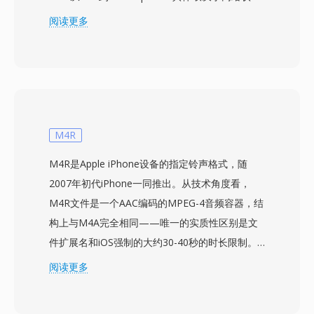
和背景噪声水平。当链路质量下降时，编码器切换
阅读更多
到更低的比特率，以略微牺牲清晰度来换取传输可
靠性。这一自适应机制由3GPP规范定义，是全球
部署最广泛的语音编解码器之一，服务于数十亿次
移动通话。其首要优势是压缩效率：12.2 kbps下
一分钟AMR音频仅占约90 KB，非常适合带宽受限
网络上的语音备忘录、语音信箱和彩信。另一个优
M4R
势是内置的语音活动检测和舒适噪声生成功能，可
M4R是Apple iPhone设备的指定铃声格式，随
在静音期间减少传输。虽然AMR因窄带宽（300-
2007年初代iPhone一同推出。从技术角度看，
3400 Hz）不适用于音乐，但在网络条件恶劣时仍
M4R文件是一个AAC编码的MPEG-4音频容器，结
能提供出色的语音可懂度。
构上与M4A完全相同——唯一的实质性区别是文
件扩展名和iOS强制的大约30-40秒的时长限制。
Apple选择这种方式使现有的AAC编码器基础设施
阅读更多
无需编解码器级别的修改即可生产铃声，同时独特
的扩展名防止普通音乐曲目出现在铃声选择器中，