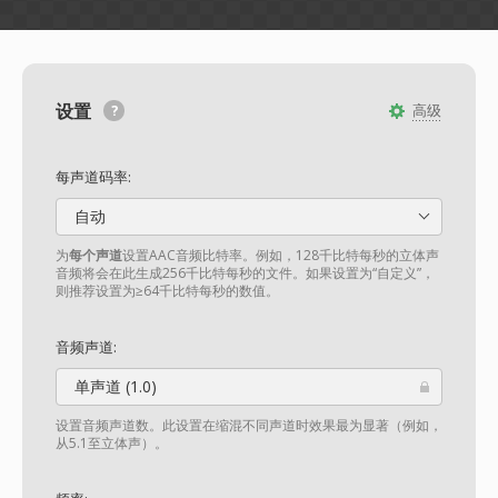
设置
高级
每声道码率:
自动
为
每个声道
设置AAC音频比特率。例如，128千比特每秒的立体声
音频将会在此生成256千比特每秒的文件。如果设置为“自定义”，
则推荐设置为≥64千比特每秒的数值。
音频声道:
单声道 (1.0)
设置音频声道数。此设置在缩混不同声道时效果最为显著（例如，
从5.1至立体声）。