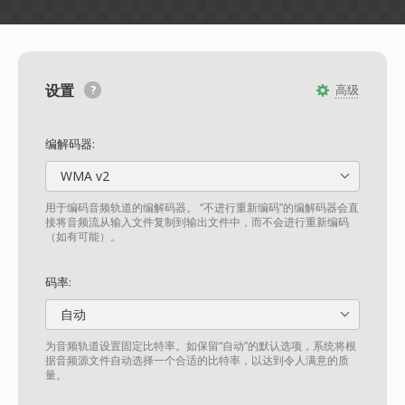
设置
高级
编解码器:
WMA v2
用于编码音频轨道的编解码器。 “不进行重新编码”的编解码器会直
接将音频流从输入文件复制到输出文件中，而不会进行重新编码
（如有可能）。
码率:
自动
为音频轨道设置固定比特率。如保留“自动”的默认选项，系统将根
据音频源文件自动选择一个合适的比特率，以达到令人满意的质
量。