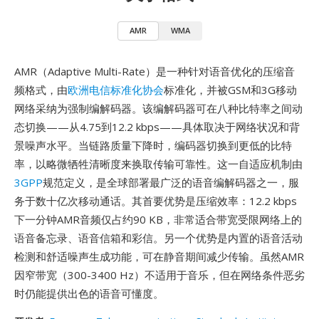
AMR
WMA
AMR（Adaptive Multi-Rate）是一种针对语音优化的压缩音
频格式，由
欧洲电信标准化协会
标准化，并被GSM和3G移动
网络采纳为强制编解码器。该编解码器可在八种比特率之间动
态切换——从4.75到12.2 kbps——具体取决于网络状况和背
景噪声水平。当链路质量下降时，编码器切换到更低的比特
率，以略微牺牲清晰度来换取传输可靠性。这一自适应机制由
3GPP
规范定义，是全球部署最广泛的语音编解码器之一，服
务于数十亿次移动通话。其首要优势是压缩效率：12.2 kbps
下一分钟AMR音频仅占约90 KB，非常适合带宽受限网络上的
语音备忘录、语音信箱和彩信。另一个优势是内置的语音活动
检测和舒适噪声生成功能，可在静音期间减少传输。虽然AMR
因窄带宽（300-3400 Hz）不适用于音乐，但在网络条件恶劣
时仍能提供出色的语音可懂度。