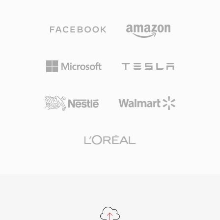
于逐位精确存档压缩的 WMA Lossless,以及针对
极低比特率语音内容优化的 WMA Voice。与
Windows、Windows Media Player 和 Zune 生态
系统的深度集成使 WMA 在 2000 年代拥有强大的
分发优势,数字版权管理(DRM)支持也使其受到当
时在线音乐商店的青睐。编解码由 Windows 原生
处理,在任何 Windows 机器上播放无需第三方软
件。通过 FFmpeg 和 GStreamer 等库,跨平台支
持已有所改善,但在非微软设备上 WMA 的通用兼
容性仍不及 MP3 或 AAC。该格式仍出现在旧版媒
体库中,不过更新的编解码器已在很大程度上取代
了它在流媒体和便携设备中的地位。