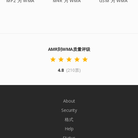
MP2 为 WMA
M4R 为 WMA
GSM 为 WMA
AMR到WMA质量评级
4.8
(210票)
About
Security
格式
Help
Status