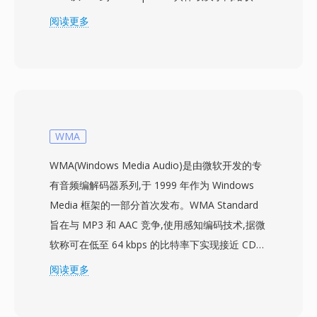
和背景噪声水平。当链路质量下降时，编码器切换
阅读更多
到更低的比特率，以略微牺牲清晰度来换取传输可
靠性。这一自适应机制由3GPP规范定义，是全球
部署最广泛的语音编解码器之一，服务于数十亿次
移动通话。其首要优势是压缩效率：12.2 kbps下
一分钟AMR音频仅占约90 KB，非常适合带宽受限
网络上的语音备忘录、语音信箱和彩信。另一个优
WMA
势是内置的语音活动检测和舒适噪声生成功能，可
WMA(Windows Media Audio)是由微软开发的专
在静音期间减少传输。虽然AMR因窄带宽（300-
有音频编解码器系列,于 1999 年作为 Windows
3400 Hz）不适用于音乐，但在网络条件恶劣时仍
Media 框架的一部分首次发布。WMA Standard
能提供出色的语音可懂度。
旨在与 MP3 和 AAC 竞争,使用感知编码技术,据微
软称可在低至 64 kbps 的比特率下实现接近 CD
的音质 — 大约是 MP3 达到相当效果通常所需数
阅读更多
据率的一半。该编解码器家族后来扩展为包括支持
环绕声和高分辨率音频的 WMA Professional、用