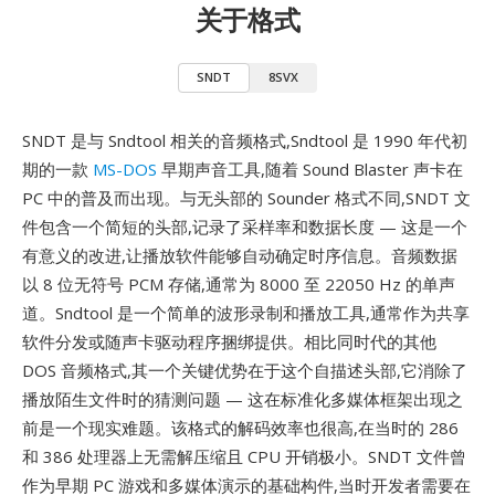
关于格式
SNDT
8SVX
SNDT 是与 Sndtool 相关的音频格式,Sndtool 是 1990 年代初
期的一款
MS-DOS
早期声音工具,随着 Sound Blaster 声卡在
PC 中的普及而出现。与无头部的 Sounder 格式不同,SNDT 文
件包含一个简短的头部,记录了采样率和数据长度 — 这是一个
有意义的改进,让播放软件能够自动确定时序信息。音频数据
以 8 位无符号 PCM 存储,通常为 8000 至 22050 Hz 的单声
道。Sndtool 是一个简单的波形录制和播放工具,通常作为共享
软件分发或随声卡驱动程序捆绑提供。相比同时代的其他
DOS 音频格式,其一个关键优势在于这个自描述头部,它消除了
播放陌生文件时的猜测问题 — 这在标准化多媒体框架出现之
前是一个现实难题。该格式的解码效率也很高,在当时的 286
和 386 处理器上无需解压缩且 CPU 开销极小。SNDT 文件曾
作为早期 PC 游戏和多媒体演示的基础构件,当时开发者需要在