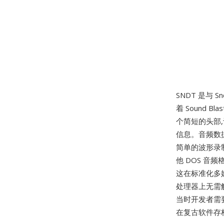
SNDT 是与 S
着 Sound B
个简短的头部
信息。音频数据以 
简单的波形录
他 DOS 音
这在标准化多媒
处理器上无需解
当时开发者需
在复古软件存档