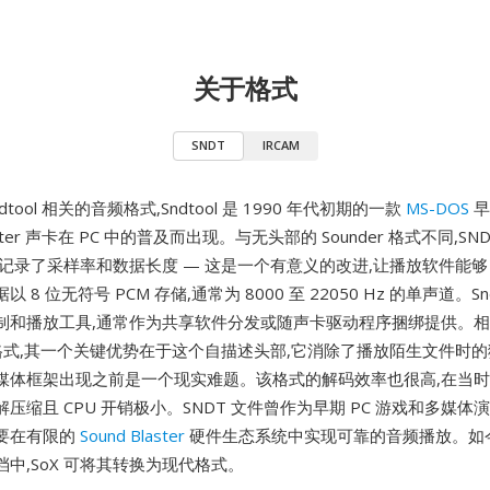
关于格式
SNDT
IRCAM
ndtool 相关的音频格式,Sndtool 是 1990 年代初期的一款
MS-DOS
早
laster 声卡在 PC 中的普及而出现。与无头部的 Sounder 格式不同,S
,记录了采样率和数据长度 — 这是一个有意义的改进,让播放软件能
8 位无符号 PCM 存储,通常为 8000 至 22050 Hz 的单声道。Snd
制和播放工具,通常作为共享软件分发或随声卡驱动程序捆绑提供。
频格式,其一个关键优势在于这个自描述头部,它消除了播放陌生文件时的
体框架出现之前是一个现实难题。该格式的解码效率也很高,在当时的 2
压缩且 CPU 开销极小。SNDT 文件曾作为早期 PC 游戏和多媒体
要在有限的
Sound Blaster
硬件生态系统中实现可靠的音频播放。如今,
中,SoX 可将其转换为现代格式。