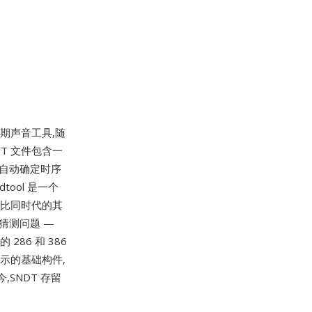
期声音工具,随
NDT 文件包含一
够自动确定时序
tool 是一个
相比同时代的其
猜测问题 —
86 和 386
演示的基础构件,
SNDT 存留