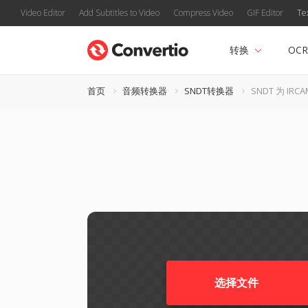
Video Editor
Add Subtitles to Video
Compress Video
GIF Editor
Te
转换
OCR
首页
音频转换器
SNDT转换器
SNDT 为 IRCA
选择文件