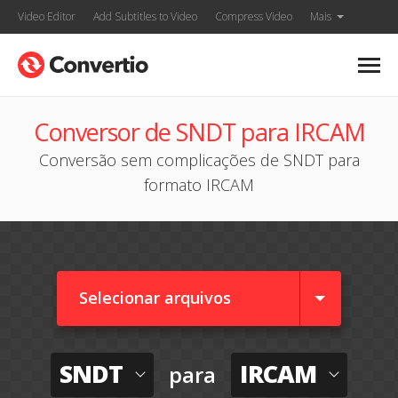
Video Editor
Add Subtitles to Video
Compress Video
Mais
Conversor de SNDT para IRCAM
Conversão sem complicações de SNDT para
formato IRCAM
Selecionar arquivos
SNDT
IRCAM
para