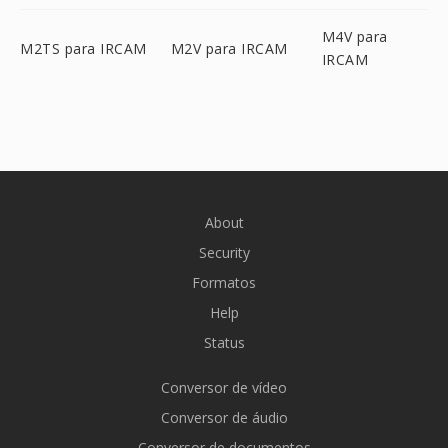
M4V para
M2TS para IRCAM
M2V para IRCAM
IRCAM
About
Security
Formatos
Help
Status
Conversor de vídeo
Conversor de áudio
Conversor de documentos