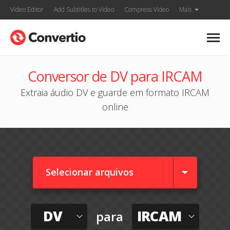
Video Editor
Add Subtitles to Video
Compress Video
Mais
Conversor de DV para IRCAM
Extraia áudio DV e guarde em formato IRCAM
online
Selecionar arquivos
DV
IRCAM
para