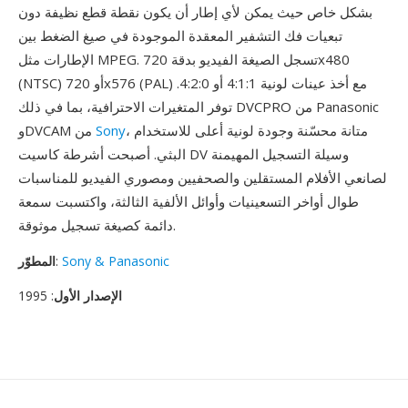
بشكل خاص حيث يمكن لأي إطار أن يكون نقطة قطع نظيفة دون
تبعيات فك التشفير المعقدة الموجودة في صيغ الضغط بين
الإطارات مثل MPEG. تسجل الصيغة الفيديو بدقة 720x480
(NTSC) أو 720x576 (PAL) مع أخذ عينات لونية 4:1:1 أو 4:2:0.
توفر المتغيرات الاحترافية، بما في ذلك DVCPRO من Panasonic
، متانة محسّنة وجودة لونية أعلى للاستخدام
Sony
وDVCAM من
البثي. أصبحت أشرطة كاسيت DV وسيلة التسجيل المهيمنة
لصانعي الأفلام المستقلين والصحفيين ومصوري الفيديو للمناسبات
طوال أواخر التسعينيات وأوائل الألفية الثالثة، واكتسبت سمعة
دائمة كصيغة تسجيل موثوقة.
Sony & Panasonic
:
المطوّر
الإصدار الأول
: 1995