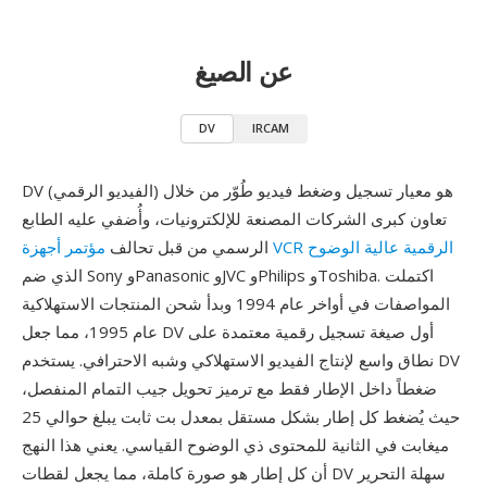
عن الصيغ
DV
IRCAM
DV (الفيديو الرقمي) هو معيار تسجيل وضغط فيديو طُوّر من خلال
تعاون كبرى الشركات المصنعة للإلكترونيات، وأُضفي عليه الطابع
مؤتمر أجهزة VCR الرقمية عالية الوضوح
الرسمي من قبل تحالف
الذي ضم Sony وPanasonic وJVC وPhilips وToshiba. اكتملت
المواصفات في أواخر عام 1994 وبدأ شحن المنتجات الاستهلاكية
عام 1995، مما جعل DV أول صيغة تسجيل رقمية معتمدة على
نطاق واسع لإنتاج الفيديو الاستهلاكي وشبه الاحترافي. يستخدم DV
ضغطاً داخل الإطار فقط مع ترميز تحويل جيب التمام المنفصل،
حيث يُضغط كل إطار بشكل مستقل بمعدل بت ثابت يبلغ حوالي 25
ميغابت في الثانية للمحتوى ذي الوضوح القياسي. يعني هذا النهج
أن كل إطار هو صورة كاملة، مما يجعل لقطات DV سهلة التحرير