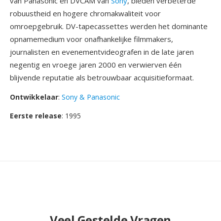
van Panasonic en DVCAM van
Sony
, bieden verbeterde
robuustheid en hogere chromakwaliteit voor
omroepgebruik. DV-tapecassettes werden het dominante
opnamemedium voor onafhankelijke filmmakers,
journalisten en evenementvideografen in de late jaren
negentig en vroege jaren 2000 en verwierven één
blijvende reputatie als betrouwbaar acquisitieformaat.
Ontwikkelaar
:
Sony & Panasonic
Eerste release
: 1995
Veel Gestelde Vragen