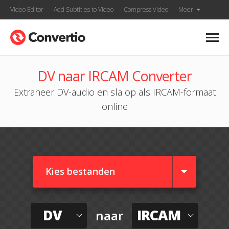
Video Editor
Add Subtitles to Video
Compress Video
Meer
DV naar IRCAM Converter
Extraheer DV-audio en sla op als IRCAM-formaat
online
Kies bestanden
DV
IRCAM
naar