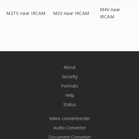
M4V naar
M2TS naar IRCAM
M2V naar IRCAM
IRCAM
About
Security
Formats
Help
Status
Video converteerder
Audio Converter
Document Converter