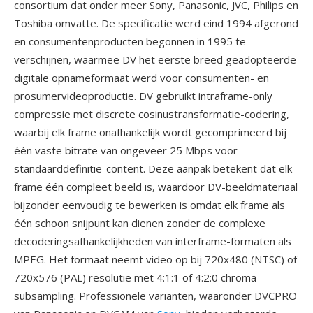
consortium dat onder meer Sony, Panasonic, JVC, Philips en
Toshiba omvatte. De specificatie werd eind 1994 afgerond
en consumentenproducten begonnen in 1995 te
verschijnen, waarmee DV het eerste breed geadopteerde
digitale opnameformaat werd voor consumenten- en
prosumervideoproductie. DV gebruikt intraframe-only
compressie met discrete cosinustransformatie-codering,
waarbij elk frame onafhankelijk wordt gecomprimeerd bij
één vaste bitrate van ongeveer 25 Mbps voor
standaarddefinitie-content. Deze aanpak betekent dat elk
frame één compleet beeld is, waardoor DV-beeldmateriaal
bijzonder eenvoudig te bewerken is omdat elk frame als
één schoon snijpunt kan dienen zonder de complexe
decoderingsafhankelijkheden van interframe-formaten als
MPEG. Het formaat neemt video op bij 720x480 (NTSC) of
720x576 (PAL) resolutie met 4:1:1 of 4:2:0 chroma-
subsampling. Professionele varianten, waaronder DVCPRO