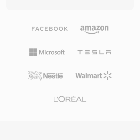
das condições da rede é dos níveis de ruido de
reproduzir arquivos desconhecidos — um
fundo. Quando a qualidade do enlace cai, o
problema real antes de frameworks multimídia
codificador muda para uma taxa mais baixa,
padronizados existirem. O formato também
trocando clareza marginal por confiabilidade de
era eficiente para decodificar, não exigindo
transmissão. Esse mecanismo adaptativo é
descompressão é sobrecarga mínima de CPU
definido pelas especificações do 3GPP é
nos processadores 286 é 386 da época. Os
representa um dos codecs de voz mais
arquivos SNDT serviram como blocos de
amplamente implantados globalmente,
construcao para jogos é apresentações
utilizado em bilhoes de chamadas móveis. A
multimídia iniciais de PC, onde os
principal vantagem é a eficiência de
desenvolvedores precisavam de áudio
compressão: um minuto de áudio AMR a 12,2
confiável em todo o ecossistema limitado de
kbps ocupa aproximadamente 90 KB, prático
hardware Sound Blaster. Hoje, o SNDT
para memorandos de voz, correio de voz é
sobrevive em acervos de software retrô e é
MMS em redes com largura de banda limitada.
suportado pelo SoX para conversão a
Outro beneficio é a deteccao de atividade de
formatos modernos.
voz integrada é a geração de ruido de