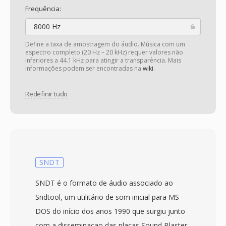
Frequência:
8000 Hz
Define a taxa de amostragem do áudio. Música com um
espectro completo (20 Hz – 20 kHz) requer valores não
inferiores a 44.1 kHz para atingir a transparência. Mais
informações podem ser encontradas na
wiki
.
Redefinir tudo
SNDT
SNDT é o formato de áudio associado ao
Sndtool, um utilitário de som inicial para MS-
DOS do início dos anos 1990 que surgiu junto
com a disseminacao das placas Sound Blaster