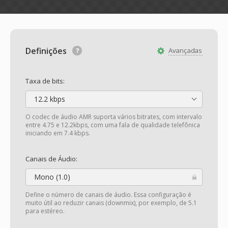
Definições
Avançadas
Taxa de bits:
12.2 kbps
O codec de áudio AMR suporta vários bitrates, com intervalo
entre 4.75 e 12.2kbps, com uma fala de qualidade telefônica
iniciando em 7.4 kbps.
Canais de Áudio:
Mono (1.0)
Define o número de canais de áudio. Essa configuração é
muito útil ao reduzir canais (downmix), por exemplo, de 5.1
para estéreo.