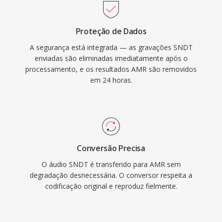
conforto, reduzindo a transmissão durante o
silencio. Embora o AMR seja inadequado para
Proteção de Dados
música devido a sua largura de banda estreita
A segurança está integrada — as gravações SNDT
(300-3400 Hz), ele se destaca na entrega de
enviadas são eliminadas imediatamente após o
fala inteligivel sob condições de rede
processamento, e os resultados AMR são removidos
desafiadoras.
em 24 horas.
Conversão Precisa
O áudio SNDT é transferido para AMR sem
degradação desnecessária. O conversor respeita a
codificação original e reproduz fielmente.