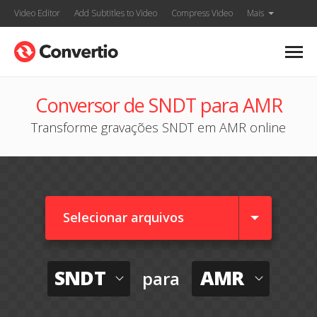
Video Editor
Add Subtitles to Video
Compress Video
Mais
Conversor de SNDT para AMR
Transforme gravações SNDT em AMR online
Selecionar arquivos
SNDT
AMR
para