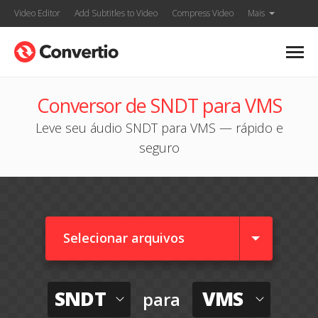
Video Editor
Add Subtitles to Video
Compress Video
Mais
Conversor de SNDT para VMS
Leve seu áudio SNDT para VMS — rápido e
seguro
Selecionar arquivos
SNDT
VMS
para