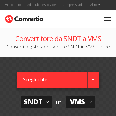
Video Editor
Add Subtitles to Video
Compress Video
Altro
Convertitore da SNDT a VMS
Converti registrazioni sonore SNDT in VMS online
Scegli i file
SNDT
VMS
in