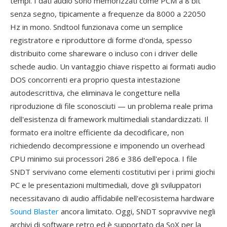
tempi. I dati audio sono memorizzati come PCM a 8 bit
senza segno, tipicamente a frequenze da 8000 a 22050
Hz in mono. Sndtool funzionava come un semplice
registratore e riproduttore di forme d'onda, spesso
distribuito come shareware o incluso con i driver delle
schede audio. Un vantaggio chiave rispetto ai formati audio
DOS concorrenti era proprio questa intestazione
autodescrittiva, che eliminava le congetture nella
riproduzione di file sconosciuti — un problema reale prima
dell'esistenza di framework multimediali standardizzati. Il
formato era inoltre efficiente da decodificare, non
richiedendo decompressione e imponendo un overhead
CPU minimo sui processori 286 e 386 dell'epoca. I file
SNDT servivano come elementi costitutivi per i primi giochi
PC e le presentazioni multimediali, dove gli sviluppatori
necessitavano di audio affidabile nell'ecosistema hardware
Sound Blaster
ancora limitato. Oggi, SNDT sopravvive negli
archivi di software retro ed è supportato da SoX per la