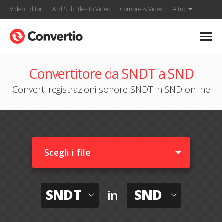
Video Editor
Add Subtitles to Video
Compress Video
Altro
Convertitore da SNDT a SND
Converti registrazioni sonore SNDT in SND online
Scegli i file
SNDT
SND
in