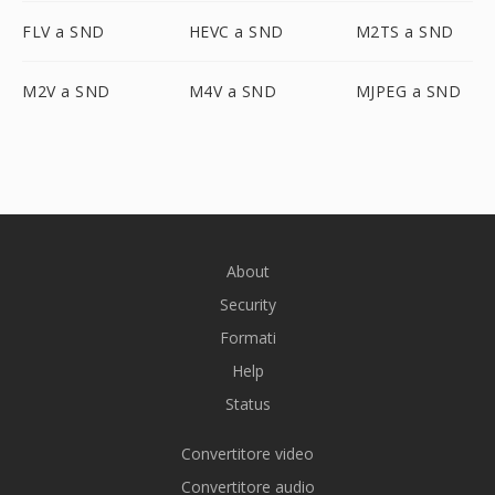
FLV a SND
HEVC a SND
M2TS a SND
M2V a SND
M4V a SND
MJPEG a SND
About
Security
Formati
Help
Status
Convertitore video
Convertitore audio