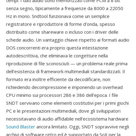
tempi. I dati audio sono memorizzati come PCM a 8 bit
senza segno, tipicamente a frequenze da 8000 a 22050
Hz in mono. Sndtool funzionava come un semplice
registratore e riproduttore di forme d'onda, spesso
distribuito come shareware o incluso con i driver delle
schede audio. Un vantaggio chiave rispetto ai formati audio
DOS concorrenti era proprio questa intestazione
autodescrittiva, che eliminava le congetture nella
riproduzione di file sconosciuti — un problema reale prima
dell'esistenza di framework multimediali standardizzati. Il
formato era inoltre efficiente da decodificare, non
richiedendo decompressione e imponendo un overhead
CPU minimo sui processori 286 e 386 dell'epoca. I file
SNDT servivano come elementi costitutivi per i primi giochi
PC e le presentazioni multimediali, dove gli sviluppatori
necessitavano di audio affidabile nell'ecosistema hardware
Sound Blaster
ancora limitato. Oggi, SNDT sopravvive negli
archivi di software retro ed è supportato da SoX per la