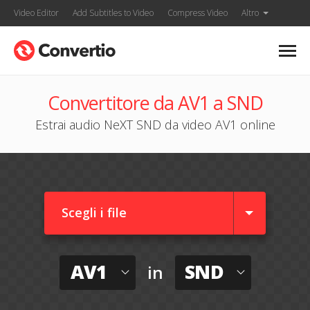
Video Editor
Add Subtitles to Video
Compress Video
Altro
Convertitore da AV1 a SND
Estrai audio NeXT SND da video AV1 online
Scegli i file
AV1
SND
in