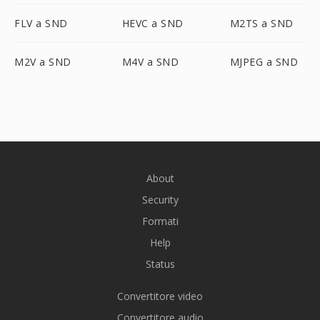
FLV a SND
HEVC a SND
M2TS a SND
M2V a SND
M4V a SND
MJPEG a SND
About
Security
Formati
Help
Status
Convertitore video
Convertitore audio