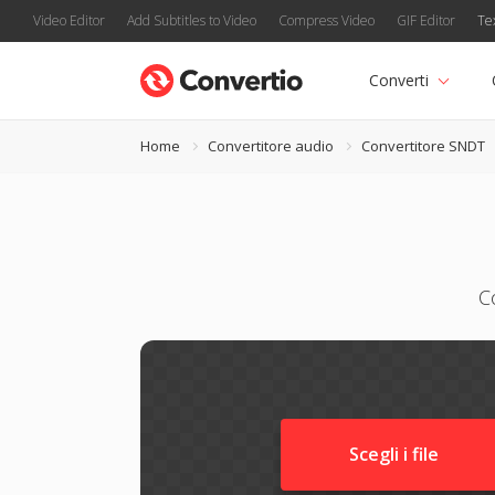
Video Editor
Add Subtitles to Video
Compress Video
GIF Editor
Te
Converti
Home
Convertitore audio
Convertitore SNDT
C
Scegli i file