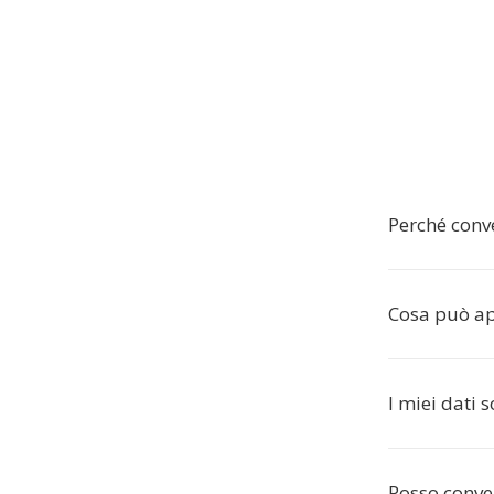
Perché conv
Cosa può apr
I miei dati 
Posso conve