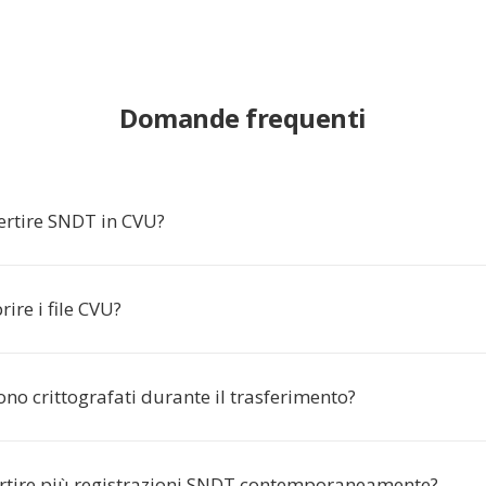
Domande frequenti
ertire SNDT in CVU?
ire i file CVU?
sono crittografati durante il trasferimento?
rtire più registrazioni SNDT contemporaneamente?