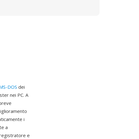
MS-DOS
dei
ster nei PC. A
 breve
miglioramento
aticamente i
te a
registratore e