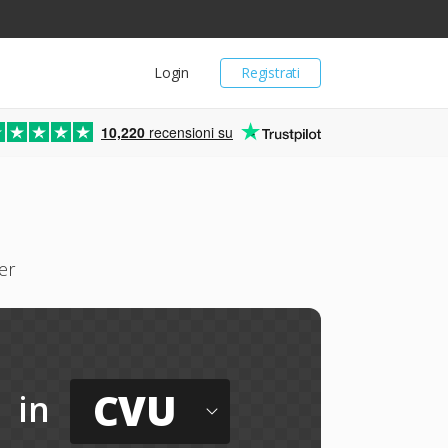
Login
Registrati
10,220
recensioni su
er
CVU
in