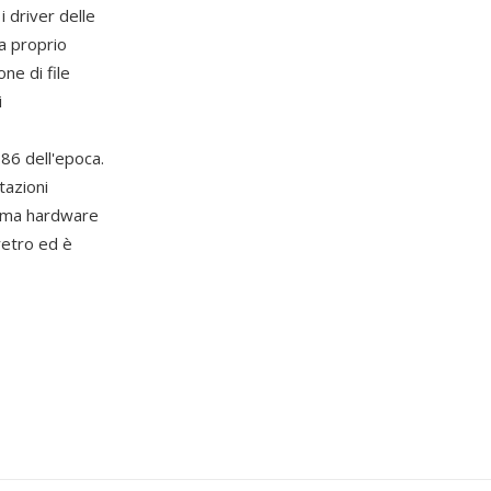
 driver delle
a proprio
ne di file
i
6 dell'epoca.
tazioni
stema hardware
retro ed è