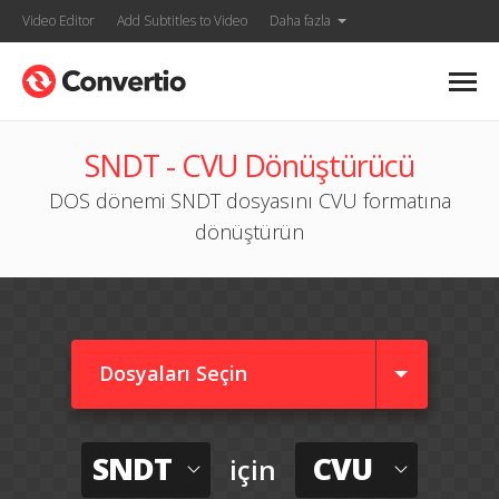
Video Editor
Add Subtitles to Video
Daha fazla
SNDT - CVU Dönüştürücü
DOS dönemi SNDT dosyasını CVU formatına
dönüştürün
Dosyaları Seçin
SNDT
CVU
için