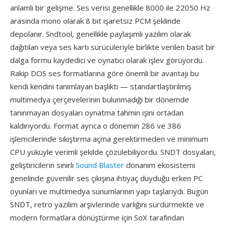
anlamlı bir gelişme. Ses verisi genellikle 8000 ile 22050 Hz
arasında mono olarak 8 bit işaretsiz PCM şeklinde
depolanır. Sndtool, genellikle paylaşımlı yazılım olarak
dağıtılan veya ses kartı sürücüleriyle birlikte verilen basit bir
dalga formu kaydedici ve oynatıcı olarak işlev görüyordu.
Rakip DOS ses formatlarına göre önemli bir avantajı bu
kendi kendini tanımlayan başlıktı — standartlaştırılmış
multimedya çerçevelerinin bulunmadığı bir dönemde
tanınmayan dosyaları oynatma tahmin işini ortadan
kaldırıyordu. Format ayrıca o dönemin 286 ve 386
işlemcilerinde sıkıştırma açma gerektirmeden ve minimum
CPU yüküyle verimli şekilde çözülebiliyordu. SNDT dosyaları,
geliştiricilerin sınırlı
Sound Blaster
donanım ekosistemi
genelinde güvenilir ses çıkışına ihtiyaç duyduğu erken PC
oyunları ve multimedya sunumlarının yapı taşlarıydı. Bugün
SNDT, retro yazılım arşivlerinde varlığını sürdürmekte ve
modern formatlara dönüştürme için SoX tarafından