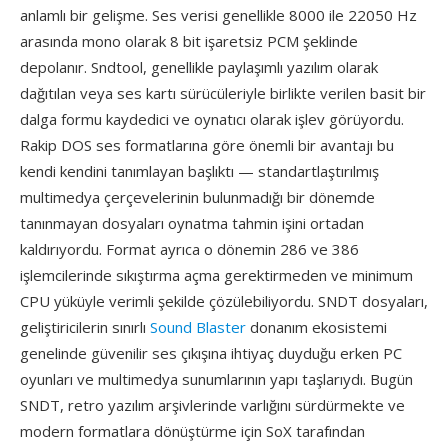
anlamlı bir gelişme. Ses verisi genellikle 8000 ile 22050 Hz
arasında mono olarak 8 bit işaretsiz PCM şeklinde
depolanır. Sndtool, genellikle paylaşımlı yazılım olarak
dağıtılan veya ses kartı sürücüleriyle birlikte verilen basit bir
dalga formu kaydedici ve oynatıcı olarak işlev görüyordu.
Rakip DOS ses formatlarına göre önemli bir avantajı bu
kendi kendini tanımlayan başlıktı — standartlaştırılmış
multimedya çerçevelerinin bulunmadığı bir dönemde
tanınmayan dosyaları oynatma tahmin işini ortadan
kaldırıyordu. Format ayrıca o dönemin 286 ve 386
işlemcilerinde sıkıştırma açma gerektirmeden ve minimum
CPU yüküyle verimli şekilde çözülebiliyordu. SNDT dosyaları,
geliştiricilerin sınırlı
Sound Blaster
donanım ekosistemi
genelinde güvenilir ses çıkışına ihtiyaç duyduğu erken PC
oyunları ve multimedya sunumlarının yapı taşlarıydı. Bugün
SNDT, retro yazılım arşivlerinde varlığını sürdürmekte ve
modern formatlara dönüştürme için SoX tarafından