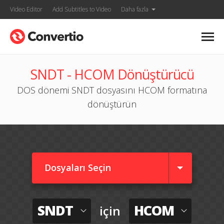
Video Editor
Add Subtitles to Video
Daha fazla
SNDT - HCOM Dönüştürücü
DOS dönemi SNDT dosyasını HCOM formatına
dönüştürün
Dosyaları Seçin
SNDT
HCOM
için