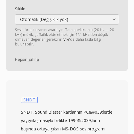
Sıklık:
Otomatik (Değişiklik yok)
Sesin örnek oranını ayarlayın. Tam spektrumlu (20 Hz — 20
kHz) müzik, şeffaflık elde etmek için 44.1 kHz'den düşük
olmayan değerler gerektirir.
Viki
'de daha fazla bilgi
bulunabilir.
Hepsini sıfırla
SNDT
SNDT, Sound Blaster kartlarının PC&#039;lerde
yaygınlaşmasıyla birlikte 1990&#039;ların
başında ortaya çıkan MS-DOS ses programı