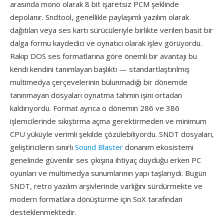
arasında mono olarak 8 bit işaretsiz PCM şeklinde
depolanır. Sndtool, genellikle paylaşımlı yazılım olarak
dağıtılan veya ses kartı sürücüleriyle birlikte verilen basit bir
dalga formu kaydedici ve oynatıcı olarak işlev görüyordu.
Rakip DOS ses formatlarına göre önemli bir avantajı bu
kendi kendini tanımlayan başlıktı — standartlaştırılmış
multimedya çerçevelerinin bulunmadığı bir dönemde
tanınmayan dosyaları oynatma tahmin işini ortadan
kaldırıyordu. Format ayrıca o dönemin 286 ve 386
işlemcilerinde sıkıştırma açma gerektirmeden ve minimum
CPU yüküyle verimli şekilde çözülebiliyordu. SNDT dosyaları,
geliştiricilerin sınırlı
Sound Blaster
donanım ekosistemi
genelinde güvenilir ses çıkışına ihtiyaç duyduğu erken PC
oyunları ve multimedya sunumlarının yapı taşlarıydı. Bugün
SNDT, retro yazılım arşivlerinde varlığını sürdürmekte ve
modern formatlara dönüştürme için SoX tarafından
desteklenmektedir.