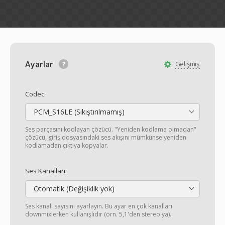
Ayarlar
Gelişmiş
Codec:
PCM_S16LE (Sıkıştırılmamış)
Ses parçasını kodlayan çözücü. "Yeniden kodlama olmadan"
çözücü, giriş dosyasındaki ses akışını mümkünse yeniden
kodlamadan çıktıya kopyalar.
Ses Kanalları:
Otomatik (Değişiklik yok)
Ses kanalı sayısını ayarlayın. Bu ayar en çok kanalları
downmixlerken kullanışlıdır (örn. 5,1'den stereo'ya).