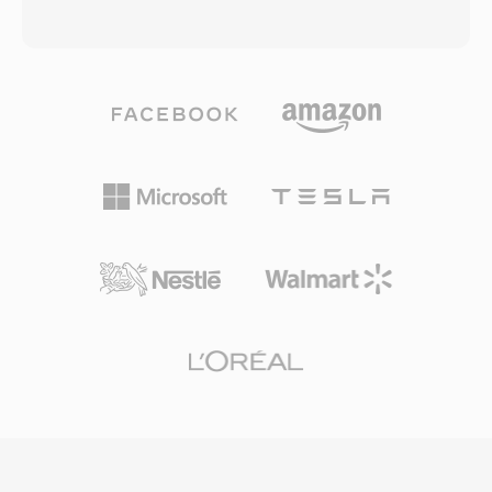
tahmin işini ortadan kaldırıyordu. Format ayrıca
etmiştir. VOC dosyaları blok tabanlıdır: her
o dönemin 286 ve 386 işlemcilerinde sıkıştırma
dosya 8 bit işaretsiz PCM, 4 bit ve 2,6 bit
açma gerektirmeden ve minimum CPU yüküyle
Creative ADPCM, 16 bit işaretli PCM ile A-law
verimli şekilde çözülebiliyordu. SNDT dosyaları,
ve mü-law kodlu ses taşıyabilen türlendirilmiş
geliştiricilerin sınırlı Sound Blaster donanım
veri bloklarından oluşur. Bu blok yapısı ayrıca
ekosistemi genelinde güvenilir ses çıkışına
sessizlik aralıklarını, tekrar döngülerini ve
ihtiyaç duyduğu erken PC oyunları ve
işaretçi noktalarını destekleyerek oyun
multimedya sunumlarının yapı taşlarıydı. Bugün
geliştiricilerine ses oynatma üzerinde i̇nce ayarlı
SNDT, retro yazılım arşivlerinde varlığını
kontrol sağlar. Önemli bir avantajı donanım
sürdürmekte ve modern formatlara
düzeyinde kod çözmeydi — Sound Blaster
dönüştürme için SoX tarafından
kartları VOC verilerini DMA aktarımı aracılığıyla
desteklenmektedir.
doğrudan oynatabiliyordu ve işlemci
döngülerinin değerli olduğu bir dönemde
CPU&#039;yu diğer görevler için serbest
bırakıyordu. Format, id Software, Sierra ve
LucasArts&#039;ın DOS oyunlarında yoğun