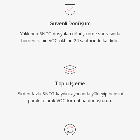
olarak kullanılmıştır. Windows ve WAV
formatının yükselişiyle VOC ana akım
Güvenli Dönüşüm
kullanımdan düşmüş olsa da retro oyun
Yüklenen SNDT dosyaları dönüştürme sonrasında
koruması ve eski PC ses arşivleriyle çalışan
hemen silinir. VOC çıktıları 24 saat içinde kaldırılır.
herkes için önemini korumaktadır.
Toplu İşleme
Birden fazla SNDT kaydını aynı anda yükleyip hepsini
paralel olarak VOC formatına dönüştürün.