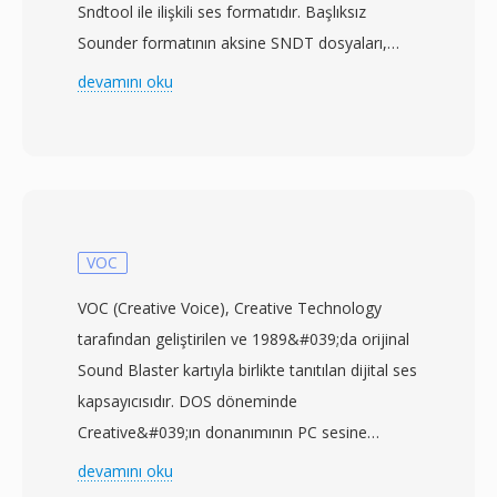
Sndtool ile ilişkili ses formatıdır. Başlıksız
Sounder formatının aksine SNDT dosyaları,
örnekleme hızı ve veri uzunluğunu içeren kısa
devamını oku
bir başlık taşır — oynatma yazılımının
zamanlamayı otomatik olarak belirlemesine
olanak tanıyan anlamlı bir gelişme. Ses verisi
genellikle 8000 ile 22050 Hz arasında mono
olarak 8 bit işaretsiz PCM şeklinde depolanır.
Sndtool, genellikle paylaşımlı yazılım olarak
VOC
dağıtılan veya ses kartı sürücüleriyle birlikte
VOC (Creative Voice), Creative Technology
verilen basit bir dalga formu kaydedici ve
tarafından geliştirilen ve 1989&#039;da orijinal
oynatıcı olarak işlev görüyordu. Rakip DOS ses
Sound Blaster kartıyla birlikte tanıtılan dijital ses
formatlarına göre önemli bir avantajı bu kendi
kapsayıcısıdır. DOS döneminde
kendini tanımlayan başlıktı — standartlaştırılmış
Creative&#039;ın donanımının PC sesine
multimedya çerçevelerinin bulunmadığı bir
hükmetttiği süre boyunca Sound Blaster
devamını oku
dönemde tanınmayan dosyaları oynatma
ailesinin yerel ses formatı olarak hizmet