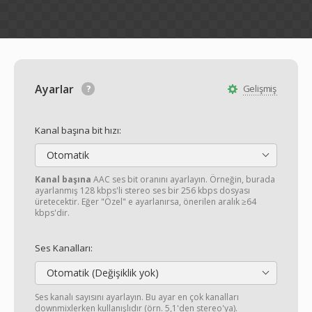
Ayarlar
Gelişmiş
Kanal başına bit hızı:
Otomatik
Kanal başına
AAC ses bit oranını ayarlayın. Örneğin, burada
ayarlanmış 128 kbps'li stereo ses bir 256 kbps dosyası
üretecektir. Eğer "Özel" e ayarlanırsa, önerilen aralık ≥64
kbps'dir.
Ses Kanalları:
Otomatik (Değişiklik yok)
Ses kanalı sayısını ayarlayın. Bu ayar en çok kanalları
downmixlerken kullanışlıdır (örn. 5,1'den stereo'ya).