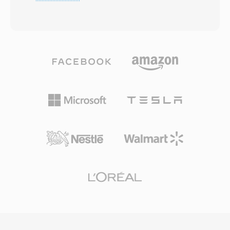
ayırarak oynatıcılara hiçbir video parçasının
tahmin işini ortadan kaldırıyordu. Format ayrıca
bulunmadığını bildirir. Teknik olarak bir M4A
o dönemin 286 ve 386 işlemcilerinde sıkıştırma
dosyası en yaygın olarak AAC-LC (Advanced
açma gerektirmeden ve minimum CPU yüküyle
Audio Coding, Low Complexity) bit akışını sarar,
verimli şekilde çözülebiliyordu. SNDT dosyaları,
ancak Apple Lossless (ALAC) veri yükleri de aynı
geliştiricilerin sınırlı Sound Blaster donanım
uzantıyı kullanır. AAC kodlu M4A dosyaları,
ekosistemi genelinde güvenilir ses çıkışına
geliştirilmiş spektral bant replikasyonu,
ihtiyaç duyduğu erken PC oyunları ve
zamansal gürültü şekillendirme ve iyileştirilmiş
multimedya sunumlarının yapı taşlarıydı. Bugün
psikoakustik model sayesinde eşdeğer bit
SNDT, retro yazılım arşivlerinde varlığını
hızlarında MP3&#039;ten daha i̇yi ses kalitesi
sürdürmekte ve modern formatlara
sunar. 96 kHz&#039;e kadar örnekleme hızları
dönüştürme için SoX tarafından
ve 24 bit&#039;e kadar bit derinlikleri
desteklenmektedir.
desteklenir. Apple ekosistemiyle entegrasyon
sorunsuzdur — iTunes, Apple Music, iPhone,
iPad ve macOS M4A&#039;yı yerel olarak işler
— üçüncü taraf desteği işe VLC, foobar2000,