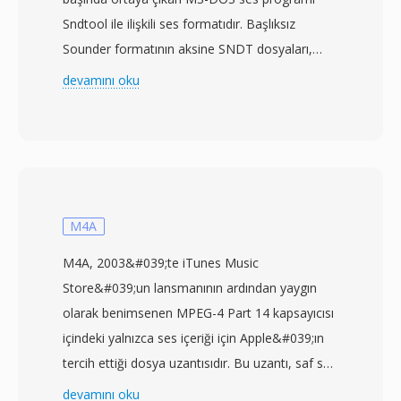
Sndtool ile ilişkili ses formatıdır. Başlıksız
Sounder formatının aksine SNDT dosyaları,
örnekleme hızı ve veri uzunluğunu içeren kısa
devamını oku
bir başlık taşır — oynatma yazılımının
zamanlamayı otomatik olarak belirlemesine
olanak tanıyan anlamlı bir gelişme. Ses verisi
genellikle 8000 ile 22050 Hz arasında mono
olarak 8 bit işaretsiz PCM şeklinde depolanır.
Sndtool, genellikle paylaşımlı yazılım olarak
M4A
dağıtılan veya ses kartı sürücüleriyle birlikte
M4A, 2003&#039;te iTunes Music
verilen basit bir dalga formu kaydedici ve
Store&#039;un lansmanının ardından yaygın
oynatıcı olarak işlev görüyordu. Rakip DOS ses
olarak benimsenen MPEG-4 Part 14 kapsayıcısı
formatlarına göre önemli bir avantajı bu kendi
içindeki yalnızca ses içeriği için Apple&#039;ın
kendini tanımlayan başlıktı — standartlaştırılmış
tercih ettiği dosya uzantısıdır. Bu uzantı, saf ses
multimedya çerçevelerinin bulunmadığı bir
akışlarını video destekli MP4 dosyalarından
devamını oku
dönemde tanınmayan dosyaları oynatma