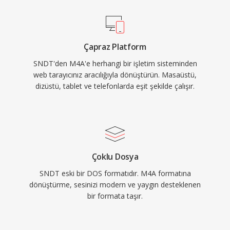
Android ve çoğu araç bilgi-eğlence sistemini
kapsar. Formatı tanımlayan üç somut avantaj:
eski kayıplı kodeklere kıyasla üstün kodlama
Çapraz Platform
verimliliği, MP4 atom yapısı aracılığıyla zengin
SNDT'den M4A'e herhangi bir işletim sisteminden
üst veri (kapak resmi, bölümler, şarkı sözleri) ve
web tarayıcınız aracılığıyla dönüştürün. Masaüstü,
hem kayıplı hem kayıpsız iş akışlarına hizmet
dizüstü, tablet ve telefonlarda eşit şekilde çalışır.
eden çift modlu esneklik.
Çoklu Dosya
SNDT eski bir DOS formatıdır. M4A formatına
dönüştürme, sesinizi modern ve yaygın desteklenen
bir formata taşır.