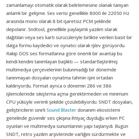
zamanlamayı otomatik olarak belirlemesine olanak tanıyan
anlamlı bir gelişme. Ses verisi genellikle 8000 ile 22050 Hz
arasında mono olarak 8 bit işaretsiz PCM şeklinde
depolanır. Sndtool, genellikle paylaşımlı yazılım olarak
dağıtılan veya ses kartı sürücüleriyle birlikte verilen basit bir
dalga formu kaydedici ve oynatıcı olarak işlev görüyordu.
Rakip DOS ses formatlarına göre önemli bir avantajı bu
kendi kendini tanımlayan başlıktı — standartlaştırılmış
multimedya çerçevelerinin bulunmadığı bir dönemde
tanınmayan dosyaları oynatma tahmin işini ortadan
kaldırıyordu. Format ayrıca o dönemin 286 ve 386
işlemcilerinde sıkıştırma açma gerektirmeden ve minimum
CPU yüküyle verimli şekilde çözülebiliyordu. SNDT dosyaları,
geliştiricilerin sınırlı
Sound Blaster
donanım ekosistemi
genelinde güvenilir ses çıkışına ihtiyaç duyduğu erken PC
oyunları ve multimedya sunumlarının yapı taşlarıydı. Bugün
SNDT, retro yazılım arşivlerinde varlığını sürdürmekte ve