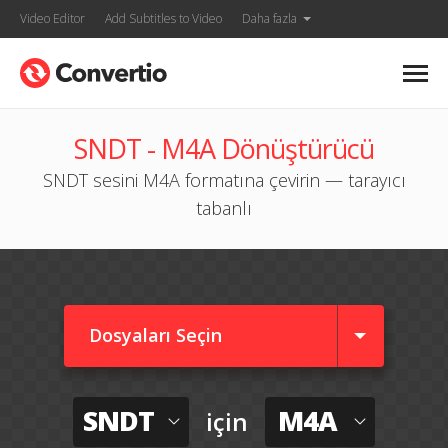
Video Editor
Add Subtitles to Video
Daha fazla
SNDT - M4A Dönüştürücü
SNDT sesini M4A formatına çevirin — tarayıcı
tabanlı
Dosyaları Seçin
SNDT
M4A
için