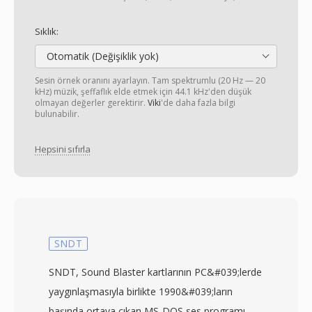
Sıklık:
Otomatik (Değişiklik yok)
Sesin örnek oranını ayarlayın. Tam spektrumlu (20 Hz — 20
kHz) müzik, şeffaflık elde etmek için 44.1 kHz'den düşük
olmayan değerler gerektirir.
Viki
'de daha fazla bilgi
bulunabilir.
Hepsini sıfırla
SNDT
SNDT, Sound Blaster kartlarının PC&#039;lerde
yaygınlaşmasıyla birlikte 1990&#039;ların
başında ortaya çıkan MS-DOS ses programı