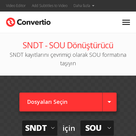
Video Editor
Add Subtitles to Video
Daha fazla
SNDT - SOU Dönüştürücü
SNDT kayıtlarını çevrimiçi olarak SOU formatına
taşıyın
Dosyaları Seçin
SNDT
SOU
için