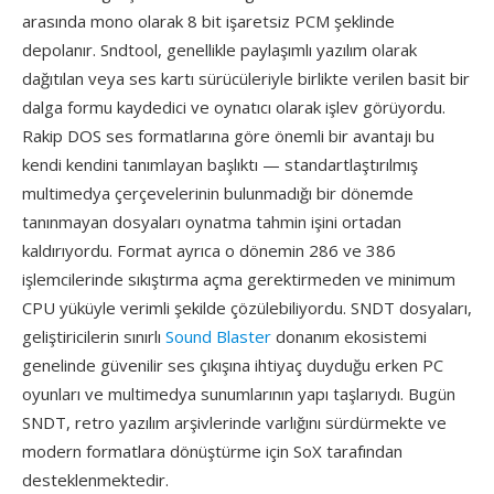
arasında mono olarak 8 bit işaretsiz PCM şeklinde
depolanır. Sndtool, genellikle paylaşımlı yazılım olarak
dağıtılan veya ses kartı sürücüleriyle birlikte verilen basit bir
dalga formu kaydedici ve oynatıcı olarak işlev görüyordu.
Rakip DOS ses formatlarına göre önemli bir avantajı bu
kendi kendini tanımlayan başlıktı — standartlaştırılmış
multimedya çerçevelerinin bulunmadığı bir dönemde
tanınmayan dosyaları oynatma tahmin işini ortadan
kaldırıyordu. Format ayrıca o dönemin 286 ve 386
işlemcilerinde sıkıştırma açma gerektirmeden ve minimum
CPU yüküyle verimli şekilde çözülebiliyordu. SNDT dosyaları,
geliştiricilerin sınırlı
Sound Blaster
donanım ekosistemi
genelinde güvenilir ses çıkışına ihtiyaç duyduğu erken PC
oyunları ve multimedya sunumlarının yapı taşlarıydı. Bugün
SNDT, retro yazılım arşivlerinde varlığını sürdürmekte ve
modern formatlara dönüştürme için SoX tarafından
desteklenmektedir.