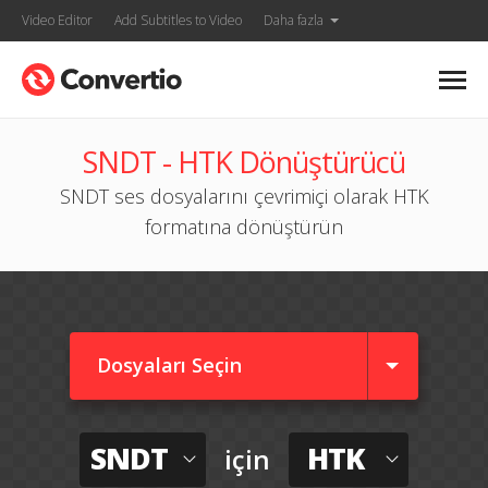
Video Editor
Add Subtitles to Video
Daha fazla
SNDT - HTK Dönüştürücü
SNDT ses dosyalarını çevrimiçi olarak HTK
formatına dönüştürün
Dosyaları Seçin
SNDT
HTK
için