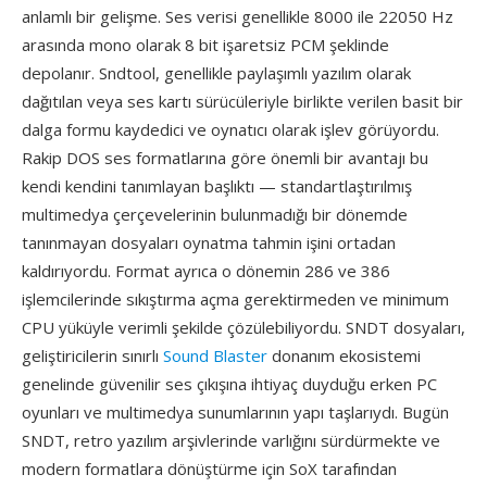
anlamlı bir gelişme. Ses verisi genellikle 8000 ile 22050 Hz
arasında mono olarak 8 bit işaretsiz PCM şeklinde
depolanır. Sndtool, genellikle paylaşımlı yazılım olarak
dağıtılan veya ses kartı sürücüleriyle birlikte verilen basit bir
dalga formu kaydedici ve oynatıcı olarak işlev görüyordu.
Rakip DOS ses formatlarına göre önemli bir avantajı bu
kendi kendini tanımlayan başlıktı — standartlaştırılmış
multimedya çerçevelerinin bulunmadığı bir dönemde
tanınmayan dosyaları oynatma tahmin işini ortadan
kaldırıyordu. Format ayrıca o dönemin 286 ve 386
işlemcilerinde sıkıştırma açma gerektirmeden ve minimum
CPU yüküyle verimli şekilde çözülebiliyordu. SNDT dosyaları,
geliştiricilerin sınırlı
Sound Blaster
donanım ekosistemi
genelinde güvenilir ses çıkışına ihtiyaç duyduğu erken PC
oyunları ve multimedya sunumlarının yapı taşlarıydı. Bugün
SNDT, retro yazılım arşivlerinde varlığını sürdürmekte ve
modern formatlara dönüştürme için SoX tarafından