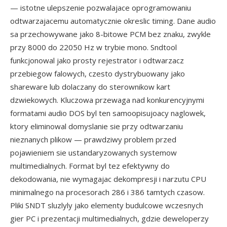
— istotne ulepszenie pozwalajace oprogramowaniu
odtwarzajacemu automatycznie okreslic timing. Dane audio
sa przechowywane jako 8-bitowe PCM bez znaku, zwykle
przy 8000 do 22050 Hz w trybie mono. Sndtool
funkcjonowal jako prosty rejestrator i odtwarzacz
przebiegow falowych, czesto dystrybuowany jako
shareware lub dolaczany do sterownikow kart
dzwiekowych. Kluczowa przewaga nad konkurencyjnymi
formatami audio DOS byl ten samoopisujoacy naglowek,
ktory eliminowal domyslanie sie przy odtwarzaniu
nieznanych plikow — prawdziwy problem przed
pojawieniem sie ustandaryzowanych systemow
multimedialnych. Format byl tez efektywny do
dekodowania, nie wymagajac dekompresji i narzutu CPU
minimalnego na procesorach 286 i 386 tamtych czasow.
Pliki SNDT sluzlyly jako elementy budulcowe wczesnych
gier PC i prezentacji multimedialnych, gdzie deweloperzy