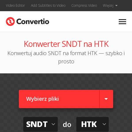
Video Editor
Add Subtitles to Video
Compress Video
Więcej
Konwerter SNDT na HTK
Konwertuj audio SNDT na format HTK — szybko i
prosto
Wybierz pliki
SNDT
HTK
do