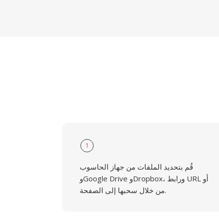
1
قُم بتحديد الملفات من جهاز الحاسوب
وGoogle Drive وDropbox، ورابط URL أو
من خلال سحبها إلى الصفحة.