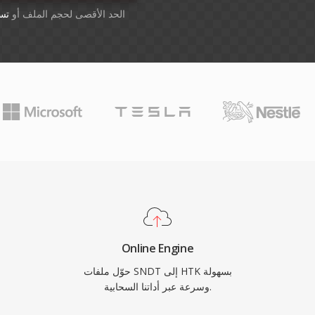
أسقِط الملفات هنا. 1 GB الحد الأقصى لحجم الملف أو
تس
Online Engine
حوّل ملفات SNDT إلى HTK بسهولة
وسرعة عبر أداتنا السحابية.