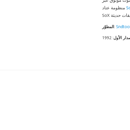
صوت موثوق عبر
S
منظومة عتاد
Sndtoo
:
المطوّر
دار الأول
: 1992