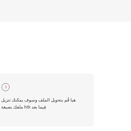
3
هيا قُم بتحويل الملف وسوف يمكنك تنزيل
ملفك بصيغة htk فِيما بعد