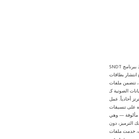
الحواسيب. على عكس تنسيق Sounder بدون
رويسة مختصرة بمعدل العينة وطول البيانات — تحسين ملموس يتيح
ّع بدقة 8 بت، عادةً بمعدل
22050 هرتز أحادياً. عمل Sndtool كمسجل ومشغّل بسيط لأشكال الموجات، وكان يُوزّع غالباً
يقات DOS الصوتية
 مألوفة — وهي
ك الترميز، دون
 و386 في ذلك الوقت. خدمت ملفات SNDT كلبنات