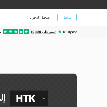
تسجيل
تسجيل الدخول
تقييم على
10,220
م
HTK
إل