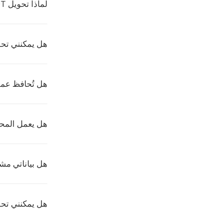
لماذا تحويل SNDT إلى HTK؟
هل يمكنني تحويل SNDT إلى HTK على
هل تُحافظ عمل
هل يعمل المحوّ
هل بياناتي مشف
هل يمكنني تحويل