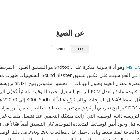
عن الصيغ
SNDT
HTK
MS-D
SNDT هو التنسيق الصوتي المرتبط ببرنامج Sndtool، وهو أداة صوتية مبكرة على
التسعينيات ظهرت مع انتشار بطاقات Sound Blaster في 
ترويسة، تتضمن ملفات SNDT ت
لبرامج التشغيل تحديد التوقيت تلقائياً. تُخزّن البيانات الصوتية كـ PCM غير موق
8000 إلى 
كبرنامج تجريبي أو يُرفق مع تعريفات بطاقات الصوت. من أبرز مزاياه على تنس
لترويسة ذاتية الوصف، التي أزالت مشكلة التخمين عند تشغيل ملفات غير
قبل وجود أُطر الوسائط المتعددة الموحدة. كان التنسيق أيضاً فعّالاً في ف
الحاجة لفك ضغط وبأدنى حمل على معالجات 286