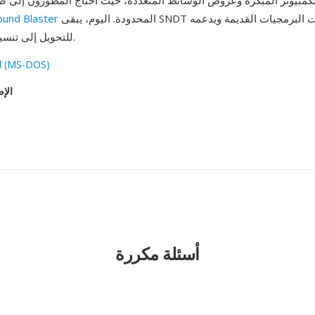
الكمبيوتر المبكرة وعروض الوسائط المتعددة، حيث احتاج المطورون إلى 
المحدودة. اليوم، يبقى SNDT في أرشيفات البرمجيات القديمة ويدعمه
ound Blaster
SoX للتحويل إلى تنسيقات حديثة.
l (MS-DOS)
الإص
أسئلة مكررة