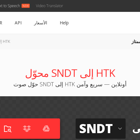
xt to Speech
Video Translator
Help
الأسعار
API
R
متاز
SNDT إلى HTK
محوّل SNDT إلى HTK
حوّل صوت SNDT إلى HTK أونلاين — سريع وآمن
SNDT
ى