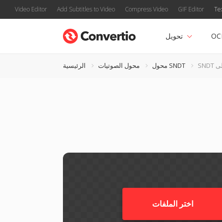
Video Editor
Add Subtitles to Video
Compress Video
GIF Editor
Te
OC
تحويل
محول SNDT
محول الصوتيات
الرئيسية
اختر الملفات