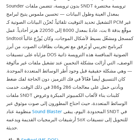
Sounder بدون ترويسة، تتضمن ملفات SNDT ترويسة مختصرة
بمعدل العينة وطول البيانات — تحسين ملموس يتيح لبرامج
التشغيل تحديد التوقيت تلقائياً. تُخزّن البيانات الصوتية كـ PCM غير
موقّع بدقة 8 بت، عادةً بمعدل 8000 إلى 22050 هرتز أحادياً. عمل
Sndtool كمسجل ومشغّل بسيط لأشكال الموجات، وكان يُوزّع غالباً
كبرنامج تجريبي أو يُرفق مع تعريفات بطاقات الصوت. من أبرز
مزاياه على تنسيقات DOS الصوتية المنافسة هذه الترويسة ذاتية
الوصف، التي أزالت مشكلة التخمين عند تشغيل ملفات غير مألوفة
— وهي مشكلة حقيقية قبل وجود أُطر الوسائط المتعددة الموحدة.
كان التنسيق أيضاً فعّالاً في فك الترميز، دون الحاجة لفك ضغط
وبأدنى حمل على معالجات 286 و386 في ذلك الوقت. خدمت
ملفات SNDT كلبنات بناء لألعاب الكمبيوتر المبكرة وعروض
الوسائط المتعددة، حيث احتاج المطورون إلى صوت موثوق عبر
المحدودة. اليوم، يبقى SNDT في
Sound Blaster
منظومة عتاد
أرشيفات البرمجيات القديمة ويدعمه SoX للتحويل إلى تنسيقات
حديثة.
Sndtool (MS-DOS)
:
المطوّر