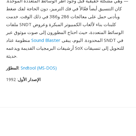
— وهي مشكلة حقيقية قبل وجود أُطر الوسائط المتعددة الموحدة.
كان التنسيق أيضاً فعّالاً في فك الترميز، دون الحاجة لفك ضغط
وبأدنى حمل على معالجات 286 و386 في ذلك الوقت. خدمت
ملفات SNDT كلبنات بناء لألعاب الكمبيوتر المبكرة وعروض
الوسائط المتعددة، حيث احتاج المطورون إلى صوت موثوق عبر
المحدودة. اليوم، يبقى SNDT في
Sound Blaster
منظومة عتاد
أرشيفات البرمجيات القديمة ويدعمه SoX للتحويل إلى تنسيقات
حديثة.
Sndtool (MS-DOS)
:
المطوّر
الإصدار الأول
: 1992