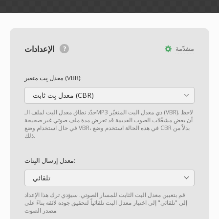
الإعدادات
متقدّمة
معدل بِت متغير (VBR):
معدل بِت ثابت (CBR)
حدّد نطاق معدل البت لملف الـMP3 ذي معدل البت المتغيّر (VBR). لاحظ
أن بعض مشغّلات الصوت القديمة قد تعرض مدة ملف صوتي غير صحيحة
في حال استخدام وضع VBR، في هذه الحالة استخدم وضع CBR بدلاً من
ذلك.
معدل إرسال البِتات:
تلقائي
قم بتعيين معدل البت الثابت للمسار الصوتي. سيؤدي ترك هذا الإعداد
إلى "تلقائي" إلى اختيار معدل البت تلقائياً لتحقيق جودة لائقة بناءً على
مصدر الصوت.