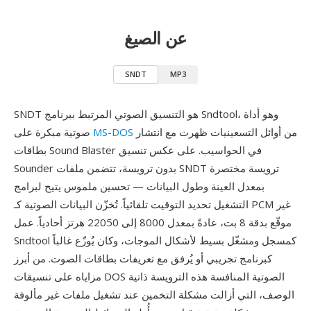
عن الصيغ
SNDT
MP3
SNDT هو التنسيق الصوتي المرتبط ببرنامج Sndtool، وهو أداة
من أوائل التسعينيات ظهرت مع انتشار
MS-DOS
صوتية مبكرة على
بطاقات Sound Blaster في الحواسيب. على عكس تنسيق
Sounder بدون ترويسة، تتضمن ملفات SNDT ترويسة مختصرة
بمعدل العينة وطول البيانات — تحسين ملموس يتيح لبرامج
التشغيل تحديد التوقيت تلقائياً. تُخزّن البيانات الصوتية كـ PCM غير
موقّع بدقة 8 بت، عادةً بمعدل 8000 إلى 22050 هرتز أحادياً. عمل
Sndtool كمسجل ومشغّل بسيط لأشكال الموجات، وكان يُوزّع غالباً
كبرنامج تجريبي أو يُرفق مع تعريفات بطاقات الصوت. من أبرز
مزاياه على تنسيقات DOS الصوتية المنافسة هذه الترويسة ذاتية
الوصف، التي أزالت مشكلة التخمين عند تشغيل ملفات غير مألوفة