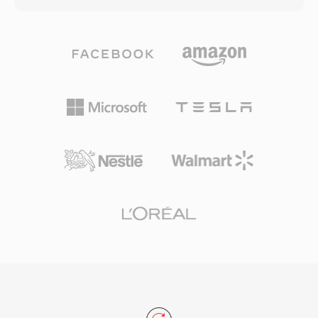
منظومة عتاد Sound Blaster المحدودة. اليوم، يبقى
ملفات MP3 بمعدلات بت متنوعة، تتراوح عادةً بين
SNDT في أرشيفات البرمجيات القديمة ويدعمه SoX
128 و320 كيلوبت/ثانية، مما يتيح للمستخدمين
للتحويل إلى تنسيقات حديثة.
الموازنة بين حجم الملف ودقة الصوت. إن كفاءة
الضغط والتوافق الواسع مع الأجهزة وصغر أحجام
الملفات جعلت MP3 القوة الدافعة وراء ثورة
الموسيقى الرقمية، مما أتاح تخزين الموسيقى
وتوزيعها بشكل عملي عبر الإنترنت. واليوم، يبقى MP3
أحد أكثر التنسيقات الصوتية دعماً عالمياً عبر جميع
مشغلات الوسائط وأنظمة التشغيل والأجهزة المحمولة
تقريباً.