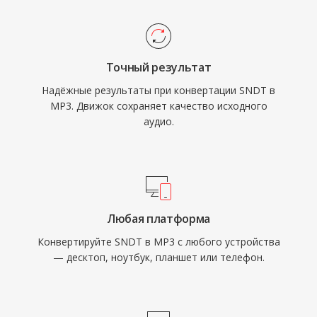
Сегодня MP3 остаётся одним из наиболее
универсально поддерживаемых
аудиоформатов на практически всех
Точный результат
медиаплеерах, операционных системах и
Надёжные результаты при конвертации SNDT в
портативных устройствах.
MP3. Движок сохраняет качество исходного
аудио.
Любая платформа
Конвертируйте SNDT в MP3 с любого устройства
— десктоп, ноутбук, планшет или телефон.