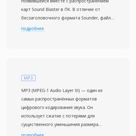
появившейся вместе с распространением
карт Sound Blaster в ПК. В отличие от
бесзаголовочного формата Sounder, файлы
SNDT включают краткий заголовок с
подробнее
частотой дискретизации и длиной данных —
значимое улучшение, позволявшее
программам воспроизведения
автоматически определять тайминг.
Аудиоданные хранятся как 8-битные
беззнаковые PCM, обычно при 8000-22050
MP3
Гц в моно. Sndtool функционировал как
MP3 (MPEG-1 Audio Layer III) — один из
простой рекордер и плеер волновых форм,
самых распространённых форматов
часто распространяемый как shareware или
цифрового кодирования звука. Он
в комплекте с драйверами звуковых карт.
использует сжатие с потерями для
Ключевое преимущество перед
существенного уменьшения размера
конкурирующими DOS-аудиоформатами —
файлов при сохранении качества звука,
подробнее