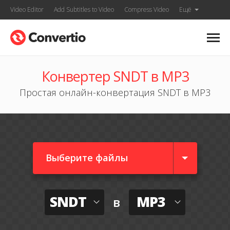
Video Editor
Add Subtitles to Video
Compress Video
Ещё
Конвертер SNDT в MP3
Простая онлайн-конвертация SNDT в MP3
Выберите файлы
SNDT
MP3
в