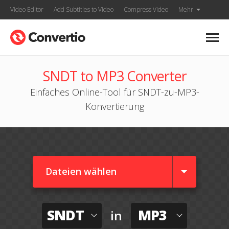
Video Editor
Add Subtitles to Video
Compress Video
Mehr
SNDT to MP3 Converter
Einfaches Online-Tool für SNDT-zu-MP3-
Konvertierung
Dateien wählen
SNDT
MP3
in