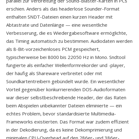
parallel zur Verbreitung der Sound-Blaster-Karten in PCs
erschien. Anders als das headerlose Sounder-Format
enthalten SNDT-Dateien einen kurzen Header mit
Abtastrate und Datenlänge — eine wesentliche
Verbesserung, die es Wiedergabesoftware ermöglichte,
das Timing automatisch zu bestimmen. Audiodaten werden
als 8-Bit-vorzeichenloses PCM gespeichert,
typischerweise bei 8000 bis 22050 Hz in Mono. Sndtool
fungierte als einfacher Wellenformrekorder und -player,
der häufig als Shareware verbreitet oder mit
Soundkartentreibern gebündelt wurde. Ein wesentlicher
Vorteil gegenüber konkurrierenden DOS-Audioformaten
war dieser selbstbeschreibende Header, der das Raten
beim Abspielen unbekannter Dateien eliminierte — ein
echtes Problem, bevor standardisierte Multimedia-
Frameworks existierten. Das Format war zudem effizient
in der Dekodierung, da es keine Dekomprimierung und
minimalen CPU-Overhead auf den 286er- und 386er-