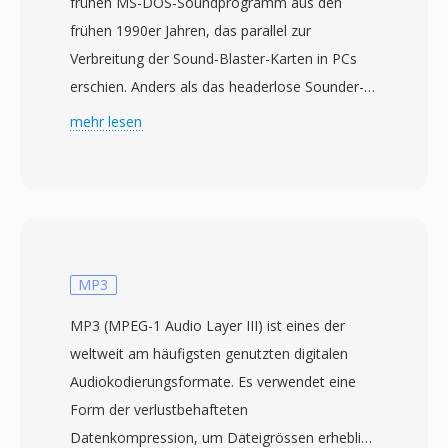
frühen MS-DOS-Soundprogramm aus den
frühen 1990er Jahren, das parallel zur
Verbreitung der Sound-Blaster-Karten in PCs
erschien. Anders als das headerlose Sounder-
Format enthalten SNDT-Dateien einen kurzen
mehr lesen
Header mit Abtastrate und Datenlänge — eine
wesentliche Verbesserung, die es
Wiedergabesoftware ermöglichte, das Timing
automatisch zu bestimmen. Audiodaten
werden als 8-Bit-vorzeichenloses PCM
gespeichert, typischerweise bei 8000 bis 22050
MP3
Hz in Mono. Sndtool fungierte als einfacher
MP3 (MPEG-1 Audio Layer III) ist eines der
Wellenformrekorder und -player, der häufig als
weltweit am häufigsten genutzten digitalen
Shareware verbreitet oder mit
Audiokodierungsformate. Es verwendet eine
Soundkartentreibern gebündelt wurde. Ein
Form der verlustbehafteten
wesentlicher Vorteil gegenüber konkurrierenden
Datenkompression, um Dateigrössen erheblich