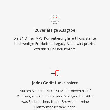
Konvertierung in moderne Formate unterstützt.
und Verbreitung von Musik über das Internet.
Heute bleibt MP3 eines der universell am
breitesten unterstützten Audioformate,
kompatibel mit praktisch allen Mediaplayern,
Zuverlässige Ausgabe
Betriebssystemen und tragbaren Geräten.
Die SNDT-zu-MP3-Konvertierung liefert konsistente,
hochwertige Ergebnisse. Legacy-Audio wird präzise
extrahiert und neu kodiert.
Jedes Gerät funktioniert
Nutzen Sie den SNDT-zu-MP3-Converter auf
Windows, macOS, Linux oder Mobilgeräten. Alles,
was Sie brauchen, ist ein Browser — keine
Plattformbeschränkungen.