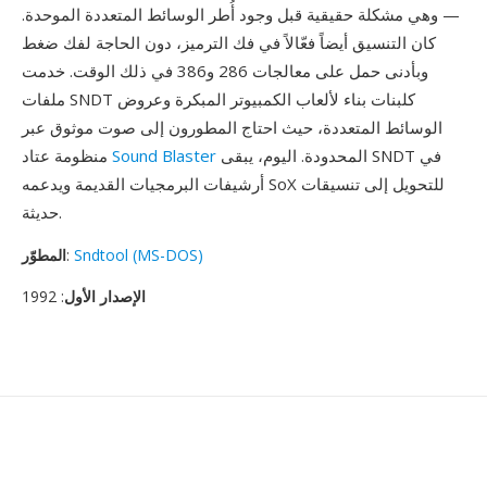
— وهي مشكلة حقيقية قبل وجود أُطر الوسائط المتعددة الموحدة.
كان التنسيق أيضاً فعّالاً في فك الترميز، دون الحاجة لفك ضغط
وبأدنى حمل على معالجات 286 و386 في ذلك الوقت. خدمت
ملفات SNDT كلبنات بناء لألعاب الكمبيوتر المبكرة وعروض
الوسائط المتعددة، حيث احتاج المطورون إلى صوت موثوق عبر
المحدودة. اليوم، يبقى SNDT في
Sound Blaster
منظومة عتاد
أرشيفات البرمجيات القديمة ويدعمه SoX للتحويل إلى تنسيقات
حديثة.
Sndtool (MS-DOS)
:
المطوّر
الإصدار الأول
: 1992