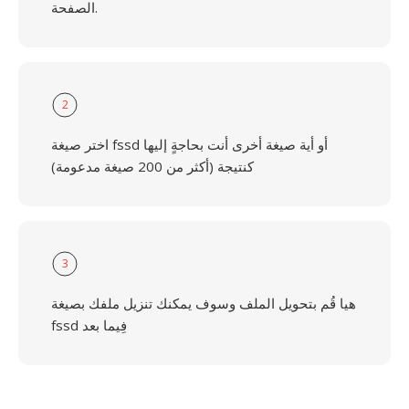
الصفحة.
2
اختر صيغة fssd أو أية صيغة أخرى أنت بحاجةٍ إليها
كنتيجة (أكثر من 200 صيغة مدعومة)
3
هيا قُم بتحويل الملف وسوف يمكنك تنزيل ملفك بصيغة
fssd فِيما بعد