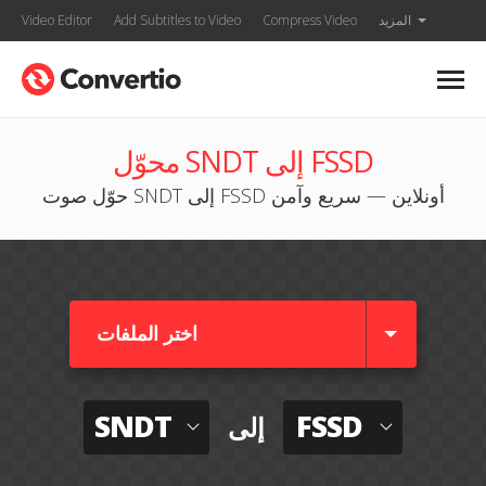
المزيد
Compress Video
Add Subtitles to Video
Video Editor
محوّل SNDT إلى FSSD
حوّل صوت SNDT إلى FSSD أونلاين — سريع وآمن
اختر الملفات
SNDT
FSSD
إلى