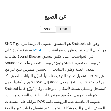
عن الصيغ
SNDT
FSSD
SNDT هو التنسيق الصوتي المرتبط ببرنامج Sndtool، وهو أداة
من أوائل التسعينيات ظهرت مع انتشار
MS-DOS
صوتية مبكرة على
بطاقات Sound Blaster في الحواسيب. على عكس تنسيق
Sounder بدون ترويسة، تتضمن ملفات SNDT ترويسة مختصرة
بمعدل العينة وطول البيانات — تحسين ملموس يتيح لبرامج
التشغيل تحديد التوقيت تلقائياً. تُخزّن البيانات الصوتية كـ PCM غير
موقّع بدقة 8 بت، عادةً بمعدل 8000 إلى 22050 هرتز أحادياً. عمل
Sndtool كمسجل ومشغّل بسيط لأشكال الموجات، وكان يُوزّع غالباً
كبرنامج تجريبي أو يُرفق مع تعريفات بطاقات الصوت. من أبرز
مزاياه على تنسيقات DOS الصوتية المنافسة هذه الترويسة ذاتية
الوصف، التي أزالت مشكلة التخمين عند تشغيل ملفات غير مألوفة