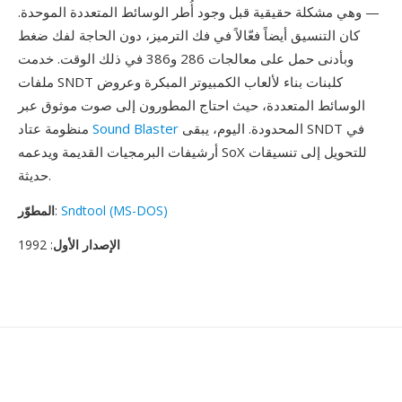
— وهي مشكلة حقيقية قبل وجود أُطر الوسائط المتعددة الموحدة.
كان التنسيق أيضاً فعّالاً في فك الترميز، دون الحاجة لفك ضغط
وبأدنى حمل على معالجات 286 و386 في ذلك الوقت. خدمت
ملفات SNDT كلبنات بناء لألعاب الكمبيوتر المبكرة وعروض
الوسائط المتعددة، حيث احتاج المطورون إلى صوت موثوق عبر
المحدودة. اليوم، يبقى SNDT في
Sound Blaster
منظومة عتاد
أرشيفات البرمجيات القديمة ويدعمه SoX للتحويل إلى تنسيقات
حديثة.
Sndtool (MS-DOS)
:
المطوّر
الإصدار الأول
: 1992