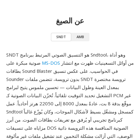
عن الصيغ
SNDT
AMB
SNDT هو التنسيق الصوتي المرتبط ببرنامج Sndtool، وهو أداة
من أوائل التسعينيات ظهرت مع انتشار
MS-DOS
صوتية مبكرة على
بطاقات Sound Blaster في الحواسيب. على عكس تنسيق
Sounder بدون ترويسة، تتضمن ملفات SNDT ترويسة مختصرة
بمعدل العينة وطول البيانات — تحسين ملموس يتيح لبرامج
التشغيل تحديد التوقيت تلقائياً. تُخزّن البيانات الصوتية كـ PCM غير
موقّع بدقة 8 بت، عادةً بمعدل 8000 إلى 22050 هرتز أحادياً. عمل
Sndtool كمسجل ومشغّل بسيط لأشكال الموجات، وكان يُوزّع غالباً
كبرنامج تجريبي أو يُرفق مع تعريفات بطاقات الصوت. من أبرز
مزاياه على تنسيقات DOS الصوتية المنافسة هذه الترويسة ذاتية
الوصف، التي أزالت مشكلة التخمين عند تشغيل ملفات غير مألوفة