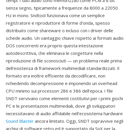
tempi. I dati audio sono memorizzati come PCM a 8 bit
senza segno, tipicamente a frequenze da 8000 a 22050
Hz in mono. Sndtool funzionava come un semplice
registratore e riproduttore di forme d'onda, spesso
distribuito come shareware o incluso con i driver delle
schede audio. Un vantaggio chiave rispetto ai formati audio
DOS concorrenti era proprio questa intestazione
autodescrittiva, che eliminava le congetture nella
riproduzione di file sconosciuti — un problema reale prima
dell'esistenza di framework multimediali standardizzati. Il
formato era inoltre efficiente da decodificare, non
richiedendo decompressione e imponendo un overhead
CPU minimo sui processori 286 e 386 dell'epoca. I file
SNDT servivano come elementi costitutivi per i primi giochi
PC e le presentazioni multimediali, dove gli sviluppatori
necessitavano di audio affidabile nell'ecosistema hardware
Sound Blaster
ancora limitato. Oggi, SNDT sopravvive negli
archivi di software retro ed è supportato da SoX per la