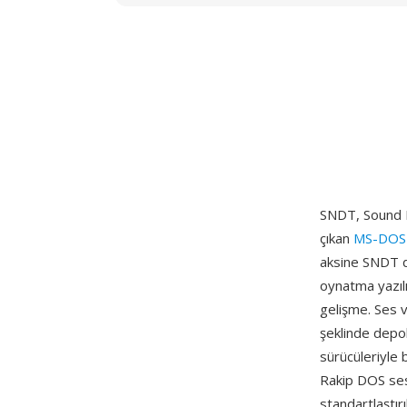
SNDT, Sound Bl
çıkan
MS-DOS
aksine SNDT do
oynatma yazılı
gelişme. Ses v
şeklinde depol
sürücüleriyle 
Rakip DOS ses 
standartlaştı