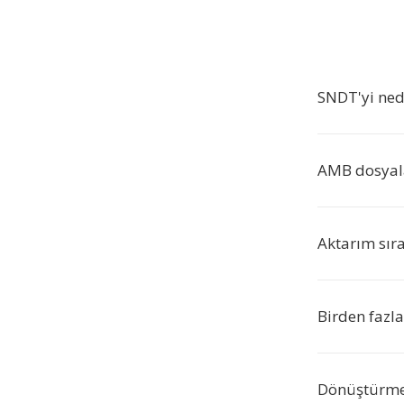
SNDT'yi ne
AMB dosyala
Aktarım sıra
Birden fazl
Dönüştürme 