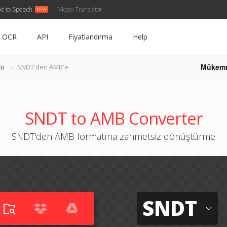
xt to Speech
Video Translator
OCR
API
Fiyatlandırma
Help
Mükem
cü
SNDT'den AMB'e
SNDT to AMB Converter
SNDT'den AMB formatına zahmetsiz dönüştürme
SNDT