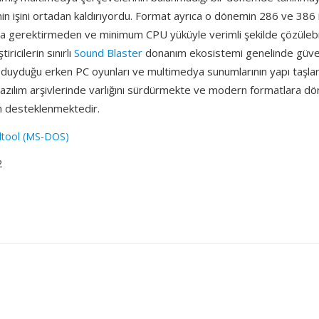
n işini ortadan kaldırıyordu. Format ayrıca o dönemin 286 ve 386 
ma gerektirmeden ve minimum CPU yüküyle verimli şekilde çözüleb
tiricilerin sınırlı
Sound Blaster
donanım ekosistemi genelinde güven
aç duyduğu erken PC oyunları ve multimedya sunumlarının yapı taşla
azılım arşivlerinde varlığını sürdürmekte ve modern formatlara dö
n desteklenmektedir.
dtool (MS-DOS)
2