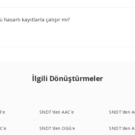
hasarlı kayıtlarla çalışır mı?
İlgili Dönüştürmeler
3'e
SNDT'den AAC'e
SNDT'den A
C'e
SNDT'den OGG'e
SNDT'den A