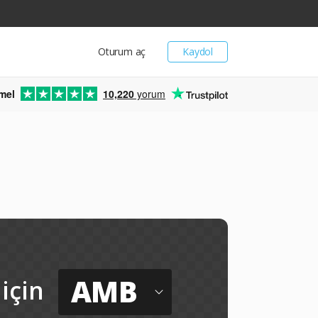
Oturum aç
Kaydol
mel
10,220
yorum
AMB
için