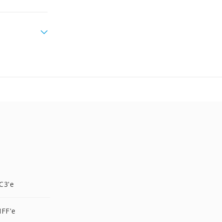
C3'e
IFF'e