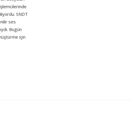
işlemcilerinde
iliyordu. SNDT
ilir ses
rıydı. Bugün
nüştürme için