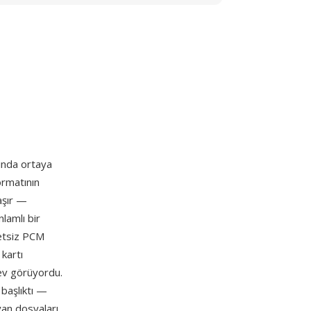
şında ortaya
ormatının
aşır —
lamlı bir
retsiz PCM
 kartı
lev görüyordu.
başlıktı —
yan dosyaları