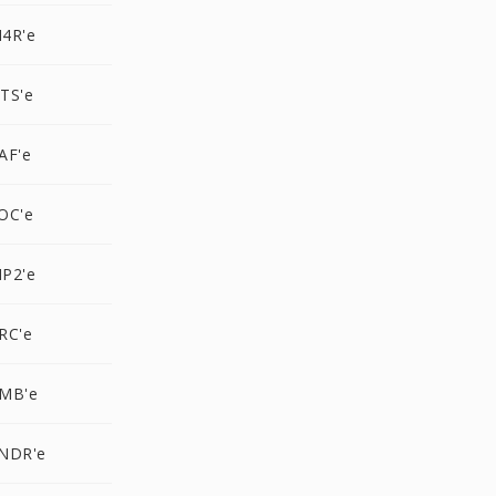
4R'e
TS'e
AF'e
OC'e
P2'e
RC'e
AMB'e
NDR'e