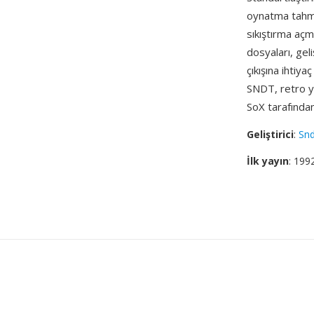
oynatma tahmi
sıkıştırma aç
dosyaları, geliş
çıkışına ihtiy
SNDT, retro y
SoX tarafında
Geliştirici
:
Sn
İlk yayın
: 199