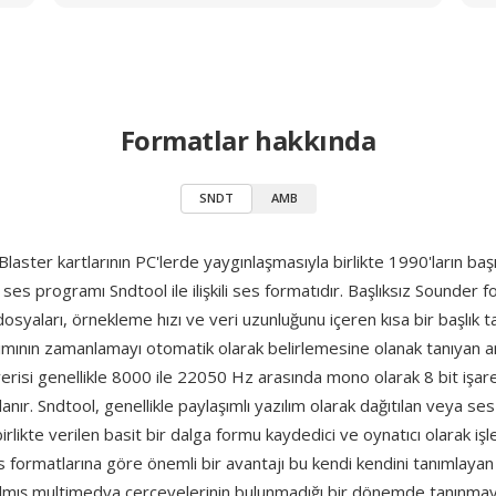
Formatlar hakkında
SNDT
AMB
aster kartlarının PC'lerde yaygınlaşmasıyla birlikte 1990'ların ba
ses programı Sndtool ile ilişkili ses formatıdır. Başlıksız Sounder f
syaları, örnekleme hızı ve veri uzunluğunu içeren kısa bir başlık t
mının zamanlamayı otomatik olarak belirlemesine olanak tanıyan an
erisi genellikle 8000 ile 22050 Hz arasında mono olarak 8 bit işa
anır. Sndtool, genellikle paylaşımlı yazılım olarak dağıtılan veya ses
birlikte verilen basit bir dalga formu kaydedici ve oynatıcı olarak iş
formatlarına göre önemli bir avantajı bu kendi kendini tanımlayan 
rılmış multimedya çerçevelerinin bulunmadığı bir dönemde tanınma