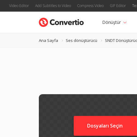
Video Editor
Add Subtitles to Video
Compress Video
GIF Editor
Te
Dönüştür
Ana Sayfa
Ses dönüştürücü
SNDT Dönüştürü
Dosyaları Seçin