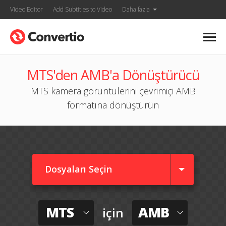
Video Editor
Add Subtitles to Video
Daha fazla
MTS'den AMB'a Dönüştürücü
MTS kamera görüntülerini çevrimiçi AMB
formatına dönüştürün
Dosyaları Seçin
MTS
AMB
için