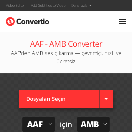
Video Editor
Add Subtitles to Video
Daha fazla
AAF - AMB Converter
AAF'den AMB ses çıkarma — çevrimiçi, hızlı ve
ücretsiz
Dosyaları Seçin
AAF
AMB
için