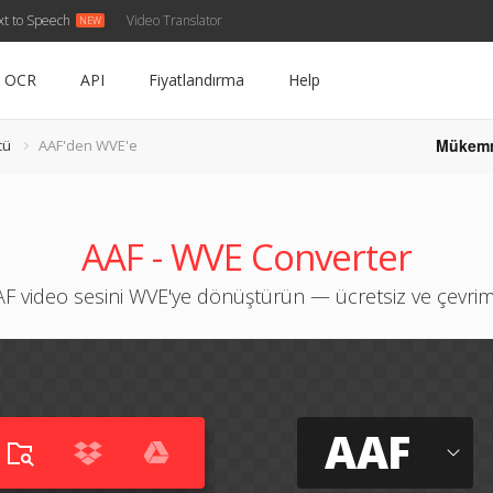
xt to Speech
Video Translator
OCR
API
Fiyatlandırma
Help
Mükem
cü
AAF'den WVE'e
AAF - WVE Converter
F video sesini WVE'ye dönüştürün — ücretsiz ve çevrim
AAF