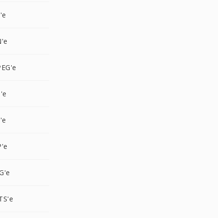
'e
N'e
PEG'e
'e
'e
P'e
G'e
TS'e