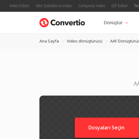
Video Editor
Add Subtitles to Video
Compress Video
GIF Editor
Te
Dönüştür
Ana Sayfa
Video dönüştürücü
AAF Dönüştürü
AA
Dosyaları Seçin