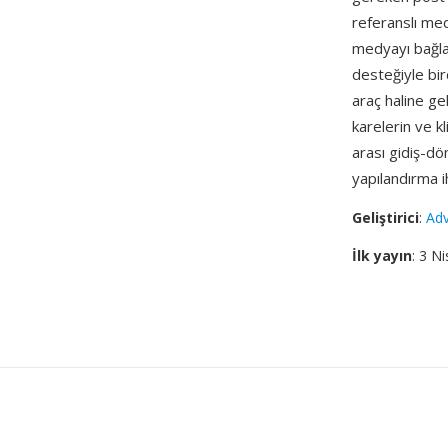
referanslı me
medyayı bağlan
desteğiyle bir
araç haline ge
karelerin ve kl
arası gidiş-d
yapılandırma ih
Geliştirici
:
Adv
İlk yayın
: 3 N