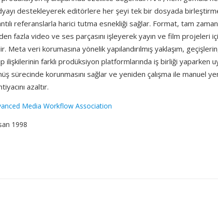
dyayı destekleyerek editörlere her şeyi tek bir dosyada birleştir
tılı referanslarla harici tutma esnekliği sağlar. Format, tam zama
den fazla video ve ses parçasını işleyerek yayın ve film projeleri içi
lir. Meta veri korumasına yönelik yapılandırılmış yaklaşım, geçişleri
ip ilişkilerinin farklı prodüksiyon platformlarında iş birliği yaparken
önüş sürecinde korunmasını sağlar ve yeniden çalışma ile manuel ye
tiyacını azaltır.
anced Media Workflow Association
isan 1998