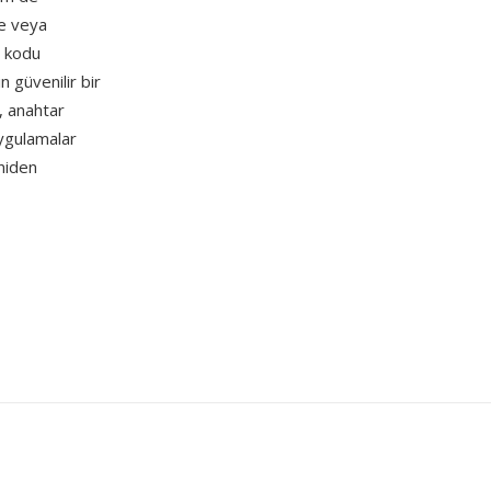
me veya
n kodu
n güvenilir bir
n, anahtar
 uygulamalar
niden