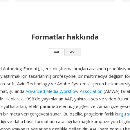
Formatlar hakkında
AAF
WVE
Authoring Format), içerik oluşturma araçları arasında prodüksiyon
aylaştırmak için tasarlanmış profesyonel bir multimedya değişim for
icrosoft, Avid Technology ve Adobe Systems'ı içeren bir konsorsi
ormat, şu anda
Advanced Media Workflow Association
(AMWA) taraf
r. İlk olarak 1998'de yayımlanan AAF, yalnızca ses ve video özünü 
yal kararları, efekt parametrelerini, geçişleri ve zaman çizelgesi y
 bir meta veri çerçevesi sunar. Bu özellik, projelerin farklı
kurgu s
dığı ve daha basit formatların atacağı karmaşık kompozisyon bilgile
prodüksiyon iş akışlarında özellikle değerlidir. AAF, hem gömülü 