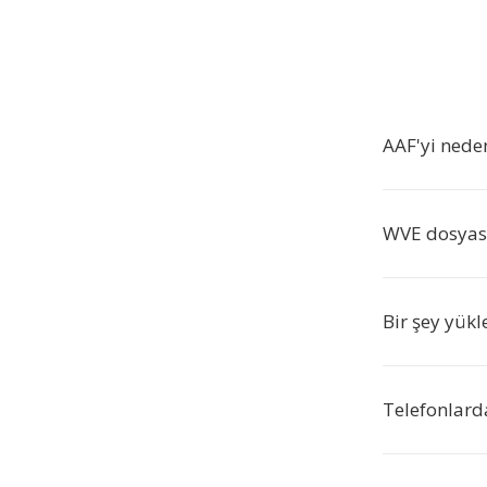
AAF'yi nede
WVE dosyası
Bir şey yük
Telefonlarda