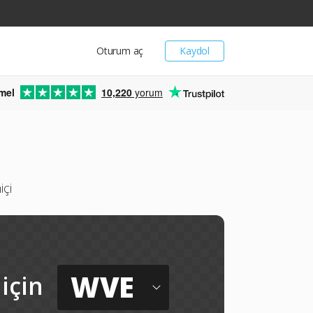
Oturum aç
Kaydol
mel
10,220
yorum
içi
WVE
için