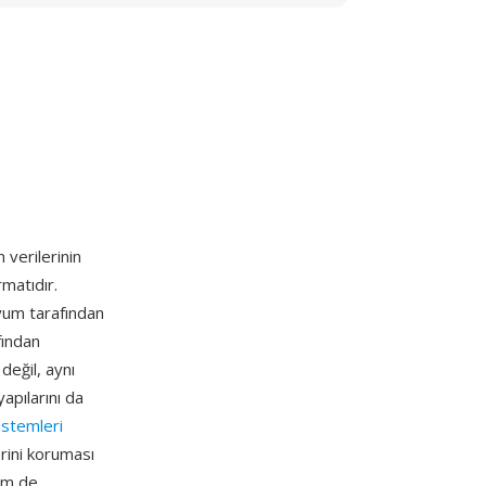
 verilerinin
matıdır.
yum tarafından
ından
değil, aynı
apılarını da
istemleri
rini koruması
hem de