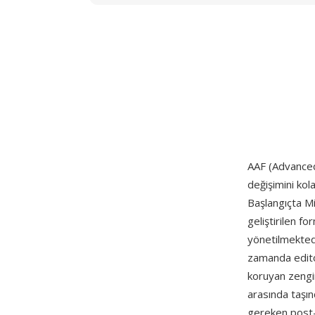
AAF (Advanced 
değişimini kol
Başlangıçta M
geliştirilen f
yönetilmektedi
zamanda editor
koruyan zengin
arasında taşın
gereken post-