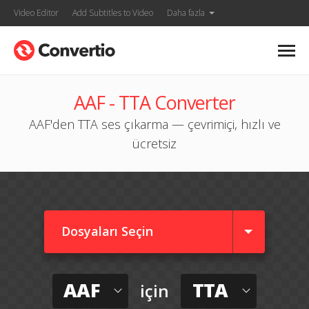
Video Editor
Add Subtitles to Video
Daha fazla
AAF - TTA Converter
AAF'den TTA ses çıkarma — çevrimiçi, hızlı ve
ücretsiz
Dosyaları Seçin
AAF
TTA
için