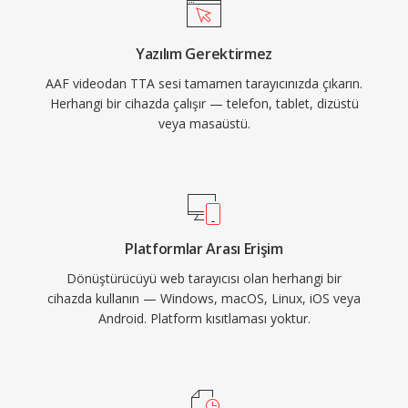
benimsemesini ve üçüncü taraf
entegrasyonlarını teşvik eder. FLAC gibi daha
Yazılım Gerektirmez
yeni kodekler kayıpsız ses alanında daha büyük
AAF videodan TTA sesi tamamen tarayıcınızda çıkarın.
bir pay yakalamış olsa da TTA, sadeliğine ve
Herhangi bir cihazda çalışır — telefon, tablet, dizüstü
şeffaf sıkıştırmasına değer veren kullanıcılara
veya masaüstü.
hizmet etmeye devam etmektedir.
Platformlar Arası Erişim
Dönüştürücüyü web tarayıcısı olan herhangi bir
cihazda kullanın — Windows, macOS, Linux, iOS veya
Android. Platform kısıtlaması yoktur.