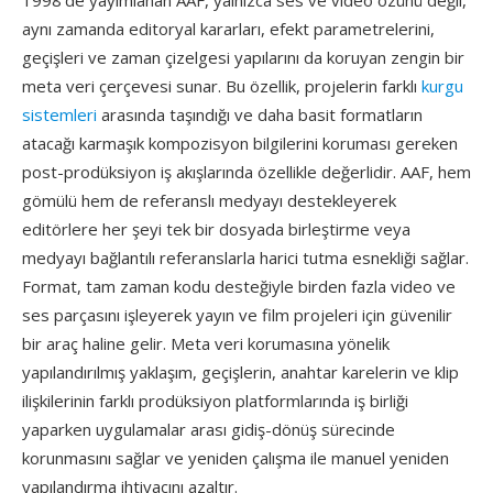
1998'de yayımlanan AAF, yalnızca ses ve video özünü değil,
aynı zamanda editoryal kararları, efekt parametrelerini,
geçişleri ve zaman çizelgesi yapılarını da koruyan zengin bir
meta veri çerçevesi sunar. Bu özellik, projelerin farklı
kurgu
sistemleri
arasında taşındığı ve daha basit formatların
atacağı karmaşık kompozisyon bilgilerini koruması gereken
post-prodüksiyon iş akışlarında özellikle değerlidir. AAF, hem
gömülü hem de referanslı medyayı destekleyerek
editörlere her şeyi tek bir dosyada birleştirme veya
medyayı bağlantılı referanslarla harici tutma esnekliği sağlar.
Format, tam zaman kodu desteğiyle birden fazla video ve
ses parçasını işleyerek yayın ve film projeleri için güvenilir
bir araç haline gelir. Meta veri korumasına yönelik
yapılandırılmış yaklaşım, geçişlerin, anahtar karelerin ve klip
ilişkilerinin farklı prodüksiyon platformlarında iş birliği
yaparken uygulamalar arası gidiş-dönüş sürecinde
korunmasını sağlar ve yeniden çalışma ile manuel yeniden
yapılandırma ihtiyacını azaltır.