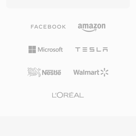
garanti eder. TTA, standart CD kalitesinde sesin
dosyada birleştirme veya medyayı bağlantılı
yanı sıra 32 bit tam sayı örneklere kadar yüksek
referanslarla harici tutma esnekliği sağlar.
çözünürlüklü içeriği de işleyerek hem günlük
Format, tam zaman kodu desteğiyle birden
dinleme hem de profesyonel arşivleme için
fazla video ve ses parçasını işleyerek yayın ve
uygundur. İşleme hızı TTA&#039;nın belirleyici
film projeleri için güvenilir bir araç haline gelir.
güçlü yönlerinden biridir — kodek, ağır CPU
Meta veri korumasına yönelik yapılandırılmış
talepleri olmadan hızlı kodlama ve kod çözme
yaklaşım, geçişlerin, anahtar karelerin ve klip
gerçekleştirerek eski donanımlarda bile hafif
ilişkilerinin farklı prodüksiyon platformlarında iş
kalır. Dosya yapısı ID3v1, ID3v2 ve APEv2 üst
birliği yaparken uygulamalar arası gidiş-dönüş
veri etiketlerini destekler, böylece parça bilgileri
sürecinde korunmasını sağlar ve yeniden
ve albüm kapağı sesle birlikte taşınır. Birçok
çalışma ile manuel yeniden yapılandırma
taşınabilir oynatıcıda donanım desteği
ihtiyacını azaltır.
sağlanmış olup bu durum TTA&#039;ya bazı
rakip kayıpsız formatlara göre pratik bir avantaj
kazandırmıştır. Açık kaynak referans uygulaması
GNU GPL lisansı altında dağıtılarak topluluk