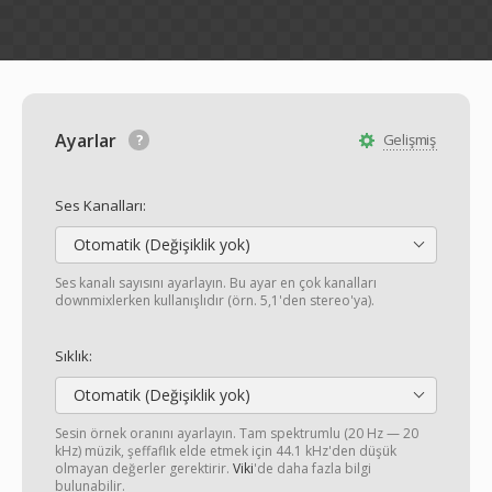
Ayarlar
Gelişmiş
Ses Kanalları:
Otomatik (Değişiklik yok)
Ses kanalı sayısını ayarlayın. Bu ayar en çok kanalları
downmixlerken kullanışlıdır (örn. 5,1'den stereo'ya).
Sıklık:
Otomatik (Değişiklik yok)
Sesin örnek oranını ayarlayın. Tam spektrumlu (20 Hz — 20
kHz) müzik, şeffaflık elde etmek için 44.1 kHz'den düşük
olmayan değerler gerektirir.
Viki
'de daha fazla bilgi
bulunabilir.