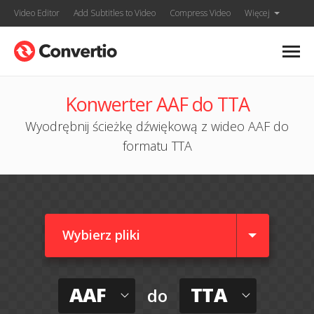
Video Editor
Add Subtitles to Video
Compress Video
Więcej
Konwerter AAF do TTA
Wyodrębnij ścieżkę dźwiękową z wideo AAF do
formatu TTA
Wybierz pliki
AAF
TTA
do