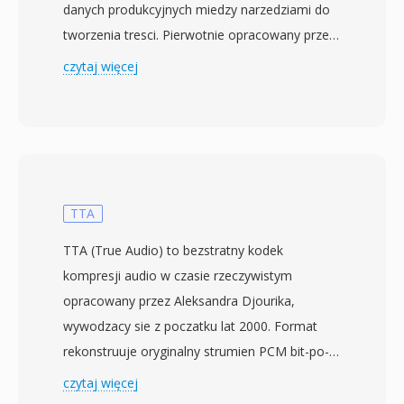
danych produkcyjnych miedzy narzedziami do
tworzenia tresci. Pierwotnie opracowany przez
konsorcjum obejmujace Microsoft, Avid
czytaj więcej
Technology i Adobe Systems, format jest
obecnie utrzymywany przez Advanced Media
Workflow Association (AMWA). Wydany po raz
pierwszy w 1998 roku, AAF oferuje bogata
platforme metadanych, ktora zachowuje nie
tylko istotne dane audio i wideo, ale takze
TTA
decyzje montazowe, parametry efektow,
TTA (True Audio) to bezstratny kodek
przejscia i struktury osi czasu. To czyni go
kompresji audio w czasie rzeczywistym
szczegolnie cennym w przepływach
opracowany przez Aleksandra Djourika,
postprodukcyjnych, gdzie projekty przenosza
wywodzacy sie z poczatku lat 2000. Format
sie miedzy roznymi systemami montazowymi i
rekonstruuje oryginalny strumien PCM bit-po-
musza zachowywac zlozone informacje o
bicie przy dekodowaniu, gwarantujac, ze zaden
czytaj więcej
kompozycji, ktore prostsze formaty moglyby
szczegol dzwiekowy nie zostanie utracony