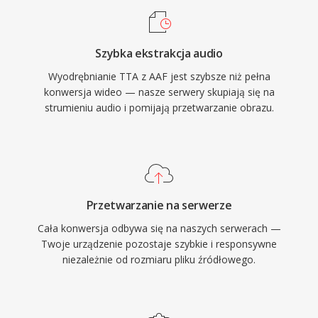
nad niektorymi konkurencyjnymi formatami
bezstratnymi. Otwartorodlowa implementacja
Szybka ekstrakcja audio
referencyjna jest dostepna na licencji GNU
Wyodrębnianie TTA z AAF jest szybsze niż pełna
GPL, zachecajac do adopcji przez spolecznosc
konwersja wideo — nasze serwery skupiają się na
i integracji z narzedziami zewnetrznymi. Choc
strumieniu audio i pomijają przetwarzanie obrazu.
nowsze kodeki, takie jak FLAC, zdobyly wieksza
czesc rynku bezstratnego audio, TTA nadal
sluzy uzytkownikom cenioacym jego prostote i
transparentna kompresje.
Przetwarzanie na serwerze
Cała konwersja odbywa się na naszych serwerach —
Twoje urządzenie pozostaje szybkie i responsywne
niezależnie od rozmiaru pliku źródłowego.