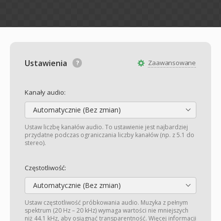
Ustawienia
Zaawansowane
Kanały audio:
Automatycznie (Bez zmian)
Ustaw liczbę kanałów audio. To ustawienie jest najbardziej
przydatne podczas ograniczania liczby kanałów (np. z 5.1 do
stereo).
Częstotliwość:
Automatycznie (Bez zmian)
Ustaw częstotliwość próbkowania audio. Muzyka z pełnym
spektrum (20 Hz – 20 kHz) wymaga wartości nie mniejszych
niż 44.1 kHz, aby osiągnąć transparentność. Więcej informacji