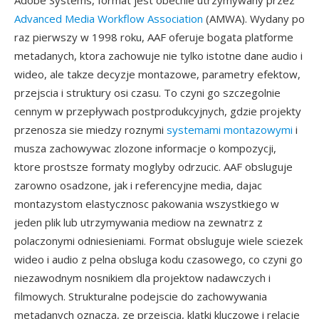
Adobe Systems, format jest obecnie utrzymywany przez
Advanced Media Workflow Association
(AMWA). Wydany po
raz pierwszy w 1998 roku, AAF oferuje bogata platforme
metadanych, ktora zachowuje nie tylko istotne dane audio i
wideo, ale takze decyzje montazowe, parametry efektow,
przejscia i struktury osi czasu. To czyni go szczegolnie
cennym w przepływach postprodukcyjnych, gdzie projekty
przenosza sie miedzy roznymi
systemami montazowymi
i
musza zachowywac zlozone informacje o kompozycji,
ktore prostsze formaty moglyby odrzucic. AAF obsluguje
zarowno osadzone, jak i referencyjne media, dajac
montazystom elastycznosc pakowania wszystkiego w
jeden plik lub utrzymywania mediow na zewnatrz z
polaczonymi odniesieniami. Format obsluguje wiele sciezek
wideo i audio z pelna obsluga kodu czasowego, co czyni go
niezawodnym nosnikiem dla projektow nadawczych i
filmowych. Strukturalne podejscie do zachowywania
metadanych oznacza, ze przejscia, klatki kluczowe i relacje