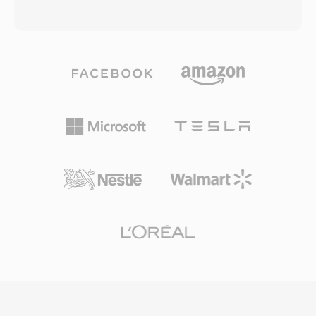
odrzucic. AAF obsluguje zarowno osadzone,
podczas przechowywania czy transferu. TTA
jak i referencyjne media, dajac montazystom
obsluguje zarowno standardowe audio jakosci
elastycznosc pakowania wszystkiego w jeden
CD, jak i tresci o wysokiej rozdzielczosci do 32-
plik lub utrzymywania mediow na zewnatrz z
bitowych probek calkowitych, co czyni go
polaczonymi odniesieniami. Format obsluguje
odpowiednim zarowno do codziennego
wiele sciezek wideo i audio z pelna obsluga
sluchania, jak i profesjonalnej archiwizacji.
kodu czasowego, co czyni go niezawodnym
Szybkosc przetwarzania jest jednym z
nosnikiem dla projektow nadawczych i
okreslajacych atutow TTA — kodek osiaga
filmowych. Strukturalne podejscie do
szybkie kodowanie i dekodowanie bez duzych
zachowywania metadanych oznacza, ze
wymagan wobec procesora, pozostajac lekkim
przejscia, klatki kluczowe i relacje miedzy
nawet na starszym sprzecie. Struktura pliku
klipami przetrwaja wymiane miedzy
obsluguje tagi metadanych ID3v1, ID3v2 i
aplikacjami, redukujac koniecznosc ponownej
APEv2, wiec informacje o sciezkach i grafika
pracy i recznej rekonstrukcji przy wspolpracy na
albumow podrózuja wraz z audio. Obsluga
roznych platformach produkcyjnych.
sprzetowa pojawila sie w kilku odtwarzaczach
przenosnych, dajac TTA praktyczna przewage