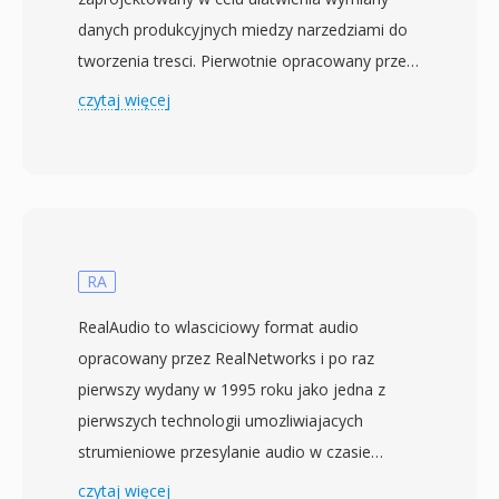
danych produkcyjnych miedzy narzedziami do
tworzenia tresci. Pierwotnie opracowany przez
konsorcjum obejmujace Microsoft, Avid
czytaj więcej
Technology i Adobe Systems, format jest
obecnie utrzymywany przez Advanced Media
Workflow Association (AMWA). Wydany po raz
pierwszy w 1998 roku, AAF oferuje bogata
platforme metadanych, ktora zachowuje nie
tylko istotne dane audio i wideo, ale takze
RA
decyzje montazowe, parametry efektow,
RealAudio to wlasciciowy format audio
przejscia i struktury osi czasu. To czyni go
opracowany przez RealNetworks i po raz
szczegolnie cennym w przepływach
pierwszy wydany w 1995 roku jako jedna z
postprodukcyjnych, gdzie projekty przenosza
pierwszych technologii umozliwiajacych
sie miedzy roznymi systemami montazowymi i
strumieniowe przesylanie audio w czasie
musza zachowywac zlozone informacje o
rzeczywistym przez internet. W epoce
czytaj więcej
kompozycji, ktore prostsze formaty moglyby