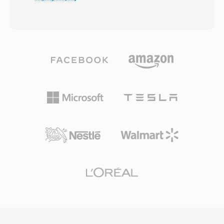
modemow telefonicznych RealAudio byl
odrzucic. AAF obsluguje zarowno osadzone,
prawdziwie rewolucyjny — pozwalal
jak i referencyjne media, dajac montazystom
sluchaczom odtwarzac audio w trakcie
elastycznosc pakowania wszystkiego w jeden
pobierania, zamiast czekac na caly plik, co
plik lub utrzymywania mediow na zewnatrz z
stanowilo zmiane paradygmatu, gdy
polaczonymi odniesieniami. Format obsluguje
trzuminutowa piosenka mogla potrzebowac 30
wiele sciezek wideo i audio z pelna obsluga
minut na transfer. Format ewoluowal przez
kodu czasowego, co czyni go niezawodnym
wiele generacji kodekow: wczesne wersje
nosnikiem dla projektow nadawczych i
uzywaly kodekow mowy o niskiej
filmowych. Strukturalne podejscie do
przepustowosci dla modemow 14,4 kbps,
zachowywania metadanych oznacza, ze
natomiast pozniejsze iteracje (RealAudio 10,
przejscia, klatki kluczowe i relacje miedzy
zbudowany na AAC) dostarczaly jakosc bliska
klipami przetrwaja wymiane miedzy
CD. Pliki RA obsluguja kodowanie ze stala i
aplikacjami, redukujac koniecznosc ponownej
zmienna szybkoscia transmisji, adaptacyjne
pracy i recznej rekonstrukcji przy wspolpracy na
strumieniowanie z wieloma szybkosciami oraz
roznych platformach produkcyjnych.
algorytmy buforowania zaprojektowane w celu