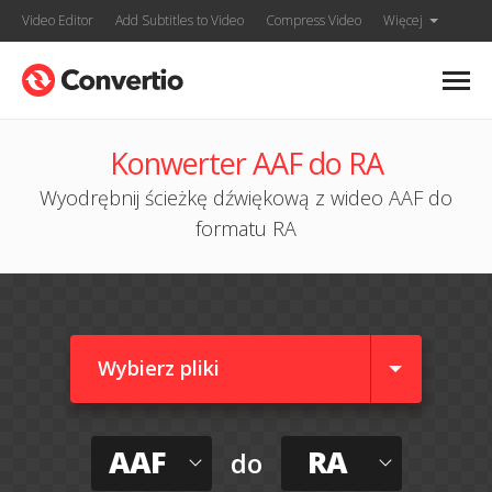
Video Editor
Add Subtitles to Video
Compress Video
Więcej
Konwerter AAF do RA
Wyodrębnij ścieżkę dźwiękową z wideo AAF do
formatu RA
Wybierz pliki
AAF
RA
do