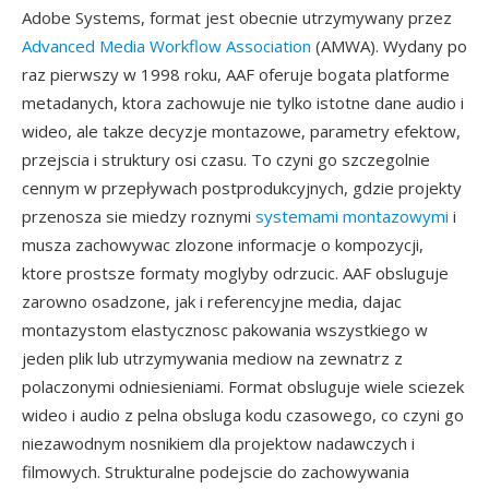
Adobe Systems, format jest obecnie utrzymywany przez
Advanced Media Workflow Association
(AMWA). Wydany po
raz pierwszy w 1998 roku, AAF oferuje bogata platforme
metadanych, ktora zachowuje nie tylko istotne dane audio i
wideo, ale takze decyzje montazowe, parametry efektow,
przejscia i struktury osi czasu. To czyni go szczegolnie
cennym w przepływach postprodukcyjnych, gdzie projekty
przenosza sie miedzy roznymi
systemami montazowymi
i
musza zachowywac zlozone informacje o kompozycji,
ktore prostsze formaty moglyby odrzucic. AAF obsluguje
zarowno osadzone, jak i referencyjne media, dajac
montazystom elastycznosc pakowania wszystkiego w
jeden plik lub utrzymywania mediow na zewnatrz z
polaczonymi odniesieniami. Format obsluguje wiele sciezek
wideo i audio z pelna obsluga kodu czasowego, co czyni go
niezawodnym nosnikiem dla projektow nadawczych i
filmowych. Strukturalne podejscie do zachowywania