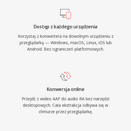
minimalizacji przerw w odtwarzaniu na
zawodnych polaczeniach. W szczytowym
okresie RealPlayer byl zainstalowany na
Dostęp z każdego urządzenia
setkach milionow komputerow, a nadawcy tacy
Korzystaj z konwertera na dowolnym urządzeniu z
jak BBC i NPR polegali na RealAudio w
przeglądarką — Windows, macOS, Linux, iOS lub
streamingu online. Trwalym wkladem
Android. Bez ograniczeń platformowych.
technicznym byla koncepcja adaptacyjnego
strumieniowania szybkosci transmisji, ktora
wplynela na pozniejsze standardy, takie jak
HLS i DASH. Choc zastapiony przez
nowoczesne kodeki, ogromne archiwa tresci
Konwersja online
RA z wczesnego radia internetowego nadal
Przejdź z wideo AAF do audio RA bez narzędzi
istnieja i wymagaja konwersji do odtwarzania
desktopowych. Cała ekstrakcja odbywa się w
na wspolczesnych urzadzeniach.
chmurze przez przeglądarkę.