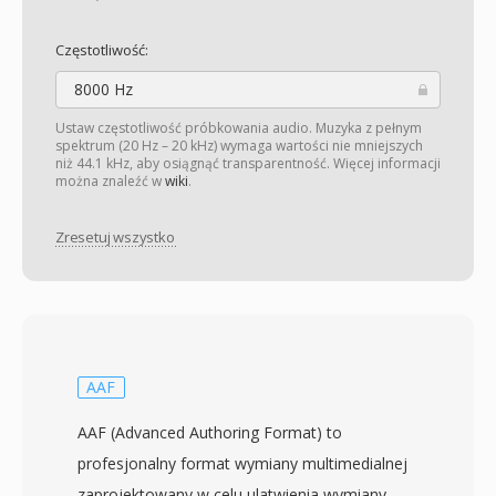
Częstotliwość:
8000 Hz
Ustaw częstotliwość próbkowania audio. Muzyka z pełnym
spektrum (20 Hz – 20 kHz) wymaga wartości nie mniejszych
niż 44.1 kHz, aby osiągnąć transparentność. Więcej informacji
można znaleźć w
wiki
.
Zresetuj wszystko
AAF
AAF (Advanced Authoring Format) to
profesjonalny format wymiany multimedialnej
zaprojektowany w celu ulatwienia wymiany