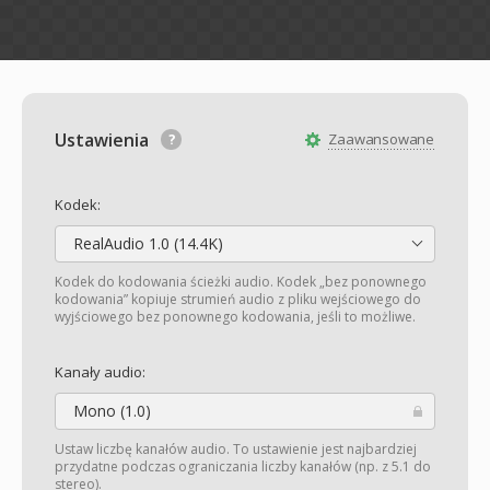
Ustawienia
Zaawansowane
Kodek:
RealAudio 1.0 (14.4K)
Kodek do kodowania ścieżki audio. Kodek „bez ponownego
kodowania” kopiuje strumień audio z pliku wejściowego do
wyjściowego bez ponownego kodowania, jeśli to możliwe.
Kanały audio:
Mono (1.0)
Ustaw liczbę kanałów audio. To ustawienie jest najbardziej
przydatne podczas ograniczania liczby kanałów (np. z 5.1 do
stereo).