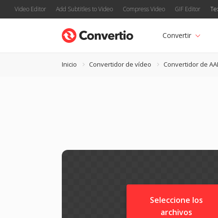
Video Editor
Add Subtitles to Video
Compress Video
GIF Editor
Te
Convertir
Inicio
Convertidor de vídeo
Convertidor de AA
Seleccione los
archivos