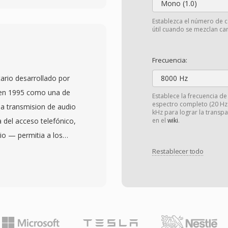
Mono (1.0)
las decisiones
Establezca el número de c
ciones y estructuras de
útil cuando se mezclan can
nte valioso en flujos de
yectos se mueven entre
Frecuencia:
an conservar información
ario desarrollado por
8000 Hz
os más simples
 en 1995 como una de
Establece la frecuencia d
 incorporados como
espectro completo (20 Hz -
la transmision de audio
kHz para lograr la transp
xibilidad de empaquetar
a del acceso telefónico,
en el
wiki
.
medios externos con
io — permitia a los
 múltiples pistas de
argaba en lugar de
Restablecer todo
ódigo de tiempo,
completo, un cambio de
proyectos de difusion y
nutos podia tardar 30
eservación de metadatos
ciono a través de
 clave y relaciones entre
imeras versiones usaban
caciones, reduciendo el
 modems de 14.4 kbps,
olaborar entre diferentes