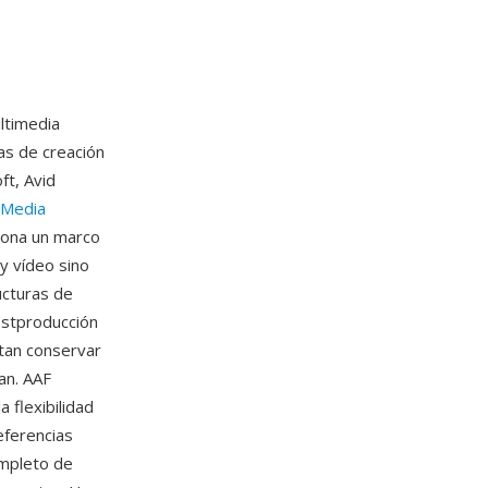
ltimedia
as de creación
ft, Avid
 Media
iona un marco
y vídeo sino
ucturas de
postproducción
tan conservar
an. AAF
 flexibilidad
eferencias
ompleto de