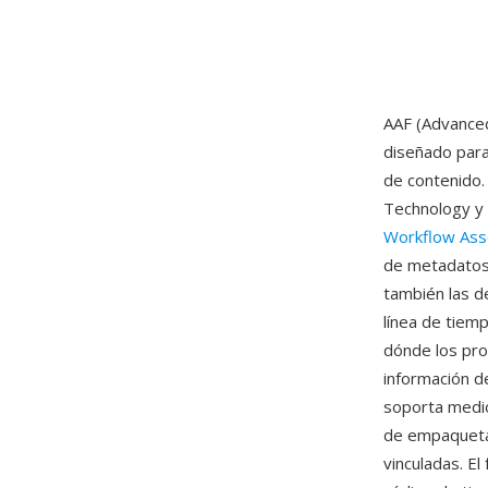
AAF (Advanced
diseñado para
de contenido. 
Technology y
Workflow Ass
de metadatos 
también las d
línea de tiem
dónde los pr
información d
soporta medio
de empaquetar
vinculadas. E