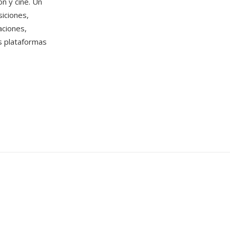
on y cine. Un
siciones,
aciones,
es plataformas