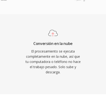
(RealAudio 10, basado en
 archivos RA soportan
riable, streaming
mos de almacenamiento en
rupciones de
n su apogeo, RealPlayer
de PCs, y emisoras como
Conversión en la nube
a sus transmisiones en
El procesamiento se ejecuta
e fue el concepto de
completamente en la nube, así que
tu computadora o teléfono no hace
 influyo en estándares
el trabajo pesado. Solo sube y
a sido reemplazado por
descarga.
tenido RA de la radio
nversión para