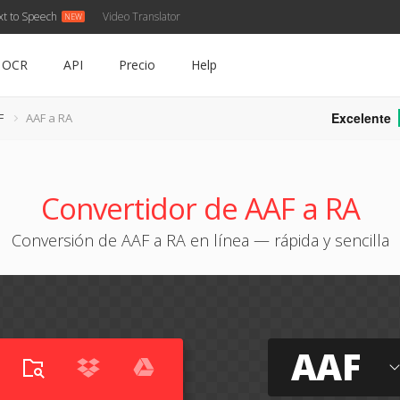
xt to Speech
Video Translator
OCR
API
Precio
Help
Excelente
F
AAF a RA
Convertidor de AAF a RA
Conversión de AAF a RA en línea — rápida y sencilla
AAF