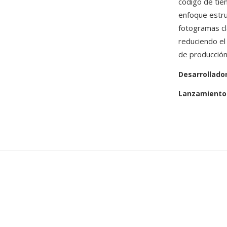
código de tiem
enfoque estru
fotogramas cla
reduciendo el
de producción
Desarrollado
Lanzamiento 