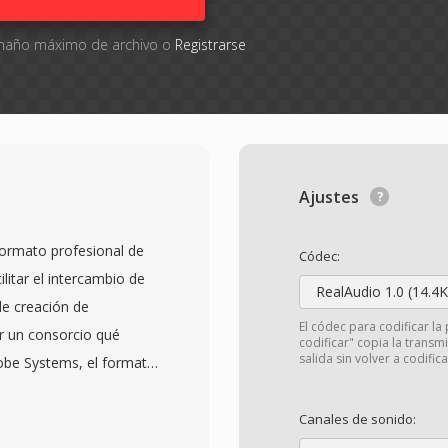
tamaño máximo de archivo o
Registrarse
Ajustes
ormato profesional de
Códec:
litar el intercambio de
RealAudio 1.0 (14.4K
de creación de
El códec para codificar la 
r un consorcio qué
codificar" copia la transm
salida sin volver a codifica
dobe Systems, el formato
ia Workflow Association
8, AAF proporciona un
Canales de sonido:
erva no solo los datos