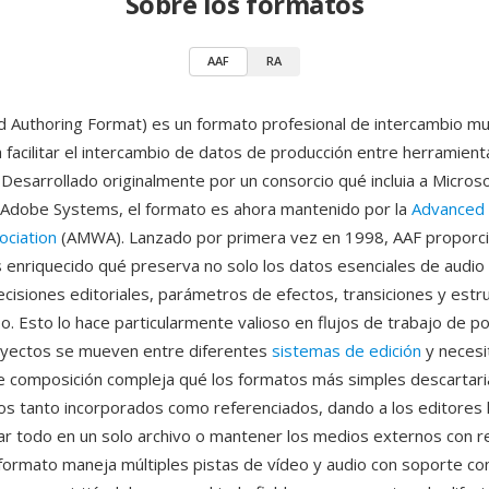
Sobre los formatos
AAF
RA
 Authoring Format) es un formato profesional de intercambio mu
 facilitar el intercambio de datos de producción entre herramient
Desarrollado originalmente por un consorcio qué incluia a Microso
 Adobe Systems, el formato es ahora mantenido por la
Advanced
ociation
(AMWA). Lanzado por primera vez en 1998, AAF proporc
enriquecido qué preserva no solo los datos esenciales de audio 
ecisiones editoriales, parámetros de efectos, transiciones y estr
po. Esto lo hace particularmente valioso en flujos de trabajo de 
oyectos se mueven entre diferentes
sistemas de edición
y necesi
e composición compleja qué los formatos más simples descartari
s tanto incorporados como referenciados, dando a los editores la
 todo en un solo archivo o mantener los medios externos con r
l formato maneja múltiples pistas de vídeo y audio con soporte c