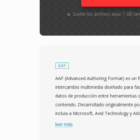
Suelte los archivos aquí. 1 GB 
AAF
AAF (Advanced Authoring Format) es un f
intercambio multimedia diseñado para faci
datos de producción entre herramientas 
contenido. Desarrollado originalmente po
incluia a Microsoft, Avid Technology y A
es ahora mantenido por la Advanced Med
leer más
(AMWA). Lanzado por primera vez en 199
marco de metadatos enriquecido qué pres