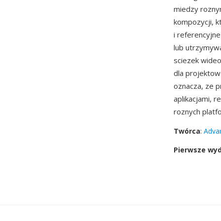
miedzy rozn
kompozycji, k
i referencyjn
lub utrzymywa
sciezek wideo
dla projektow
oznacza, ze p
aplikacjami, 
roznych platf
Twórca
:
Adva
Pierwsze wy