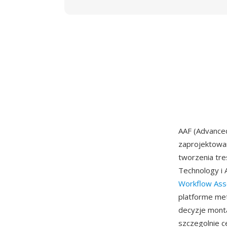
AAF (Advanced
zaprojektowan
tworzenia tre
Technology i
Workflow Ass
platforme met
decyzje monta
szczegolnie c