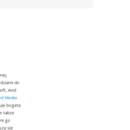
lnej
edziami do
ft, Avid
ed Media
uje bogata
le takze
ni go
sza sie