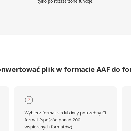
tylko po rozszerzone funkcje.
onwertować plik w formacie AAF do f
2
Wybierz format sln lub inny potrzebny Ci
format (spośród ponad 200
wspieranych formatów).