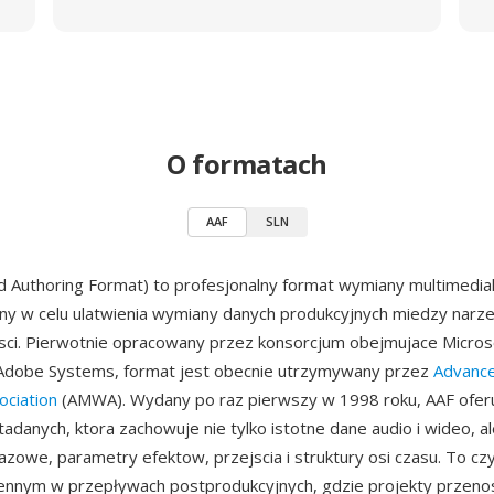
O formatach
AAF
SLN
 Authoring Format) to profesjonalny format wymiany multimedia
y w celu ulatwienia wymiany danych produkcyjnych miedzy narz
sci. Pierwotnie opracowany przez konsorcjum obejmujace Microso
 Adobe Systems, format jest obecnie utrzymywany przez
Advanc
ociation
(AMWA). Wydany po raz pierwszy w 1998 roku, AAF ofer
adanych, ktora zachowuje nie tylko istotne dane audio i wideo, a
zowe, parametry efektow, przejscia i struktury osi czasu. To czy
ennym w przepływach postprodukcyjnych, gdzie projekty przeno