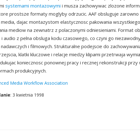
ymi
systemami montazowymi
i musza zachowywac zlozone inform
tore prostsze formaty moglyby odrzucic. AAF obsluguje zarowno
e media, dajac montazystom elastycznosc pakowania wszystkiego 
nia mediow na zewnatrz z polaczonymi odniesieniami. Format ob
 i audio z pelna obsluga kodu czasowego, co czyni go niezawodn
 nadawczych i filmowych. Strukturalne podejscie do zachowywan
rzejscia, klatki kluczowe i relacje miedzy klipami przetrwaja wym
redukujac koniecznosc ponownej pracy i recznej rekonstrukcji przy
ormach produkcyjnych.
nced Media Workflow Association
danie
: 3 kwietnia 1998