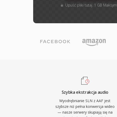
Upuść pliki tutaj. 1 GB Maksym
Szybka ekstrakcja audio
Wyodrębnianie SLN z AAF jest
szybsze niż pełna konwersja wideo
— nasze serwery skupiają się na