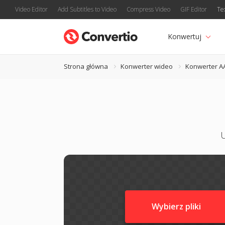
Video Editor
Add Subtitles to Video
Compress Video
GIF Editor
Te
Konwertuj
Strona główna
Konwerter wideo
Konwerter A
U
Wybierz pliki