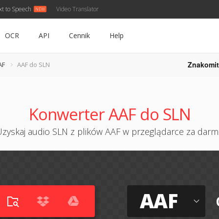
xt to Speech
Video Translator
OCR
API
Cennik
Help
Znakomit
AF
AAF do SLN
Konwerter AAF do SLN
zyskaj audio SLN z plików AAF w przeglądarce za dar
AAF