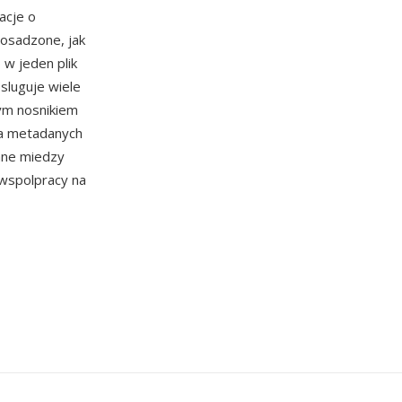
acje o
 osadzone, jak
w jeden plik
sluguje wiele
ym nosnikiem
ia metadanych
iane miedzy
 wspolpracy na