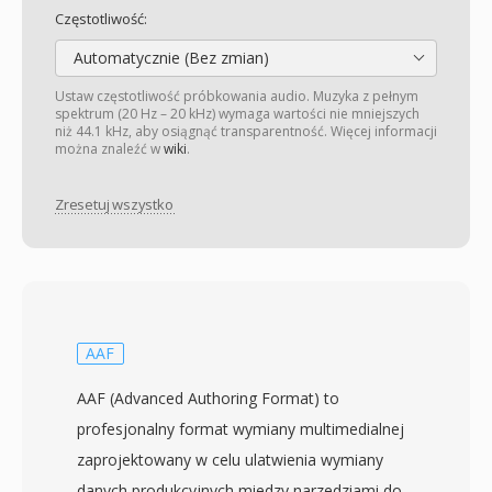
Częstotliwość:
Automatycznie (Bez zmian)
Ustaw częstotliwość próbkowania audio. Muzyka z pełnym
spektrum (20 Hz – 20 kHz) wymaga wartości nie mniejszych
niż 44.1 kHz, aby osiągnąć transparentność. Więcej informacji
można znaleźć w
wiki
.
Zresetuj wszystko
AAF
AAF (Advanced Authoring Format) to
profesjonalny format wymiany multimedialnej
zaprojektowany w celu ulatwienia wymiany
danych produkcyjnych miedzy narzedziami do