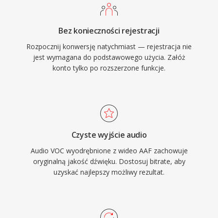
Windowsa i formatu WAV VOC stopniowo
wypadl z glownego nurtu, lecz pozostaje
Bez konieczności rejestracji
wazny dla zachowania retro gier i dla kazdego,
Rozpocznij konwersję natychmiast — rejestracja nie
kto pracuje z archiwalnymi zbiorami audio z ery
jest wymagana do podstawowego użycia. Załóż
PC.
konto tylko po rozszerzone funkcje.
Czyste wyjście audio
Audio VOC wyodrębnione z wideo AAF zachowuje
oryginalną jakość dźwięku. Dostosuj bitrate, aby
uzyskać najlepszy możliwy rezultat.