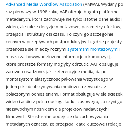
Advanced Media Workflow Association
(AMWA). Wydany po
raz pierwszy w 1998 roku, AAF oferuje bogata platforme
metadanych, ktora zachowuje nie tylko istotne dane audio i
wideo, ale takze decyzje montazowe, parametry efektow,
przejscia i struktury osi czasu. To czyni go szczegolnie
cennym w przepływach postprodukcyjnych, gdzie projekty
przenosza sie miedzy roznymi
systemami montazowymi
i
musza zachowywac zlozone informacje o kompozycji,
ktore prostsze formaty moglyby odrzucic. AAF obsluguje
zarowno osadzone, jak i referencyjne media, dajac
montazystom elastycznosc pakowania wszystkiego w
jeden plik lub utrzymywania mediow na zewnatrz z
polaczonymi odniesieniami. Format obsluguje wiele sciezek
wideo i audio z pelna obsluga kodu czasowego, co czyni go
niezawodnym nosnikiem dla projektow nadawczych i
filmowych. Strukturalne podejscie do zachowywania
metadanych oznacza, ze przejscia, klatki kluczowe i relacje