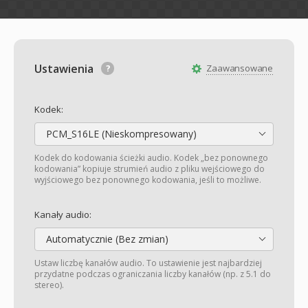
Ustawienia
Zaawansowane
Kodek:
PCM_S16LE (Nieskompresowany)
Kodek do kodowania ścieżki audio. Kodek „bez ponownego
kodowania” kopiuje strumień audio z pliku wejściowego do
wyjściowego bez ponownego kodowania, jeśli to możliwe.
Kanały audio:
Automatycznie (Bez zmian)
Ustaw liczbę kanałów audio. To ustawienie jest najbardziej
przydatne podczas ograniczania liczby kanałów (np. z 5.1 do
stereo).