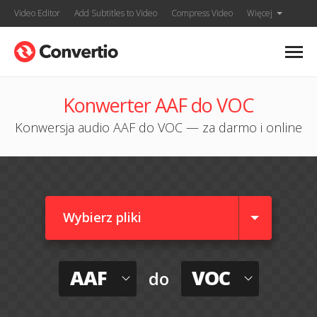
Video Editor
Add Subtitles to Video
Compress Video
Więcej
Konwerter AAF do VOC
Konwersja audio AAF do VOC — za darmo i online
Wybierz pliki
AAF
VOC
do