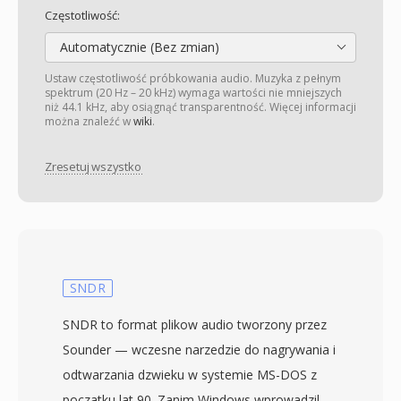
Częstotliwość:
Automatycznie (Bez zmian)
Ustaw częstotliwość próbkowania audio. Muzyka z pełnym
spektrum (20 Hz – 20 kHz) wymaga wartości nie mniejszych
niż 44.1 kHz, aby osiągnąć transparentność. Więcej informacji
można znaleźć w
wiki
.
Zresetuj wszystko
SNDR
SNDR to format plikow audio tworzony przez
Sounder — wczesne narzedzie do nagrywania i
odtwarzania dzwieku w systemie MS-DOS z
poczatku lat 90. Zanim Windows wprowadzil