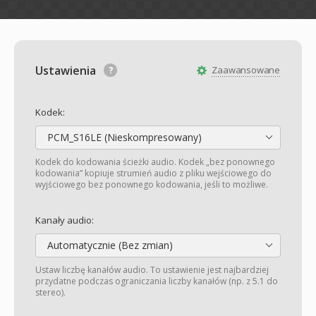
Ustawienia
Zaawansowane
Kodek:
PCM_S16LE (Nieskompresowany)
Kodek do kodowania ścieżki audio. Kodek „bez ponownego
kodowania” kopiuje strumień audio z pliku wejściowego do
wyjściowego bez ponownego kodowania, jeśli to możliwe.
Kanały audio:
Automatycznie (Bez zmian)
Ustaw liczbę kanałów audio. To ustawienie jest najbardziej
przydatne podczas ograniczania liczby kanałów (np. z 5.1 do
stereo).