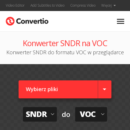
Video Editor
Add Subtitles to Video
Compress Video
Więcej
Konwerter SNDR na VOC
Konwerter SNDR do formatu VOC w przeglądarce
Wybierz pliki
SNDR
VOC
do