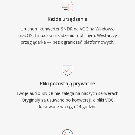
Windowsa i formatu WAV VOC stopniowo
audio.
wypadl z glownego nurtu, lecz pozostaje
Każde urządzenie
wazny dla zachowania retro gier i dla kazdego,
Uruchom konwerter SNDR na VOC na Windows,
kto pracuje z archiwalnymi zbiorami audio z ery
macOS, Linux lub urządzeniu mobilnym. Wystarczy
PC.
przeglądarka — bez ograniczeń platformowych.
Pliki pozostają prywatne
Twoje audio SNDR nie zalega na naszych serwerach.
Oryginały są usuwane po konwersji, a pliki VOC
kasowane w ciągu 24 godzin.