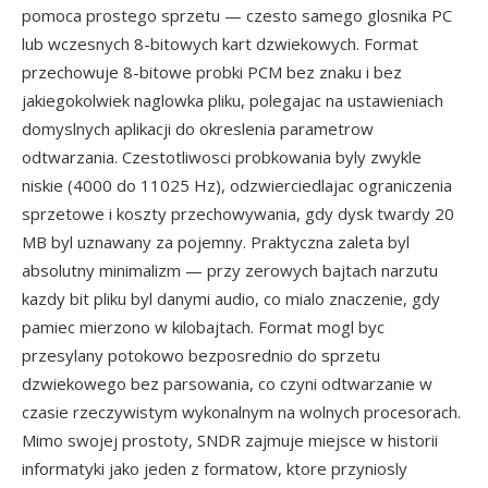
pomoca prostego sprzetu — czesto samego glosnika PC
lub wczesnych 8-bitowych kart dzwiekowych. Format
przechowuje 8-bitowe probki PCM bez znaku i bez
jakiegokolwiek naglowka pliku, polegajac na ustawieniach
domyslnych aplikacji do okreslenia parametrow
odtwarzania. Czestotliwosci probkowania byly zwykle
niskie (4000 do 11025 Hz), odzwierciedlajac ograniczenia
sprzetowe i koszty przechowywania, gdy dysk twardy 20
MB byl uznawany za pojemny. Praktyczna zaleta byl
absolutny minimalizm — przy zerowych bajtach narzutu
kazdy bit pliku byl danymi audio, co mialo znaczenie, gdy
pamiec mierzono w kilobajtach. Format mogl byc
przesylany potokowo bezposrednio do sprzetu
dzwiekowego bez parsowania, co czyni odtwarzanie w
czasie rzeczywistym wykonalnym na wolnych procesorach.
Mimo swojej prostoty, SNDR zajmuje miejsce w historii
informatyki jako jeden z formatow, ktore przyniosly