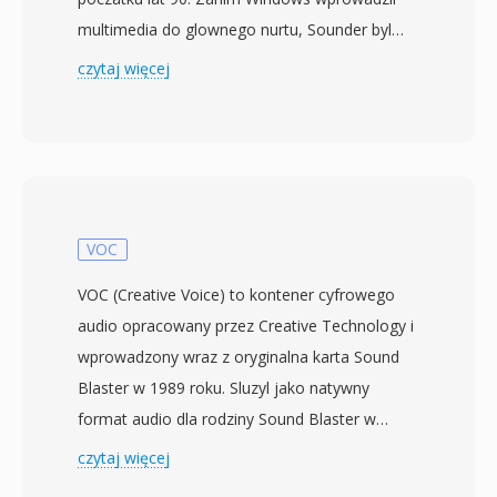
multimedia do glownego nurtu, Sounder byl
jednym z nielicznych programow DOS
czytaj więcej
umozliwiajacych uzytkownikom PC
rejestrowanie i odtwarzanie audio za pomoca
prostego sprzetu — czesto samego glosnika
PC lub wczesnych 8-bitowych kart
dzwiekowych. Format przechowuje 8-bitowe
probki PCM bez znaku i bez jakiegokolwiek
VOC
naglowka pliku, polegajac na ustawieniach
VOC (Creative Voice) to kontener cyfrowego
domyslnych aplikacji do okreslenia parametrow
audio opracowany przez Creative Technology i
odtwarzania. Czestotliwosci probkowania byly
wprowadzony wraz z oryginalna karta Sound
zwykle niskie (4000 do 11025 Hz),
Blaster w 1989 roku. Sluzyl jako natywny
odzwierciedlajac ograniczenia sprzetowe i
format audio dla rodziny Sound Blaster w
koszty przechowywania, gdy dysk twardy 20
epoce DOS, kiedy sprzet Creative dominowal w
czytaj więcej
MB byl uznawany za pojemny. Praktyczna
dziedzie PC audio. Pliki VOC sa oparte na
zaleta byl absolutny minimalizm — przy