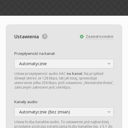
Ustawienia
Zaawansowane
Przepływność na kanał:
Automatycznie
Ustaw przepływność audio AAC
na kanał
. Na przykład
dźwięk stereo ze 128 kbps, tak jak tutaj, spowoduje
utworzenie pliku 256 kbps. Jeśli ustawiono „Niestandardowa”,
zalecanym zakresem jest ≥64 kbps.
Kanały audio:
Automatycznie (Bez zmian)
Ustaw liczbę kanałów audio. To ustawienie jest najbardziej
przydatne podczas ograniczania liczby kanałów (np. z 5.1 do