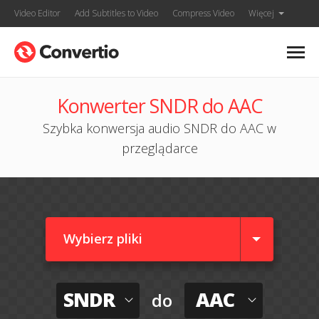
Video Editor
Add Subtitles to Video
Compress Video
Więcej
Konwerter SNDR do AAC
Szybka konwersja audio SNDR do AAC w
przeglądarce
Wybierz pliki
SNDR
AAC
do