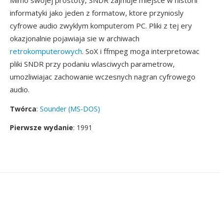
Mimo swojej prostoty, SNDR zajmuje miejsce w historii
informatyki jako jeden z formatow, ktore przyniosly
cyfrowe audio zwyklym komputerom PC. Pliki z tej ery
okazjonalnie pojawiaja sie w archiwach
retrokomputerowych
. SoX i ffmpeg moga interpretowac
pliki SNDR przy podaniu wlasciwych parametrow,
umozliwiajac zachowanie wczesnych nagran cyfrowego
audio.
Twórca
:
Sounder (MS-DOS)
Pierwsze wydanie
: 1991