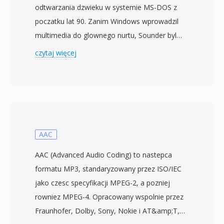
odtwarzania dzwieku w systemie MS-DOS z
poczatku lat 90. Zanim Windows wprowadzil
multimedia do glownego nurtu, Sounder byl
jednym z nielicznych programow DOS
czytaj więcej
umozliwiajacych uzytkownikom PC
rejestrowanie i odtwarzanie audio za pomoca
prostego sprzetu — czesto samego glosnika
PC lub wczesnych 8-bitowych kart
dzwiekowych. Format przechowuje 8-bitowe
probki PCM bez znaku i bez jakiegokolwiek
AAC
naglowka pliku, polegajac na ustawieniach
AAC (Advanced Audio Coding) to nastepca
domyslnych aplikacji do okreslenia parametrow
formatu MP3, standaryzowany przez ISO/IEC
odtwarzania. Czestotliwosci probkowania byly
jako czesc specyfikacji MPEG-2, a pozniej
zwykle niskie (4000 do 11025 Hz),
rowniez MPEG-4. Opracowany wspolnie przez
odzwierciedlajac ograniczenia sprzetowe i
Fraunhofer, Dolby, Sony, Nokie i AT&amp;T,
koszty przechowywania, gdy dysk twardy 20