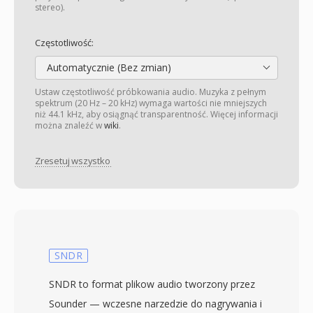
stereo).
Częstotliwość:
Automatycznie (Bez zmian)
Ustaw częstotliwość próbkowania audio. Muzyka z pełnym
spektrum (20 Hz – 20 kHz) wymaga wartości nie mniejszych
niż 44.1 kHz, aby osiągnąć transparentność. Więcej informacji
można znaleźć w
wiki
.
Zresetuj wszystko
SNDR
SNDR to format plikow audio tworzony przez
Sounder — wczesne narzedzie do nagrywania i