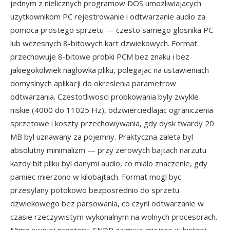
jednym z nielicznych programow DOS umozliwiajacych
uzytkownikom PC rejestrowanie i odtwarzanie audio za
pomoca prostego sprzetu — czesto samego glosnika PC
lub wczesnych 8-bitowych kart dzwiekowych. Format
przechowuje 8-bitowe probki PCM bez znaku i bez
jakiegokolwiek naglowka pliku, polegajac na ustawieniach
domyslnych aplikacji do okreslenia parametrow
odtwarzania. Czestotliwosci probkowania byly zwykle
niskie (4000 do 11025 Hz), odzwierciedlajac ograniczenia
sprzetowe i koszty przechowywania, gdy dysk twardy 20
MB byl uznawany za pojemny. Praktyczna zaleta byl
absolutny minimalizm — przy zerowych bajtach narzutu
kazdy bit pliku byl danymi audio, co mialo znaczenie, gdy
pamiec mierzono w kilobajtach. Format mogl byc
przesylany potokowo bezposrednio do sprzetu
dzwiekowego bez parsowania, co czyni odtwarzanie w
czasie rzeczywistym wykonalnym na wolnych procesorach.