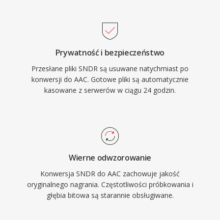
od 8 kHz do 96 kHz oraz do 48 kanalow, co
wlasciwych parametrow, umozliwiajac
pozwala na zastosowania od rozmow
zachowanie wczesnych nagran cyfrowego
glosowych po dzwiek przestrzenny surround.
audio.
Po trzecie, szerokie wdrozenie przez Apple i
Prywatność i bezpieczeństwo
innych producentow gwarantuje, ze praktycznie
Przesłane pliki SNDR są usuwane natychmiast po
kazde wspolczesne urzadzenie, przegladarka i
konwersji do AAC. Gotowe pliki są automatycznie
odtwarzacz multimedialny obsluguje AAC
kasowane z serwerów w ciągu 24 godzin.
natywnie, bez dodatkowych wtyczek.
Wierne odwzorowanie
Konwersja SNDR do AAC zachowuje jakość
oryginalnego nagrania. Częstotliwości próbkowania i
głębia bitowa są starannie obsługiwane.