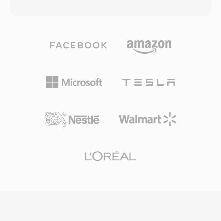
één AAC-stream van 96 kbps evenaart
bytes was elk bit van het bestand audiodata,
doorgaans één MP3-bestand van 128 kbps qua
wat ertoe deed toen opslag in kilobytes werd
waargenomen kwaliteit. De codec maakt
gemeten. Het formaat kon direct naar
gebruik van één gemodificeerde discrete
geluidshardware worden gestuurd zonder
cosinustransformatie gecombineerd met
parsing, waardoor realtime afspelen haalbaar
geavanceerde psychoakoestische modellering
was op trage processoren. Ondanks zijn
en temporele ruisvorming. AAC fungeert als
eenvoud heeft SNDR één plaats in de
standaard audioformaat voor het ecosysteem
computergeschiedenis als één van de formaten
van Apple (iTunes, iPhone, iPad), YouTube en
die digitale audio naar gewone pc&#039;s
diverse streamingdiensten. Het eerste voordeel
brachten. Bestanden uit dit tijdperk duiken af
is uitstekende compressie-efficiëntie — hifi-
en toe op in retrocomputing-archieven. SoX en
audio bij aanzienlijk minder opslag- en
ffmpeg kunnen SNDR-bestanden interpreteren
bandbreedtegebruik. Ten tweede ondersteunt
mits de juiste parameters worden opgegeven,
het formaat samplefrequenties van 8 kHz tot
waardoor bewaring van vroege digitale audio-
96 kHz en maximaal 48 kanalen, geschikt voor
opnames mogelijk is.
alles van spraakoproepen tot surroundgeluid.