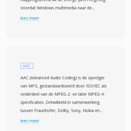
Voordat Windows multimedia naar de
mainstream bracht, behoorde Sounder tot één
lees meer
handvol DOS-programma&#039;s waarmee
pc-gebruikers audio konden vastleggen en
afspelen via rudimentaire hardware — vaak de
pc-speaker zelf of vroege 8-bit geluidskaarten.
Het formaat slaat 8-bit unsigned PCM-samples
op zonder enige bestandsheader, afhankelijk
AAC
van applicatiestandaarden om
AAC (Advanced Audio Coding) is de opvolger
afspeelparameters te bepalen.
van MP3, gestandaardiseerd door ISO/IEC als
Samplefrequenties waren doorgaans laag
onderdeel van de MPEG-2- en later MPEG-4-
(4000 tot 11025 Hz), als weerspiegeling van
specificaties. Ontwikkeld in samenwerking
hardwarebeperkingen en opslagkosten toen
tussen Fraunhofer, Dolby, Sony, Nokia en
één harde schijf van 20 MB als royaal werd
AT&amp;T, levert AAC één superieure
lees meer
beschouwd. Één praktisch voordeel was
geluidskwaliteit bij gelijke of lagere bitrates —
absoluut minimalisme — met nul overhead-