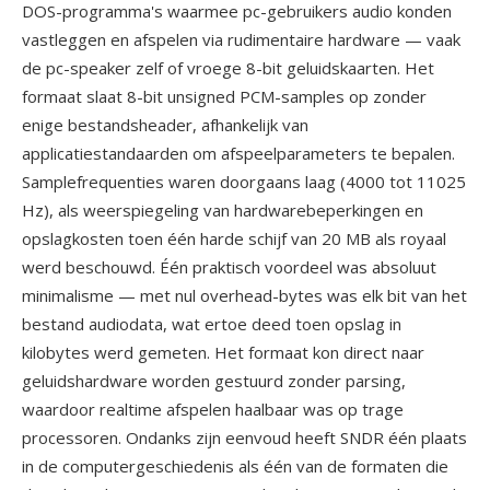
DOS-programma's waarmee pc-gebruikers audio konden
vastleggen en afspelen via rudimentaire hardware — vaak
de pc-speaker zelf of vroege 8-bit geluidskaarten. Het
formaat slaat 8-bit unsigned PCM-samples op zonder
enige bestandsheader, afhankelijk van
applicatiestandaarden om afspeelparameters te bepalen.
Samplefrequenties waren doorgaans laag (4000 tot 11025
Hz), als weerspiegeling van hardwarebeperkingen en
opslagkosten toen één harde schijf van 20 MB als royaal
werd beschouwd. Één praktisch voordeel was absoluut
minimalisme — met nul overhead-bytes was elk bit van het
bestand audiodata, wat ertoe deed toen opslag in
kilobytes werd gemeten. Het formaat kon direct naar
geluidshardware worden gestuurd zonder parsing,
waardoor realtime afspelen haalbaar was op trage
processoren. Ondanks zijn eenvoud heeft SNDR één plaats
in de computergeschiedenis als één van de formaten die