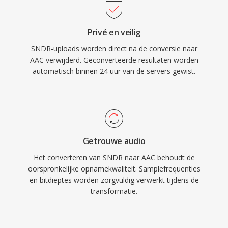
Ten derde garandeert de brede adoptie door
Apple en andere partijen dat vrijwel elk modern
Privé en veilig
apparaat, elke browser en elke mediaspeler
SNDR-uploads worden direct na de conversie naar
AAC-content native kan afspelen zonder extra
AAC verwijderd. Geconverteerde resultaten worden
plug-ins.
automatisch binnen 24 uur van de servers gewist.
Getrouwe audio
Het converteren van SNDR naar AAC behoudt de
oorspronkelijke opnamekwaliteit. Samplefrequenties
en bitdieptes worden zorgvuldig verwerkt tijdens de
transformatie.