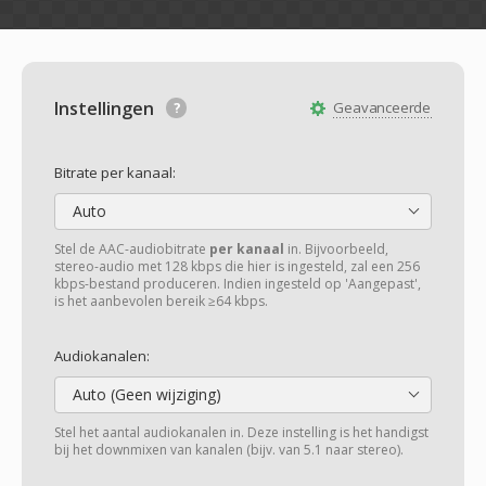
Instellingen
Geavanceerde
Bitrate per kanaal:
Auto
Stel de AAC-audiobitrate
per kanaal
in. Bijvoorbeeld,
stereo-audio met 128 kbps die hier is ingesteld, zal een 256
kbps-bestand produceren. Indien ingesteld op 'Aangepast',
is het aanbevolen bereik ≥64 kbps.
Audiokanalen:
Auto (Geen wijziging)
Stel het aantal audiokanalen in. Deze instelling is het handigst
bij het downmixen van kanalen (bijv. van 5.1 naar stereo).