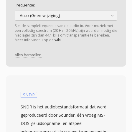
Frequentie:
Auto (Geen wijziging)
Stel de samplefrequentie van de audio in. Voor muziek met
een volledig spectrum (20 Hz - 20 kHz) zijn waarden nodig die
niet lager zijn dan 44.1 kHz om transparantie te bereiken.
Meer info vindt u op de
wiki
.
Alles herstellen
SNDR
SNDR is het audiobestandsformaat dat werd
geproduceerd door Sounder, één vroeg MS-
DOS-geluidsopname- en afspeel
hulpprogramma uit de vroege jaren negentig.