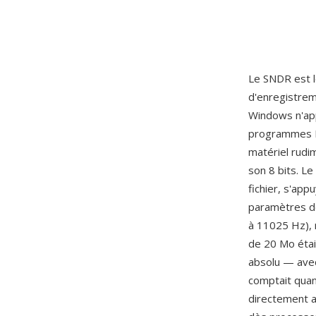
Le SNDR est le
d'enregistrem
Windows n'app
programmes DO
matériel rudi
son 8 bits. L
fichier, s'app
paramètres de
à 11025 Hz), 
de 20 Mo étai
absolu — avec 
comptait quan
directement a