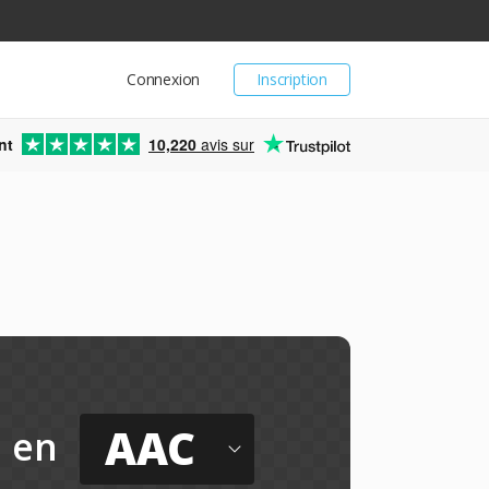
Connexion
Inscription
nt
10,220
avis sur
AAC
en