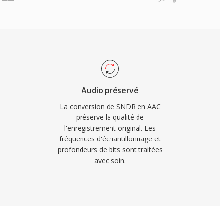
e streaming. Son
préter les fichiers SNDR
ité de compression — un
la préservation de ces
oins d&#039;espace de
es.
ement, le format prend
llonnage de 8 kHz à 96
t aussi bien àux appels
eme avantage,
Audio préservé
#039;autres acteurs
La conversion de SNDR en AAC
s, navigateurs et lecteurs
préserve la qualité de
le contenu AAC sans
l'enregistrement original. Les
fréquences d'échantillonnage et
profondeurs de bits sont traitées
avec soin.