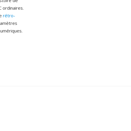
stoire de
 ordinaires.
de
rétro-
aramètres
numériques.