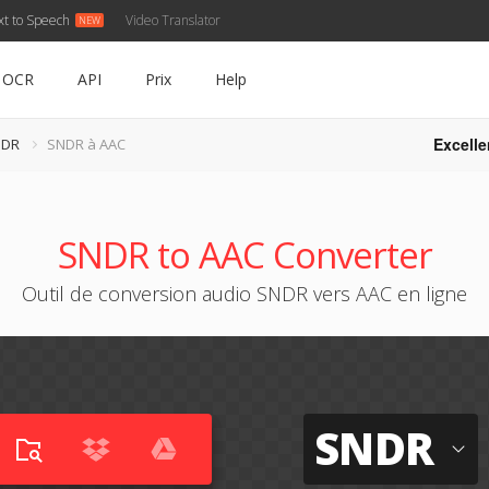
xt to Speech
Video Translator
OCR
API
Prix
Help
Excelle
NDR
SNDR à AAC
SNDR to AAC Converter
Outil de conversion audio SNDR vers AAC en ligne
SNDR