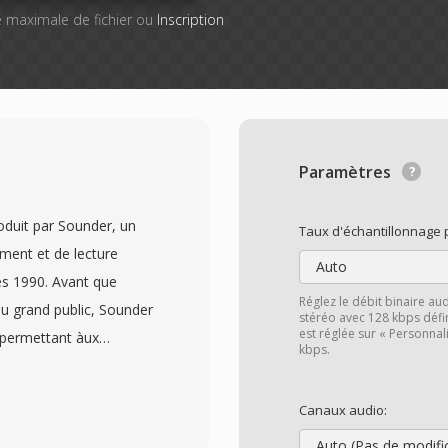
lle maximale de fichier ou
Inscription
Paramètres
oduit par Sounder, un
Taux d'échantillonnage 
ement et de lecture
Auto
s 1990. Avant que
Réglez le débit binaire a
u grand public, Sounder
stéréo avec 128 kbps défin
est réglée sur « Personna
 permettant àux
kbps.
&#039;audio via un
parleur du PC lui-même
Canaux audio:
rmat stocké dès
Auto (Pas de modifi