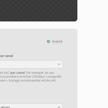
Avancé
par canal:
udio AAC
par canal
. Par exemple, un son
i ici produira un fichier 256 kbps. Lorsqu'elle
lisée », la plage recommandée est de ≥64
cation)