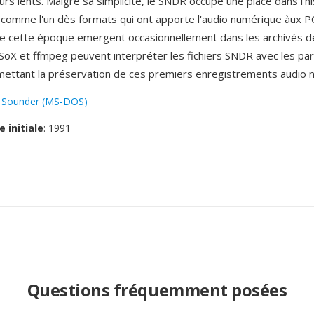
rs lents. Malgré sa simplicité, le SNDR occupe une place dans l'hi
e comme l'un dès formats qui ont apporte l'audio numérique àux PC
de cette époque emergent occasionnellement dans les archivés 
 SoX et ffmpeg peuvent interpréter les fichiers SNDR avec les p
mettant la préservation de ces premiers enregistrements audio 
:
Sounder (MS-DOS)
e initiale
: 1991
Questions fréquemment posées