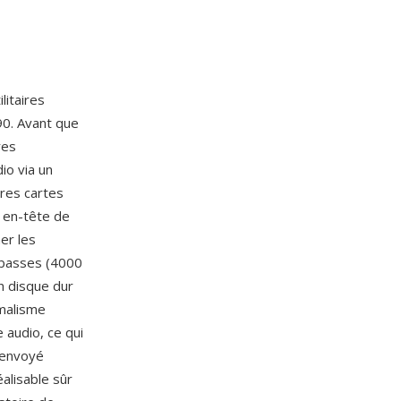
litaires
0. Avant que
res
io via un
res cartes
n en-tête de
er les
 basses (4000
n disque dur
imalisme
 audio, ce qui
 envoyé
alisable sûr