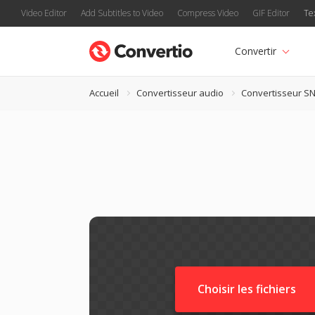
Video Editor
Add Subtitles to Video
Compress Video
GIF Editor
Te
Convertir
Accueil
Convertisseur audio
Convertisseur S
Choisir les fichiers