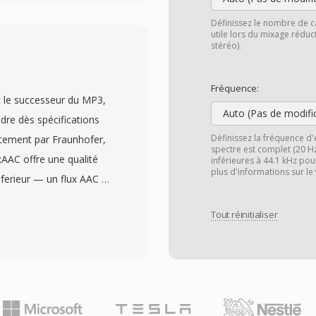
ucun en-tête de fichier,
défaut de
Définissez le nombre de c
utile lors du mixage rédu
ramètres de lecture. Les
stéréo).
nt typiquement basses
terielles et les couts de
Fréquence:
 le successeur du MP3,
était considere comme
Auto (Pas de modifi
dre dès spécifications
minimalisme absolu —
Définissez la fréquence d'
tement par Fraunhofer,
 fichier était de la
spectre est complet (20 H
AAC offre une qualité
tockage se mesurait en
inférieures à 44.1 kHz pou
plus d'informations sur le
nferieur — un flux AAC à
é directement au
P3 à 128 kbit/s en
ecture en temps réel
Tout réinitialiser
&#039;appuie sûr une
ré sa simplicité, le SNDR
e combinee à une
e l&#039;informatique
et à une mise en forme
porte l&#039;audio
format audio par défaut
s de cette époque
hone, iPad), sûr
ivés de rétro-