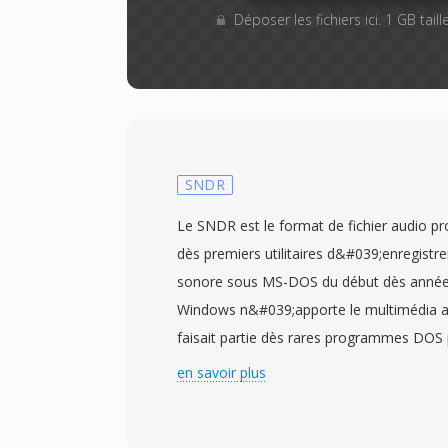
Déposer les fichiers ici. 1 GB tai
SNDR
Le SNDR est le format de fichier audio pr
dès premiers utilitaires d&#039;enregistr
sonore sous MS-DOS du début dès année
Windows n&#039;apporte le multimédia a
faisait partie dès rares programmes DOS
utilisateurs de PC de capturer et lire de l
en savoir plus
matériel rudimentaire — souvent le haut-
où les premieres cartes son 8 bits. Le fo