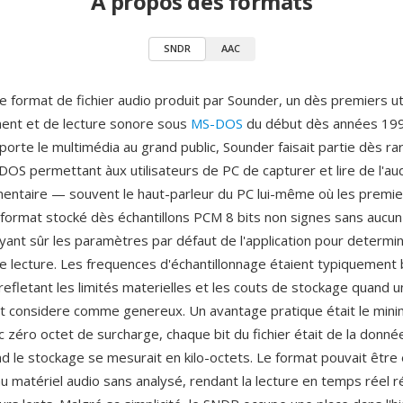
À propos des formats
SNDR
AAC
 format de fichier audio produit par Sounder, un dès premiers uti
ent et de lecture sonore sous
MS-DOS
du début dès années 199
orte le multimédia au grand public, Sounder faisait partie dès ra
S permettant àux utilisateurs de PC de capturer et lire de l'aud
mentaire — souvent le haut-parleur du PC lui-même où les premie
e format stocké dès échantillons PCM 8 bits non signes sans aucu
uyant sûr les paramètres par défaut de l'application pour determin
 lecture. Les frequences d'échantillonnage étaient typiquement
refletant les limités materielles et les couts de stockage quand u
t considere comme genereux. Un avantage pratique était le min
zéro octet de surcharge, chaque bit du fichier était de la donnée
d le stockage se mesurait en kilo-octets. Le format pouvait être
u matériel audio sans analysé, rendant la lecture en temps réel ré