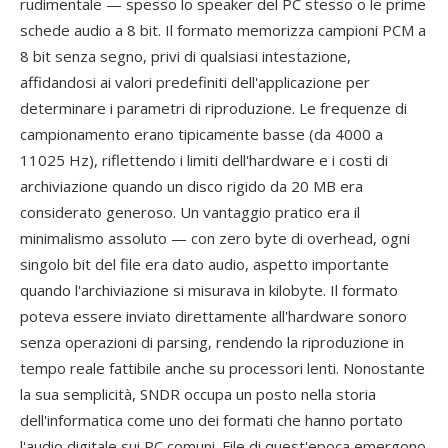
rudimentale — spesso lo speaker del PC stesso o le prime
schede audio a 8 bit. Il formato memorizza campioni PCM a
8 bit senza segno, privi di qualsiasi intestazione,
affidandosi ai valori predefiniti dell'applicazione per
determinare i parametri di riproduzione. Le frequenze di
campionamento erano tipicamente basse (da 4000 a
11025 Hz), riflettendo i limiti dell'hardware e i costi di
archiviazione quando un disco rigido da 20 MB era
considerato generoso. Un vantaggio pratico era il
minimalismo assoluto — con zero byte di overhead, ogni
singolo bit del file era dato audio, aspetto importante
quando l'archiviazione si misurava in kilobyte. Il formato
poteva essere inviato direttamente all'hardware sonoro
senza operazioni di parsing, rendendo la riproduzione in
tempo reale fattibile anche su processori lenti. Nonostante
la sua semplicità, SNDR occupa un posto nella storia
dell'informatica come uno dei formati che hanno portato
l'audio digitale sui PC comuni. File di quest'epoca emergono