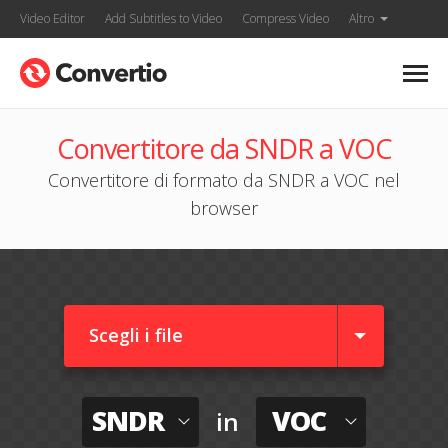
Video Editor
Add Subtitles to Video
Compress Video
Altro
Convertitore da SNDR a VOC
Convertitore di formato da SNDR a VOC nel
browser
Scegli i file
SNDR
VOC
in