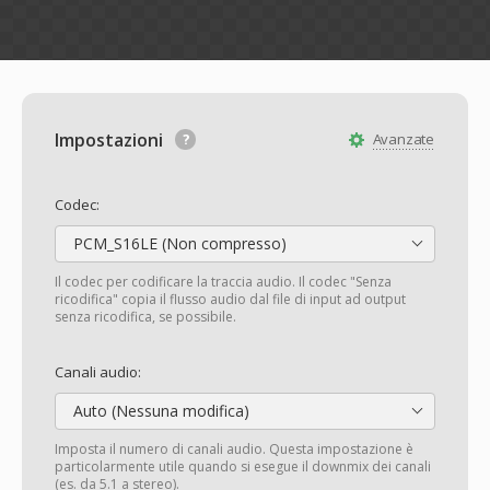
Impostazioni
Avanzate
Codec:
PCM_S16LE (Non compresso)
Il codec per codificare la traccia audio. Il codec "Senza
ricodifica" copia il flusso audio dal file di input ad output
senza ricodifica, se possibile.
Canali audio:
Auto (Nessuna modifica)
Imposta il numero di canali audio. Questa impostazione è
particolarmente utile quando si esegue il downmix dei canali
(es. da 5.1 a stereo).