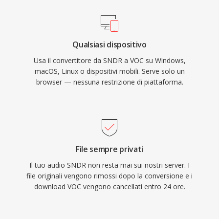
processore erano preziosi. Il formato ha visto
consentendo la conservazione delle prime
un uso estensivo nei giochi DOS di id Software,
registrazioni audio digitali.
Sierra e LucasArts. Con l&#039;avvento di
Qualsiasi dispositivo
Windows e del formato WAV, VOC è
Usa il convertitore da SNDR a VOC su Windows,
gradualmente uscito dall&#039;uso
macOS, Linux o dispositivi mobili. Serve solo un
mainstream, ma resta importante per la
browser — nessuna restrizione di piattaforma.
preservazione del retrogaming e per chiunque
lavori con archivi audio vintage per PC.
File sempre privati
Il tuo audio SNDR non resta mai sui nostri server. I
file originali vengono rimossi dopo la conversione e i
download VOC vengono cancellati entro 24 ore.