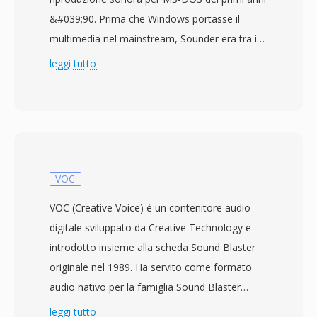
&#039;90. Prima che Windows portasse il
multimedia nel mainstream, Sounder era tra i
pochi programmi DOS che consentivano agli
leggi tutto
utenti PC di acquisire e riprodurre audio
attraverso hardware rudimentale — spesso lo
speaker del PC stesso o le prime schede audio
a 8 bit. Il formato memorizza campioni PCM a
8 bit senza segno, privi di qualsiasi
intestazione, affidandosi ai valori predefiniti
VOC
dell&#039;applicazione per determinare i
VOC (Creative Voice) è un contenitore audio
parametri di riproduzione. Le frequenze di
digitale sviluppato da Creative Technology e
campionamento erano tipicamente basse (da
introdotto insieme alla scheda Sound Blaster
4000 a 11025 Hz), riflettendo i limiti
originale nel 1989. Ha servito come formato
dell&#039;hardware e i costi di archiviazione
audio nativo per la famiglia Sound Blaster
quando un disco rigido da 20 MB era
durante l&#039;era DOS, quando
leggi tutto
considerato generoso. Un vantaggio pratico