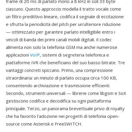
frame di 20 ms di parlato mono a 8 kHz in soli 33 byte
ciascuno. Questo approccio modella il tratto vocale come
un filtro predittivo lineare, codifica il segnale di eccitazione
e sfrutta la periodicità del pitch per un'ulteriore riduzione
— ottimizzato per garantire parlato intelligibile entro i
vincoli di banda dei primi canali mobili digitali. Il codec
alimenta non solo la telefonia GSM ma anche numerose
applicazioni
VoIP
, sistemi di segreteria telefonica e
piattaforme IVR che beneficiano del suo basso bitrate. Tre
vantaggi concreti spiccano. Primo, una compressione
straordinaria: un minuto di parlato occupa circa 100 KB,
consentendo archiviazione e trasmissione efficienti.
Secondo, strumenti universali — librerie come libgsm e SoX
gestiscono codifica e decodifica su ogni piattaforma
principale. Terzo, un panorama brevettuale privo di royalty
che ha favorito l'adozione nei progetti di telefonia open-
source come Asterisk e FreeSWITCH.