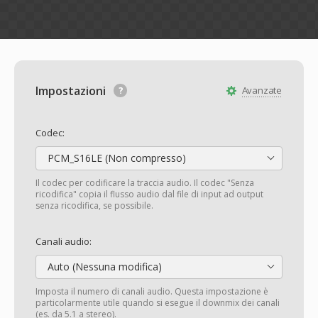
Impostazioni
Avanzate
Codec:
PCM_S16LE (Non compresso)
Il codec per codificare la traccia audio. Il codec "Senza
ricodifica" copia il flusso audio dal file di input ad output
senza ricodifica, se possibile.
Canali audio:
Auto (Nessuna modifica)
Imposta il numero di canali audio. Questa impostazione è
particolarmente utile quando si esegue il downmix dei canali
(es. da 5.1 a stereo).