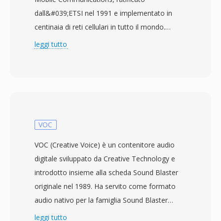
dall&#039;ETSI nel 1991 e implementato in
centinaia di reti cellulari in tutto il mondo.
Operando a un bitrate fisso di 13 kbit/s,
leggi tutto
l&#039;algoritmo applica l&#039;eccitazione a
impulsi regolari con predizione a lungo termine
(RPE-LTP) per comprimere frame di 20 ms di
parlato mono a 8 kHz in soli 33 byte ciascuno.
Questo approccio modella il tratto vocale
come un filtro predittivo lineare, codifica il
VOC
segnale di eccitazione e sfrutta la periodicità
VOC (Creative Voice) è un contenitore audio
del pitch per un&#039;ulteriore riduzione —
digitale sviluppato da Creative Technology e
ottimizzato per garantire parlato intelligibile
introdotto insieme alla scheda Sound Blaster
entro i vincoli di banda dei primi canali mobili
originale nel 1989. Ha servito come formato
digitali. Il codec alimenta non solo la telefonia
audio nativo per la famiglia Sound Blaster
GSM ma anche numerose applicazioni VoIP,
durante l&#039;era DOS, quando
leggi tutto
sistemi di segreteria telefonica e piattaforme