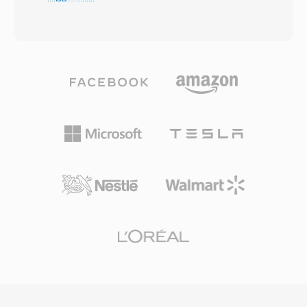
l&#039;hardware Creative dominava
IVR che beneficiano del suo basso bitrate. Tre
l&#039;audio su PC. I file VOC sono strutturati
vantaggi concreti spiccano. Primo, una
a blocchi: ogni file consiste in blocchi dati
compressione straordinaria: un minuto di
tipizzati che possono trasportare PCM a 8 bit
parlato occupa circa 100 KB, consentendo
senza segno, Creative ADPCM a 4 bit e 2,6 bit,
archiviazione e trasmissione efficienti.
PCM a 16 bit con segno, nonchè audio
Secondo, strumenti universali — librerie come
codificato in A-law e mu-law. Questa struttura
libgsm e SoX gestiscono codifica e decodifica
a blocchi supporta anche intervalli di silenzio,
su ogni piattaforma principale. Terzo, un
loop di ripetizione e punti marcatore, dando
panorama brevettuale privo di royalty che ha
agli sviluppatori di giochi un controllo
favorito l&#039;adozione nei progetti di
dettagliato sulla riproduzione sonora. Un
telefonia open-source come Asterisk e
vantaggio notevole era la decodifica a livello
FreeSWITCH.
hardware — le schede Sound Blaster potevano
riprodurre i dati VOC direttamente tramite
trasferimento DMA, liberando la CPU per altri
compiti in un&#039;epoca in cui i cicli del