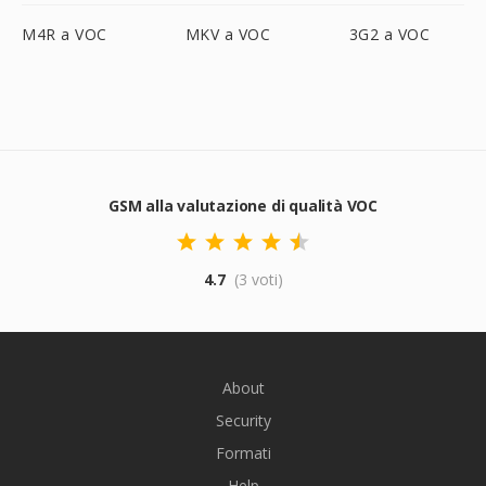
M4R a VOC
MKV a VOC
3G2 a VOC
GSM alla valutazione di qualità VOC
4.7
(3 voti)
About
Security
Formati
Help