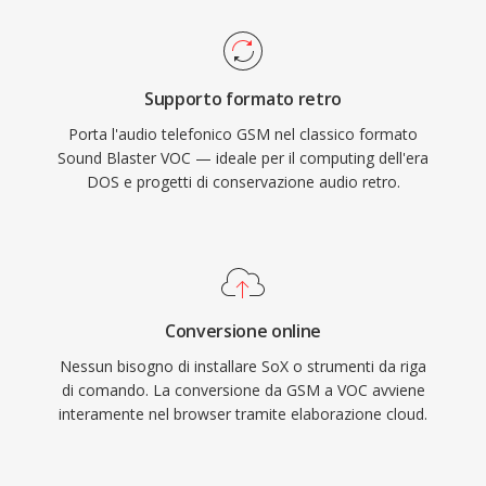
processore erano preziosi. Il formato ha visto
un uso estensivo nei giochi DOS di id Software,
Sierra e LucasArts. Con l&#039;avvento di
Supporto formato retro
Windows e del formato WAV, VOC è
Porta l'audio telefonico GSM nel classico formato
gradualmente uscito dall&#039;uso
Sound Blaster VOC — ideale per il computing dell'era
mainstream, ma resta importante per la
DOS e progetti di conservazione audio retro.
preservazione del retrogaming e per chiunque
lavori con archivi audio vintage per PC.
Conversione online
Nessun bisogno di installare SoX o strumenti da riga
di comando. La conversione da GSM a VOC avviene
interamente nel browser tramite elaborazione cloud.