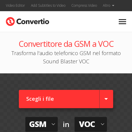
Video Editor
Add Subtitles to Video
Compress Video
Altro
Convertitore da GSM a VOC
Trasforma l'audio telefonico GSM nel formato
Sound Blaster VOC
Scegli i file
GSM
VOC
in