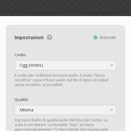
Impostazioni
Avanzate
Codec:
Ogg (Vorbis)
Il codec per codificare la traccia audio. Il codec "Senza
ricodifica" copia il flusso audio dal file di input ad output
senza ricodifica, se possibile.
Qualità:
Minima
Imposta il livello di qualità audio dell'encoder Vorbis. La
scala è non-lineare. La modalità "Auto" produce
approssimativamente 112 kbps bitrate ed è buona nella