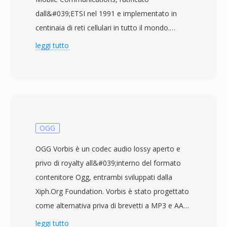
dall&#039;ETSI nel 1991 e implementato in
centinaia di reti cellulari in tutto il mondo.
Operando a un bitrate fisso di 13 kbit/s,
leggi tutto
l&#039;algoritmo applica l&#039;eccitazione a
impulsi regolari con predizione a lungo termine
(RPE-LTP) per comprimere frame di 20 ms di
parlato mono a 8 kHz in soli 33 byte ciascuno.
Questo approccio modella il tratto vocale
come un filtro predittivo lineare, codifica il
OGG
segnale di eccitazione e sfrutta la periodicità
OGG Vorbis è un codec audio lossy aperto e
del pitch per un&#039;ulteriore riduzione —
privo di royalty all&#039;interno del formato
ottimizzato per garantire parlato intelligibile
contenitore Ogg, entrambi sviluppati dalla
entro i vincoli di banda dei primi canali mobili
Xiph.Org Foundation. Vorbis è stato progettato
digitali. Il codec alimenta non solo la telefonia
come alternativa priva di brevetti a MP3 e AAC,
GSM ma anche numerose applicazioni VoIP,
utilizzando la codifica con trasformata discreta
leggi tutto
sistemi di segreteria telefonica e piattaforme