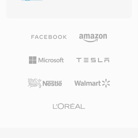
del coseno modificata (MDCT) e una codifica a
IVR che beneficiano del suo basso bitrate. Tre
bitrate variabile che si adatta alla complessità
vantaggi concreti spiccano. Primo, una
del segnale frame per frame. Test
compressione straordinaria: un minuto di
d&#039;ascolto alla cieca hanno
parlato occupa circa 100 KB, consentendo
costantemente dimostrato che Vorbis offre
archiviazione e trasmissione efficienti.
una qualità percettiva pari o superiore
Secondo, strumenti universali — librerie come
all&#039;MP3, soprattutto nella fascia 96-192
libgsm e SoX gestiscono codifica e decodifica
kbps. Il formato supporta frequenze di
su ogni piattaforma principale. Terzo, un
campionamento da 8 kHz a 192 kHz e da 1 a
panorama brevettuale privo di royalty che ha
255 canali, coprendo tutto dalla voce mono ai
favorito l&#039;adozione nei progetti di
mix surround. Un vantaggio di spicco è la totale
telefonia open-source come Asterisk e
assenza di costi di licenza — gli sviluppatori di
FreeSWITCH.
giochi, le piattaforme di streaming e i
produttori hardware possono implementare
Vorbis senza preoccupazioni riguardo alle
royalty. Spotify ha fatto affidamento su Vorbis