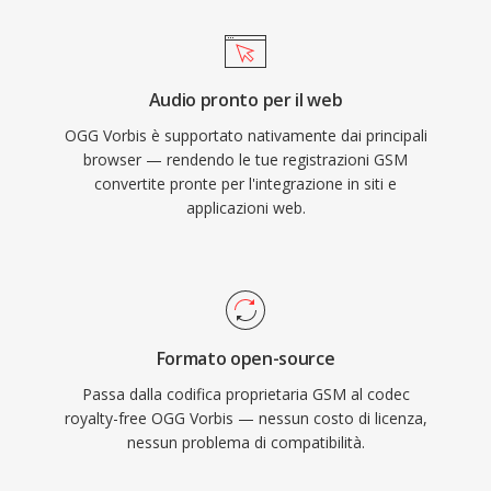
per anni come codec di streaming primario
proprio per questo motivo. Il formato gestisce
inoltre il degrado qualitativo a bassi bitrate in
Audio pronto per il web
modo più elegante rispetto a molti concorrenti,
OGG Vorbis è supportato nativamente dai principali
motivo per cui resta popolare nei videogiochi
browser — rendendo le tue registrazioni GSM
dove lo spazio è limitato e migliaia di effetti
convertite pronte per l'integrazione in siti e
sonori competono per lo spazio disponibile.
applicazioni web.
VLC, Firefox, Chrome e Android forniscono tutti
la decodifica nativa di Vorbis.
Formato open-source
Passa dalla codifica proprietaria GSM al codec
royalty-free OGG Vorbis — nessun costo di licenza,
nessun problema di compatibilità.