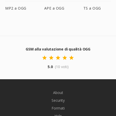
MP2 a OGG
APE a OGG
TS a OGG
GSM alla valutazione di qualità OGG
5.0
(10 voti)
About
Security
Formati
Help