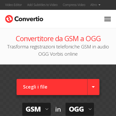
Video Editor
Add Subtitles to Video
Compress Video
Altro
Convertitore da GSM a OGG
Trasforma registrazioni telefoniche GSM in audio
OGG Vorbis online
Scegli i file
GSM
OGG
in