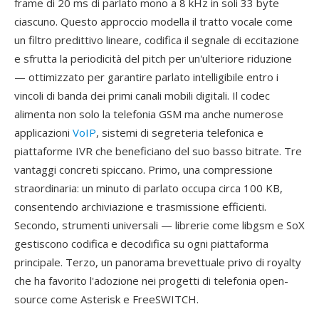
frame di 20 ms di parlato mono a 8 kHz in soli 33 byte
ciascuno. Questo approccio modella il tratto vocale come
un filtro predittivo lineare, codifica il segnale di eccitazione
e sfrutta la periodicità del pitch per un'ulteriore riduzione
— ottimizzato per garantire parlato intelligibile entro i
vincoli di banda dei primi canali mobili digitali. Il codec
alimenta non solo la telefonia GSM ma anche numerose
applicazioni
VoIP
, sistemi di segreteria telefonica e
piattaforme IVR che beneficiano del suo basso bitrate. Tre
vantaggi concreti spiccano. Primo, una compressione
straordinaria: un minuto di parlato occupa circa 100 KB,
consentendo archiviazione e trasmissione efficienti.
Secondo, strumenti universali — librerie come libgsm e SoX
gestiscono codifica e decodifica su ogni piattaforma
principale. Terzo, un panorama brevettuale privo di royalty
che ha favorito l'adozione nei progetti di telefonia open-
source come Asterisk e FreeSWITCH.