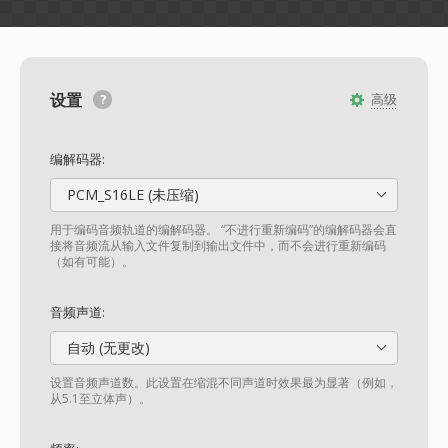
设置
高级
编解码器:
PCM_S16LE (未压缩)
用于编码音频轨道的编解码器。 “不进行重新编码”的编解码器会直
接将音频流从输入文件复制到输出文件中，而不会进行重新编码
（如有可能）。
音频声道:
自动 (无更改)
设置音频声道数。此设置在缩混不同声道时效果最为显著（例如，
从5.1至立体声）。