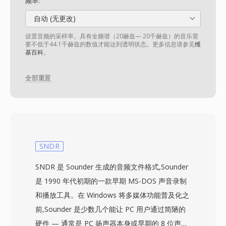
频率:
自动 (无更改)
设置音频的采样率。具有全频谱（20赫兹— 20千赫兹）的音乐需
要不低于44.1千赫兹的数值才能达到透明状态。更多信息请参见
维
基百科
。
全部重置
SNDR
SNDR 是 Sounder 生成的音频文件格式,Sounder
是 1990 年代初期的一款早期 MS-DOS 声音录制
和播放工具。在 Windows 将多媒体功能普及化之
前,Sounder 是少数几个能让 PC 用户通过简陋的
硬件 — 通常是 PC 扬声器本身或早期的 8 位声卡