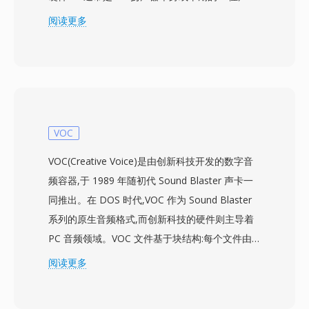
— 采集和播放音频的 DOS 程序之一。该格式以
阅读更多
无文件头的方式存储 8 位无符号 PCM 采样,依赖
应用程序默认值来确定播放参数。采样率通常较低
(4000 至 11025 Hz),反映了当时的硬件限制和存
储成本 — 20 MB 的硬盘已被视为很大的容量。一
个实际优势在于极致的简约 — 零开销字节意味着
文件中的每一位都是音频数据,当存储以千字节为
VOC
单位衡量时这一点尤为重要。该格式可以直接传输
VOC(Creative Voice)是由创新科技开发的数字音
到声音硬件而无需解析,使得在速度较慢的处理器
频容器,于 1989 年随初代 Sound Blaster 声卡一
上进行实时播放成为可能。尽管简单,SNDR 在计
同推出。在 DOS 时代,VOC 作为 Sound Blaster
算史上仍有一席之地,是将数字音频带到普通 PC
系列的原生音频格式,而创新科技的硬件则主导着
的格式之一。这一时代的文件偶尔会在复古计算存
PC 音频领域。VOC 文件基于块结构:每个文件由
档中出现。SoX 和 ffmpeg 可以在给定正确参数的
多个类型化的数据块组成,可承载 8 位无符号
阅读更多
情况下解读 SNDR 文件,使早期数字音频录音的保
PCM、4 位和 2.6 位 Creative ADPCM、16 位有
存成为可能。
符号 PCM,以及 A-law 和 mu-law 编码的音频。这