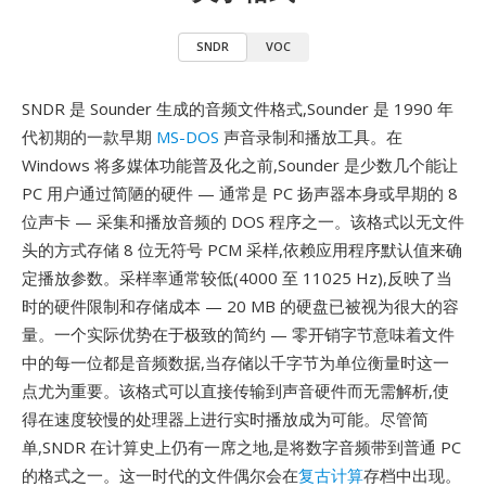
SNDR
VOC
SNDR 是 Sounder 生成的音频文件格式,Sounder 是 1990 年
代初期的一款早期
MS-DOS
声音录制和播放工具。在
Windows 将多媒体功能普及化之前,Sounder 是少数几个能让
PC 用户通过简陋的硬件 — 通常是 PC 扬声器本身或早期的 8
位声卡 — 采集和播放音频的 DOS 程序之一。该格式以无文件
头的方式存储 8 位无符号 PCM 采样,依赖应用程序默认值来确
定播放参数。采样率通常较低(4000 至 11025 Hz),反映了当
时的硬件限制和存储成本 — 20 MB 的硬盘已被视为很大的容
量。一个实际优势在于极致的简约 — 零开销字节意味着文件
中的每一位都是音频数据,当存储以千字节为单位衡量时这一
点尤为重要。该格式可以直接传输到声音硬件而无需解析,使
得在速度较慢的处理器上进行实时播放成为可能。尽管简
单,SNDR 在计算史上仍有一席之地,是将数字音频带到普通 PC
的格式之一。这一时代的文件偶尔会在
复古计算
存档中出现。