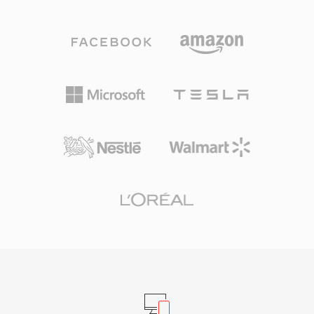
种块结构还支持静音间隔、重复循环和标记点,为
游戏开发者提供了对声音播放的精细控制。一个显
著优势是硬件级别的解码 — Sound Blaster 声卡
可以通过 DMA 传输直接播放 VOC 数据,在处理器
周期极为宝贵的时代释放了 CPU 资源用于其他任
务。该格式在 id Software、Sierra 和 LucasArts
的 DOS 游戏中被广泛使用。随着 Windows 和
WAV 格式的兴起,VOC 逐渐退出了主流,但它对于
复古游戏保存以及处理经典 PC 音频存档的工作者
来说仍然非常重要。